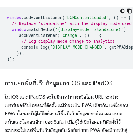
window
.
addEventListener
(
'DOMContentLoaded'
,
()
=
>
{
// Replace "standalone" with the display mode used
window
.
matchMedia
(
'(display-mode: standalone)'
)
.
addEventListener
(
'change'
,
()
=
>
{
// Log display mode change to analytics
console
.
log
(
'DISPLAY_MODE_CHANGED'
,
getPWADis
});
});
การแยกพื้นที่เก็บข้อมูลของ i
OS และ i
Pad
OS
ใน iOS และ iPadOS จะไม่มีการนำทางหรือโอน URL ระหว่าง
เบราว์เซอร์กับไอคอนที่ติดตั้ง แม้ว่าจะเป็น PWA เดียวกัน แต่ไอคอน
PWA ทั้งหมดที่ผู้ใช้ติดตั้งจะมีพื้นที่เก็บข้อมูลของตัวเองแยกจาก
แท็บและไอคอนอื่นๆ ของ Safari เมื่อผู้ใช้เปิดไอคอนที่ติดตั้งไว้
ระบบจะไม่แชร์พื้นที่เก็บข้อมูลกับ Safari หาก PWA ต้องมีการเข้าสู่