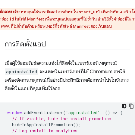
ข้อควรระวัง:
หากคุณใช้พารามิเตอร์การค้นหาใน
เพื่อบันทึกเมตริก 
start_url
ค่าช่อง
ในไฟล์ Manifest เพื่อระบุแอปของคุณที่ไม่ซ้ำกัน อ่านวิธีตั้งค่าช่องนี้ใน
ก
id
 PWA ที่ไม่ซ้ำกันด้วยพร็อพเพอร์ตี้รหัสไฟล์ Manifest ของเว็บแอป
การติดตั้งแอป
เมื่อผู้ใช้ยอมรับข้อความแจ้งให้ติดตั้งในเบราว์เซอร์ เหตุการณ์
appinstalled
จะแสดงในเบราว์เซอร์ที่ใช้ Chromium การใช้
เครื่องจัดการเหตุการณ์นี้อย่างมีประสิทธิภาพคือการนําโปรโมชันการ
ติดตั้งในแอปที่คุณเพิ่มไว้ออก
window
.
addEventListener
(
'appinstalled'
,
()
=
>
{
// If visible, hide the install promotion
hideInAppInstallPromotion
();
// Log install to analytics