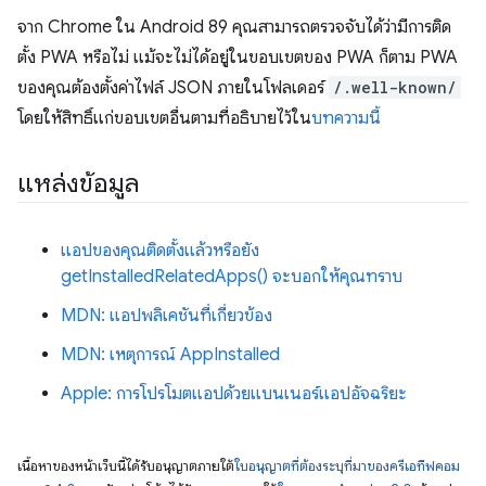
จาก Chrome ใน Android 89 คุณสามารถตรวจจับได้ว่ามีการติด
ตั้ง PWA หรือไม่ แม้จะไม่ได้อยู่ในขอบเขตของ PWA ก็ตาม PWA
ของคุณต้องตั้งค่าไฟล์ JSON ภายในโฟลเดอร์
/.well-known/
โดยให้สิทธิ์แก่ขอบเขตอื่นตามที่อธิบายไว้ใน
บทความนี้
แหล่งข้อมูล
แอปของคุณติดตั้งแล้วหรือยัง
getInstalledRelatedApps() จะบอกให้คุณทราบ
MDN: แอปพลิเคชันที่เกี่ยวข้อง
MDN: เหตุการณ์ AppInstalled
Apple: การโปรโมตแอปด้วยแบนเนอร์แอปอัจฉริยะ
เนื้อหาของหน้าเว็บนี้ได้รับอนุญาตภายใต้
ใบอนุญาตที่ต้องระบุที่มาของครีเอทีฟคอม