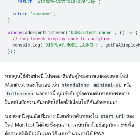
return
'window-controls-overlay'
;
return
'unknown'
;
}
window
.
addEventListener
(
'DOMContentLoaded'
,
()
=
>
{
// Log launch display mode to analytics
console
.
log
(
'DISPLAY_MODE_LAUNCH:'
,
getPWADisplay
});
หากคุณใช้ตัวอย่างนี้ โปรดอย่าลืมจับคู่โหมดการแสดงผลจากไฟล์
Manifest ของเว็บแอป เช่น
standalone
,
minimal-ui
หรือ
fullscreen
นอกจากนี้ คุณยังจับคู่ข้อความค้นหาหลายรายการ
ในสตริงข้อความค้นหาสื่อได้โดยใช้เงื่อนไขที่คั่นด้วยคอมมา
นอกจากนี้ คุณยังเพิ่มพารามิเตอร์การค้นหาลงใน
start_url
ของ
ไฟล์ Manifest ได้ด้วย ซึ่งคุณสามารถบันทึกด้วยข้อมูลวิเคราะห์เพื่อ
ติดตามสถิติเกี่ยวกับเวลา วิธี และจำนวนการใช้ PWA