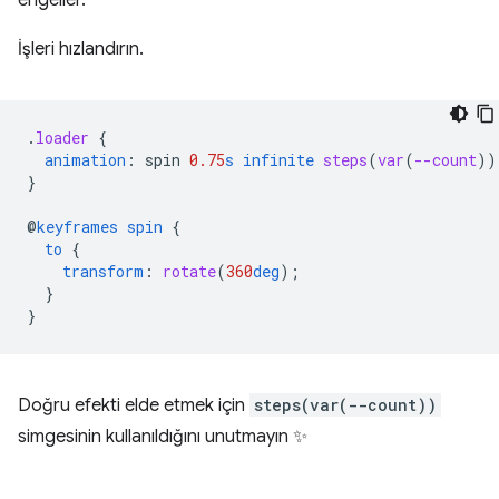
engeller.
İşleri hızlandırın.
.
loader
{
animation
:
spin
0.75
s
infinite
steps
(
var
(
--count
))
}
@
keyframes
spin
{
to
{
transform
:
rotate
(
360
deg
);
}
}
Doğru efekti elde etmek için
steps(var(--count))
simgesinin kullanıldığını unutmayın ✨