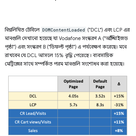
নিম্নলিখিত টেবিলে
DOMContentLoaded
("DCL") এবং LCP এর
মানগুলি দেখানো হয়েছে যা Vodafone সংস্করণ A ("অপ্টিমাইজড
পৃষ্ঠা") এবং সংস্করণ B ("ডিফল্ট পৃষ্ঠা") এ পর্যবেক্ষণ করেছে। মনে
রাখবেন যে DCL আসলে 15%
বৃদ্ধি পেয়েছে
। ব্যবসায়িক
মেট্রিক্সের সাথে সম্পর্কিত পরম মানগুলি সংশোধন করা হয়েছে।