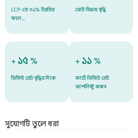
LCP-তে ৩১% উন্নতির
মোট বিক্রয় বৃদ্ধি
ফলে…
১৫
১১
+
%
+
%
ভিজিট রেট বৃদ্ধির দিকে
কার্টে ভিজিট রেট
আপলিফ্ট করুন
সুযোগটি তুলে ধরা