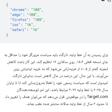
{
"chrome"
:
"108"
,
"edge"
:
"108"
,
"firefox"
:
"108"
,
"ios"
:
"16"
,
"safari"
:
"16"
}
برای رسیدن به آن خط پایه، تارگت باید سیاست مرورگر خود را حداقل به
جای نسخه فعلی ۱۵.۴، روی سافاری ۱۶ تنظیم کند. این کار باعث کاهش
تجربه کمتر از ۰.۵٪ از خریدارانی می‌شود که به خرید اینترنتی روی
می‌آورند. با این حال، این درصد در حال کاهش است، بنابراین تارگت
امیدوار است که سیاست رسمی خود را فعلاً به‌روزرسانی کند تا تا پایان
سال ۲۰۲۵ با خط پایه ۲۰۲۲ مرتبط باشد. این امر توسعه‌دهندگان
Target.com را در موقعیتی قرار می‌دهد که می‌توان هدف را تغییر داد
تا حدود ۳ سال از خط پایه سالانه منتشر شده عقب بماند.