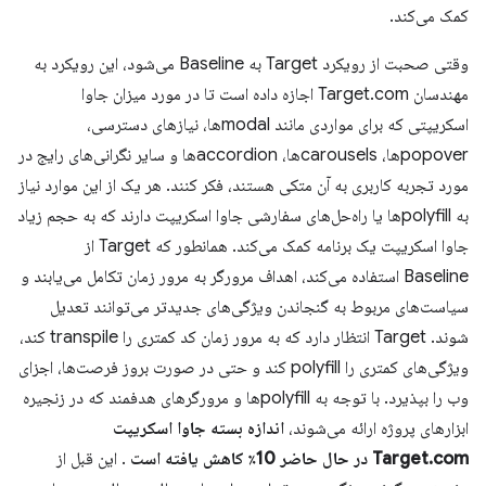
کمک می‌کند.
وقتی صحبت از رویکرد Target به Baseline می‌شود، این رویکرد به
مهندسان Target.com اجازه داده است تا در مورد میزان جاوا
اسکریپتی که برای مواردی مانند modalها، نیازهای دسترسی،
popoverها، carouselsها، accordionها و سایر نگرانی‌های رایج در
مورد تجربه کاربری به آن متکی هستند، فکر کنند. هر یک از این موارد نیاز
به polyfillها یا راه‌حل‌های سفارشی جاوا اسکریپت دارند که به حجم زیاد
جاوا اسکریپت یک برنامه کمک می‌کند. همانطور که Target از
Baseline استفاده می‌کند، اهداف مرورگر به مرور زمان تکامل می‌یابند و
سیاست‌های مربوط به گنجاندن ویژگی‌های جدیدتر می‌توانند تعدیل
شوند. Target انتظار دارد که به مرور زمان کد کمتری را transpile کند،
ویژگی‌های کمتری را polyfill کند و حتی در صورت بروز فرصت‌ها، اجزای
وب را بپذیرد. با توجه به polyfillها و مرورگرهای هدفمند که در زنجیره
ابزارهای پروژه ارائه می‌شوند،
اندازه بسته جاوا اسکریپت
Target.com در حال حاضر 10٪ کاهش یافته است
. این قبل از