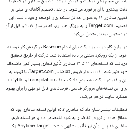
به دلیل حجم بالای ترافیک و فروش تارگت از طریق سافاری در iOS، با
دقت بیشتری با آن برخورد می‌شود. در ابتدا، تصمیم آگاهانه‌ای مبنی بر
تعیین سافاری ۱۱ به عنوان حداقل نسخه برای توسعه وجود داشت. این
تصمیم، Target.com را به ویژگی‌های وب که در سال ۲۰۱۷ و قبل از آن
در دسترس بودند، متصل می‌کرد.
در اولین گام در مسیر تارگت برای ادغام Baseline در گردش کار توسعه
خود، از یک رویکرد مبتنی بر داده استفاده شد. تارگت از طریق تحقیق
دریافت که نسخه‌های ۱۱ تا ۱۴ سافاری تأثیر تجاری بسیار کمی داشته‌اند
- به طور خاص ۰.۰۰۰۱٪ از فروش تقاضا در Target.com. با توجه به
این واقعیت، تارگت تشخیص داد که حذف transpilation و polyfills
برای این نسخه‌های مرورگر قدیمی، فرصت‌های قابل توجهی را برای بهبود
عملکرد سایت فراهم می‌کند.
تحقیقات بیشتر نشان داد که سافاری ۱۵.۴ اولین نسخه سافاری بود که
حداقل ۰.۵٪ از فروش تقاضا را به خود اختصاص داد و هر نسخه فرعی
سافاری ۱۵ پس از آن نیز تأثیر مشابهی داشت. Anytime Target یک