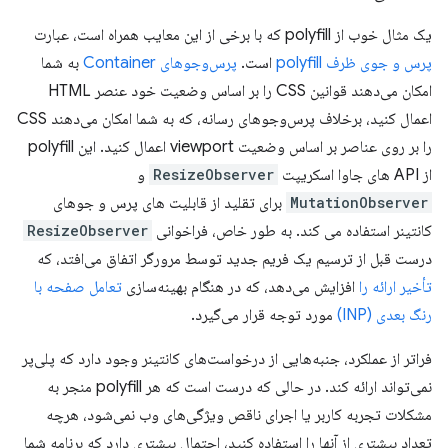
یک مثال خوب از polyfill که با برخی از این معایب همراه است، عبارت
پرس و جوی ظرف polyfill
است.
پرس‌و‌جوهای Container
به شما
امکان می‌دهند قوانین CSS را بر اساس وضعیت خود عنصر HTML
اعمال کنید، برخلاف پرس‌وجوهای رسانه، که به شما امکان می‌دهند CSS
را بر روی عناصر بر اساس وضعیت viewport اعمال کنید. این polyfill
از API های جاوا اسکریپت
ResizeObserver
و
MutationObserver
برای تقلید از قابلیت های پرس و جوهای
کانتینر استفاده می کند. به طور خاص، فراخوانی
ResizeObserver
درست قبل از ترسیم یک فریم جدید توسط مرورگر اتفاق می‌افتد، که
تأخیر ارائه را
افزایش می‌دهد، که در هنگام بهینه‌سازی
تعامل صفحه با
رنگ بعدی (INP)
مورد توجه قرار می‌گیرد.
فراتر از عملکرد، جنبه‌هایی از درخواست‌های کانتینر وجود دارد که پلی‌پر
نمی‌تواند ارائه کند. در حالی که درست است که هر polyfill منجر به
مشکلات تجربه کاربر یا اجرای ناقص ویژگی‌های وب نمی‌شود، هرچه
تعداد بیشتری از آنها را استفاده کنید، احتمال بیشتری دارد که برنامه شما