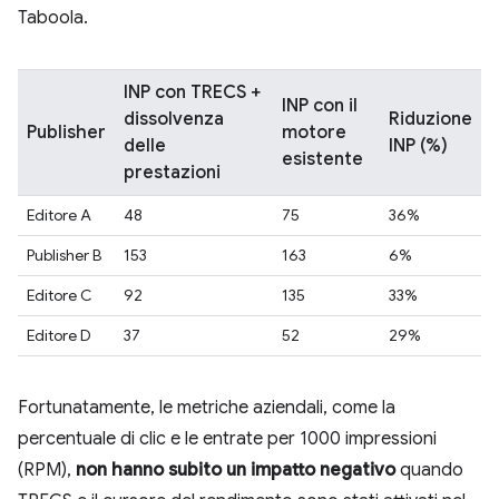
Taboola.
INP con TRECS +
INP con il
dissolvenza
Riduzione
Publisher
motore
delle
INP (%)
esistente
prestazioni
Editore A
48
75
36%
Publisher B
153
163
6%
Editore C
92
135
33%
Editore D
37
52
29%
Fortunatamente, le metriche aziendali, come la
percentuale di clic e le entrate per 1000 impressioni
(RPM),
non hanno subito un impatto negativo
quando