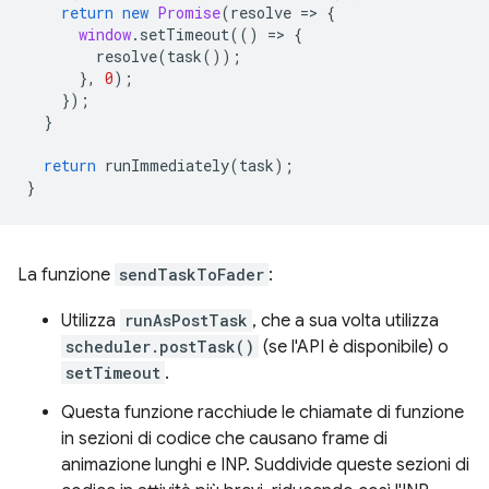
return
new
Promise
(
resolve
=
>
{
window
.
setTimeout
(()
=
>
{
resolve
(
task
());
},
0
);
});
}
return
runImmediately
(
task
);
}
La funzione
sendTaskToFader
:
Utilizza
runAsPostTask
, che a sua volta utilizza
scheduler.postTask()
(se l'API è disponibile) o
setTimeout
.
Questa funzione racchiude le chiamate di funzione
in sezioni di codice che causano frame di
animazione lunghi e INP. Suddivide queste sezioni di