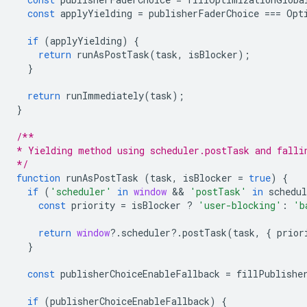
const
applyYielding
=
publisherFaderChoice
===
Opt
if
(
applyYielding
)
{
return
runAsPostTask
(
task
,
isBlocker
);
}
return
runImmediately
(
task
);
}
/**
* Yielding method using scheduler.postTask and falli
*/
function
runAsPostTask
(
task
,
isBlocker
=
true
)
{
if
(
'scheduler'
in
window
 && 
'postTask'
in
schedul
const
priority
=
isBlocker
?
'user-blocking'
:
'b
return
window
?
.
scheduler
?
.
postTask
(
task
,
{
prior
}
const
publisherChoiceEnableFallback
=
fillPublishe
if
(
publisherChoiceEnableFallback
)
{