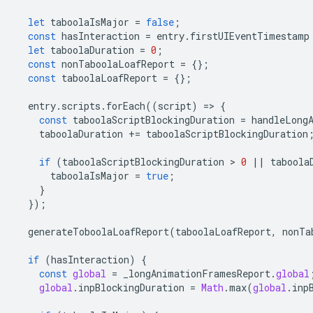
let
taboolaIsMajor
=
false
;
const
hasInteraction
=
entry
.
firstUIEventTimestamp
let
taboolaDuration
=
0
;
const
nonTaboolaLoafReport
=
{};
const
taboolaLoafReport
=
{};
entry
.
scripts
.
forEach
((
script
)
=
>
{
const
taboolaScriptBlockingDuration
=
handleLong
taboolaDuration
+=
taboolaScriptBlockingDuration
if
(
taboolaScriptBlockingDuration
 > 
0
||
taboola
taboolaIsMajor
=
true
;
}
});
generateToboolaLoafReport
(
taboolaLoafReport
,
nonTa
if
(
hasInteraction
)
{
const
global
=
_longAnimationFramesReport
.
global
global
.
inpBlockingDuration
=
Math
.
max
(
global
.
inp