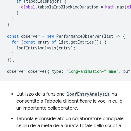
if
(
taboolaIsMajor
)
{
global
.
taboolaInpBlockingDuration
=
Math
.
max
(
g
}
}
}
const
observer
=
new
PerformanceObserver
(
list
=
>
{
for
(
const
entry
of
list
.
getEntries
())
{
loafEntryAnalysis
(
entry
);
}
});
observer
.
observe
({
type
:
'long-animation-frame'
,
buf
L'utilizzo della funzione
loafEntryAnalysis
ha
consentito a Taboola di identificare le voci in cui è
un importante collaboratore.
Taboola è considerato un collaboratore principale
se più della metà della durata totale dello script è