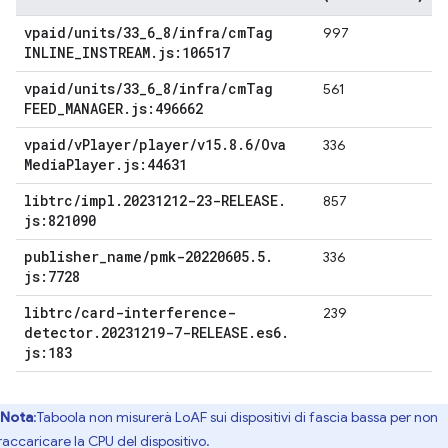
vpaid
/
units
/
33
_
6
_
8
/
infra
/
cm
Tag
997
INLINE
_
INSTREAM
.
js:106517
vpaid
/
units
/
33
_
6
_
8
/
infra
/
cm
Tag
561
FEED
_
MANAGER
.
js:496662
vpaid
/
v
Player
/
player
/
v15
.
8
.
6
/
Ova
336
Media
Player
.
js:44631
libtrc
/
impl
.
20231212-23-RELEASE
.
857
js:821090
publisher
_
name
/
pmk-20220605
.
5
.
336
js:7728
libtrc
/
card-interference-
239
detector
.
20231219-7-RELEASE
.
es6
.
js:183
Nota
:Taboola non misurerà LoAF sui dispositivi di fascia bassa per non
raccaricare la CPU del dispositivo.