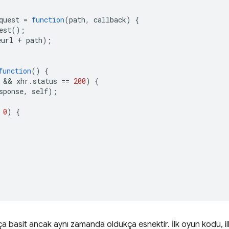
quest
=
function
(
path
,
callback
)
{
est
();
eurl
+
path
);
function
()
{
 && 
xhr
.
status
==
200
)
{
sponse
,
self
);
0
)
{
a basit ancak aynı zamanda oldukça esnektir. İlk oyun kodu, il