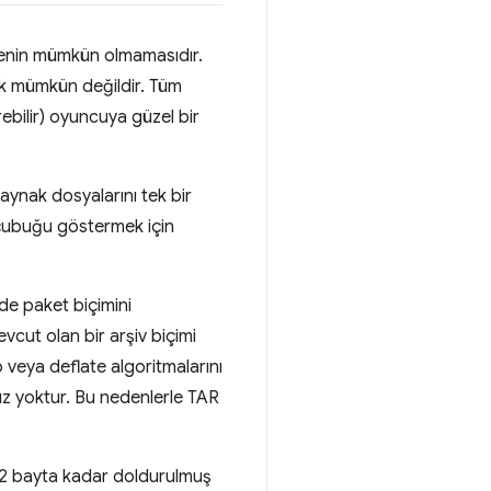
etmenin mümkün olmamasıdır.
mak mümkün değildir. Tüm
ebilir) oyuncuya güzel bir
ynak dosyalarını tek bir
e çubuğu göstermek için
de paket biçimini
vcut olan bir arşiv biçimi
p veya deflate algoritmalarını
ımız yoktur. Bu nedenlerle TAR
 512 bayta kadar doldurulmuş