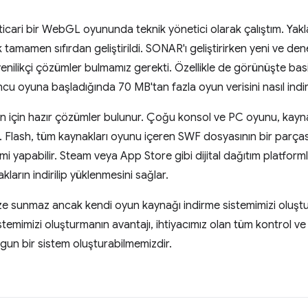
 ticari bir WebGL oyununda teknik yönetici olarak çalıştım. Ya
ak tamamen sıfırdan geliştirildi. SONAR'ı geliştirirken yeni ve
yenilikçi çözümler bulmamız gerekti. Özellikle de görünüşte ba
 oyuna başladığında 70 MB'tan fazla oyun verisini nasıl indiri
n için hazır çözümler bulunur. Çoğu konsol ve PC oyunu, kayn
 Flash, tüm kaynakları oyunu içeren SWF dosyasının bir parçası
emi yapabilir. Steam veya App Store gibi dijital dağıtım platfor
rın indirilip yüklenmesini sağlar.
 sunmaz ancak kendi oyun kaynağı indirme sistemimizi oluştur
istemimizi oluşturmanın avantajı, ihtiyacımız olan tüm kontrol v
ygun bir sistem oluşturabilmemizdir.