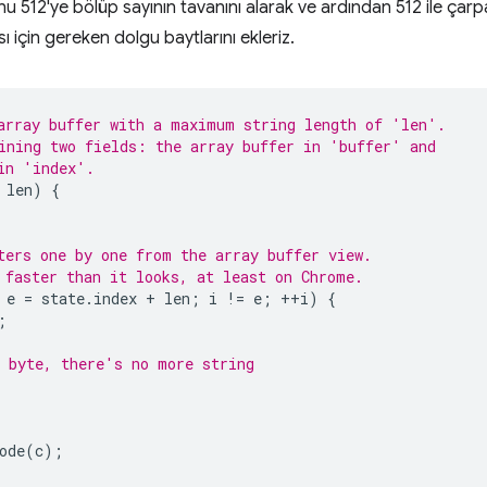
 512'ye bölüp sayının tavanını alarak ve ardından 512 ile çarp
 için gereken dolgu baytlarını ekleriz.
array buffer with a maximum string length of 'len'.
ining two fields: the array buffer in 'buffer' and
in 'index'.
len
)
{
ters one by one from the array buffer view.
 faster than it looks, at least on Chrome.
e
=
state
.
index
+
len
;
i
!=
e
;
++
i
)
{
;
 byte, there's no more string
ode
(
c
);