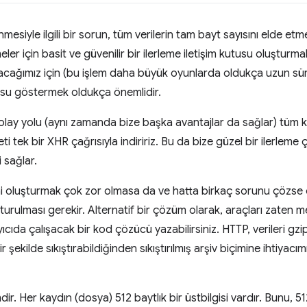
nmesiyle ilgili bir sorun, tüm verilerin tam bayt sayısını elde 
ler için basit ve güvenilir bir ilerleme iletişim kutusu oluştur
 alacağımız için (bu işlem daha büyük oyunlarda oldukça uzun sür
tusu göstermek oldukça önemlidir.
lay yolu (aynı zamanda bize başka avantajlar da sağlar) tüm ka
i tek bir XHR çağrısıyla indiririz. Bu da bize güzel bir ilerlem
i sağlar.
mi oluşturmak çok zor olmasa da ve hatta birkaç sorunu çözse 
turulması gerekir. Alternatif bir çözüm olarak, araçları zaten me
yıcıda çalışacak bir kod çözücü yazabilirsiniz. HTTP, verileri gzi
 şekilde sıkıştırabildiğinden sıkıştırılmış arşiv biçimine ihtiyac
dir. Her kaydın (dosya) 512 baytlık bir üstbilgisi vardır. Bunu,