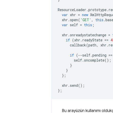
ResourceLoader
.
prototype
.
re
var
xhr
=
new
XmlHttpRequ
xhr
.
open
(
'GET'
,
this
.
bas
var
self
=
this
;
xhr
.
onreadystatechange
=
if
(
xhr
.
readyState
==
4
callback
(
path
,
xhr
.
re
if
(
--
self
.
pending
==
self
.
oncomplete
();
}
}
};
xhr
.
send
();
};
Bu arayüzün kullanımı oldukç