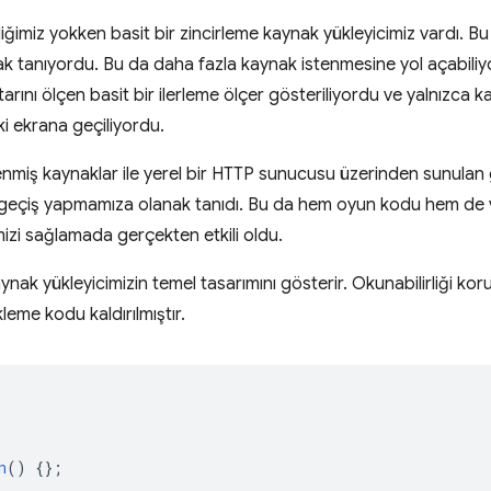
ğimiz yokken basit bir zincirleme kaynak yükleyicimiz vardı. Bu 
k tanıyordu. Bu da daha fazla kaynak istenmesine yol açabili
rını ölçen basit bir ilerleme ölçer gösteriliyordu ve yalnızca ka
i ekrana geçiliyordu.
lenmiş kaynaklar ile yerel bir HTTP sunucusu üzerinden sunula
geçiş yapmamıza olanak tanıdı. Bu da hem oyun kodu hem de ver
izi sağlamada gerçekten etkili oldu.
nak yükleyicimizin temel tasarımını gösterir. Okunabilirliği kor
eme kodu kaldırılmıştır.
n
()
{};