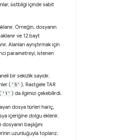
nlar, üstbilgi içinde sabit
aklanır. Örneğin, dosyanın
aklanır ve 12 bayt
r. Alanları ayrıştırmak için
İkinci parametreyi, istenen
li bir sekizlik sayıdır.
nler (
'5'
). Rastgele TAR
(
'1'
) da ilgimizi çekebilirdi.
ayan dosya türleri hariç,
sya içeriğine dolgu eklenir.
 dosyanın başlığını
rinin uzunluğuyla toplarız.