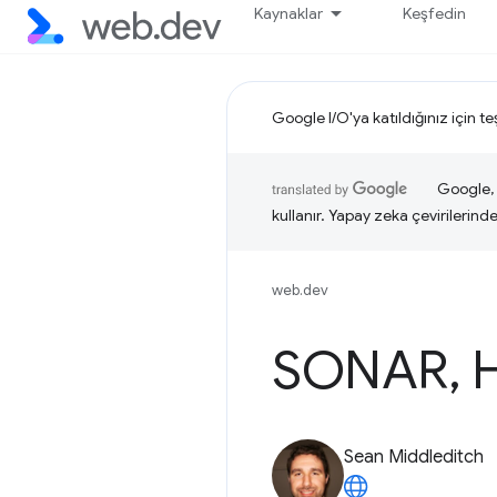
Kaynaklar
Keşfedin
Google I/O'ya katıldığınız için t
Google, i
kullanır. Yapay zeka çevirilerinde 
web.dev
SONAR
,
H
Sean Middleditch