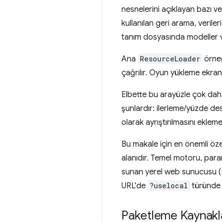
nesnelerini açıklayan bazı ve
kullanılan geri arama, veriler
tanım dosyasında modeller ve 
Ana
ResourceLoader
örne
çağrılır. Oyun yükleme ekran
Elbette bu arayüzle çok daha 
şunlardır: ilerleme/yüzde d
olarak ayrıştırılmasını eklem
Bu makale için en önemli öze
alanıdır. Temel motoru, par
sunan yerel web sunucusu (
URL'de
?uselocal
türünde 
Paketleme Kaynakl