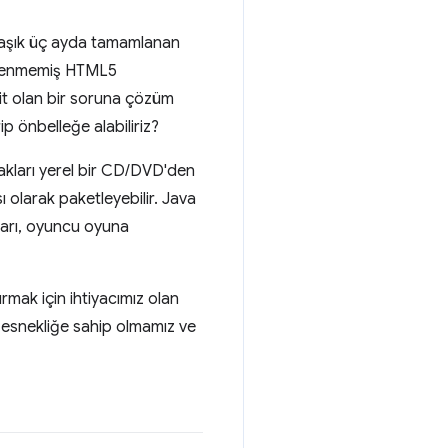
klaşık üç ayda tamamlanan
 denenmemiş HTML5
sit olan bir soruna çözüm
p önbelleğe alabiliriz?
akları yerel bir CD/DVD'den
 olarak paketleyebilir. Java
mları, oyuncu oyuna
mak için ihtiyacımız olan
e esnekliğe sahip olmamız ve