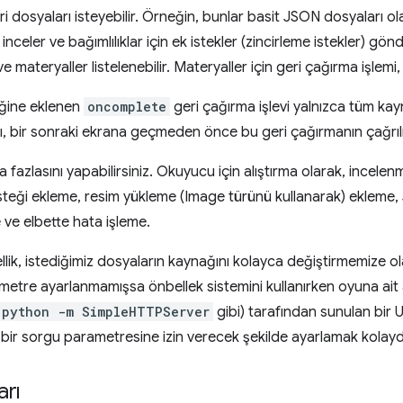
ri dosyaları isteyebilir. Örneğin, bunlar basit JSON dosyaları ola
i inceler ve bağımlılıklar için ek istekler (zincirleme istekler) gö
materyaller listelenebilir. Materyaller için geri çağırma işlemi, 
ğine eklenen
oncomplete
geri çağırma işlevi yalnızca tüm ka
ı, bir sonraki ekrana geçmeden önce bu geri çağırmanın çağrılm
fazlasını yapabilirsiniz. Okuyucu için alıştırma olarak, incelen
esteği ekleme, resim yükleme (Image türünü kullanarak) ekleme
e ve elbette hata işleme.
llik, istediğimiz dosyaların kaynağını kolayca değiştirmemize o
ametre ayarlanmamışsa önbellek sistemini kullanırken oyuna a
python -m SimpleHTTPServer
gibi) tarafından sunulan bir 
bir sorgu parametresine izin verecek şekilde ayarlamak kolaydı
arı