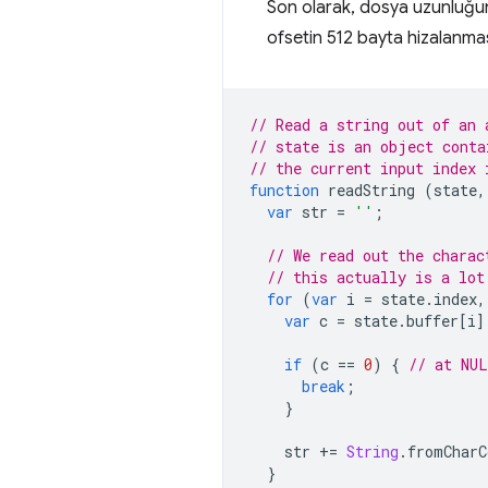
Son olarak, dosya uzunluğunu
ofsetin 512 bayta hizalanması
// Read a string out of an 
// state is an object conta
// the current input index 
function
readString
(
state
,
var
str
=
''
;
// We read out the charac
// this actually is a lot
for
(
var
i
=
state
.
index
,
var
c
=
state
.
buffer
[
i
]
if
(
c
==
0
)
{
// at NUL
break
;
}
str
+=
String
.
fromCharC
}