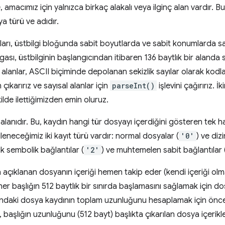
e, amacımız için yalnızca birkaç alakalı veya ilginç alan vardır. Bu
 türü ve adıdır.
nları, üstbilgi bloğunda sabit boyutlarda ve sabit konumlarda s
sı, üstbilginin başlangıcından itibaren 136 baytlık bir alanda s
lanlar, ASCII biçiminde depolanan sekizlik sayılar olarak kodlanı
 çıkarırız ve sayısal alanlar için
parseInt()
işlevini çağırırız. 
ilde ilettiğimizden emin oluruz.
alanıdır. Bu, kaydın hangi tür dosyayı içerdiğini gösteren tek hane
eneceğimiz iki kayıt türü vardır: normal dosyalar (
'0'
) ve dizi
ık sembolik bağlantılar (
'2'
) ve muhtemelen sabit bağlantılar 
n açıklanan dosyanın içeriği hemen takip eder (kendi içeriği olm
her başlığın 512 baytlık bir sınırda başlamasını sağlamak için do
ndaki dosya kaydının toplam uzunluğunu hesaplamak için önce
başlığın uzunluğunu (512 bayt) başlıkta çıkarılan dosya içerikle