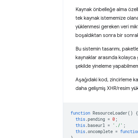
Kaynak önbelleğe alma özelli
tek kaynak istememize olana
yüklenmesi gereken veri mikta
boşaldıktan sonra bir sonrak
Bu sistemin tasarımı, paket
kaynaklar arasında kolayca 
şekilde yineleme yapabilmem
Aşağıdaki kod, zincirleme kay
daha gelişmiş XHR/resim yükl
function
ResourceLoader
()
{
this
.
pending
=
0
;
this
.
baseurl
=
'./'
;
this
.
oncomplete
=
functio
}