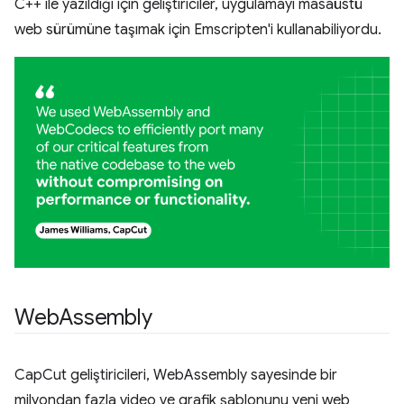
C++ ile yazıldığı için geliştiriciler, uygulamayı masaüstü
web sürümüne taşımak için Emscripten'i kullanabiliyordu.
Web
Assembly
CapCut geliştiricileri, WebAssembly sayesinde bir
milyondan fazla video ve grafik şablonunu yeni web