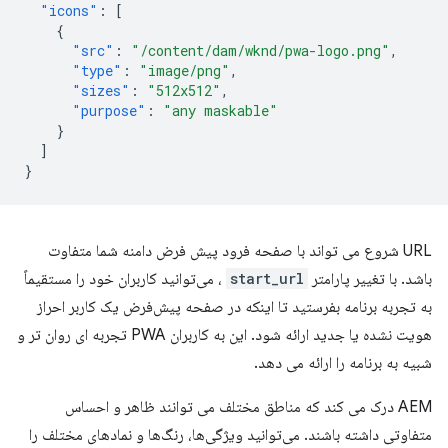
"icons"
:
[
{
"src"
:
"/content/dam/wknd/pwa-logo.png"
,
"type"
:
"image/png"
,
"sizes"
:
"512x512"
,
"purpose"
:
"any maskable"
}
]
}
URL شروع می تواند با صفحه فرود پیش فرض دامنه شما متفاوت
باشد. با تغییر پارامتر
start_url
، می‌توانید کاربران خود را مستقیماً
به تجربه برنامه بفرستید تا اینکه در صفحه پیش‌فرض یک کاربر احراز
هویت نشده یا جدید ارائه شود. این به کاربران PWA تجربه ای روان تر و
شبیه به برنامه را ارائه می دهد.
AEM درک می کند که مناطق مختلف می توانند ظاهر و احساس
متفاوتی داشته باشند. می‌توانید ویژگی‌ها، رنگ‌ها و نمادهای مختلف را