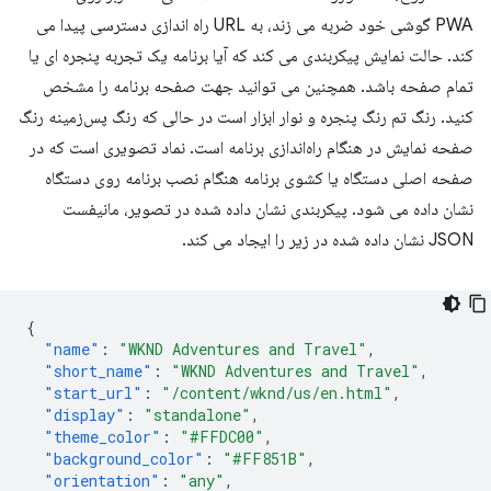
PWA گوشی خود ضربه می زند، به URL راه اندازی دسترسی پیدا می
کند. حالت نمایش پیکربندی می کند که آیا برنامه یک تجربه پنجره ای یا
تمام صفحه باشد. همچنین می توانید جهت صفحه برنامه را مشخص
کنید. رنگ تم رنگ پنجره و نوار ابزار است در حالی که رنگ پس‌زمینه رنگ
صفحه نمایش در هنگام راه‌اندازی برنامه است. نماد تصویری است که در
صفحه اصلی دستگاه یا کشوی برنامه هنگام نصب برنامه روی دستگاه
نشان داده می شود. پیکربندی نشان داده شده در تصویر، مانیفست
JSON نشان داده شده در زیر را ایجاد می کند.
{
"name"
:
"WKND Adventures and Travel"
,
"short_name"
:
"WKND Adventures and Travel"
,
"start_url"
:
"/content/wknd/us/en.html"
,
"display"
:
"standalone"
,
"theme_color"
:
"#FFDC00"
,
"background_color"
:
"#FF851B"
,
"orientation"
:
"any"
,