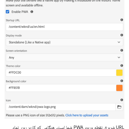
URL شروع، نقطه ورود PWA شما است. هنگامی که کاربر روی نماد