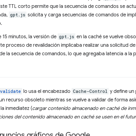
Este TTL corto permite que la secuencia de comandos se actua
ada,
gpt.js
solicita y carga secuencias de comandos de impl
.
 15 minutos, la versión de
gpt.js
en la caché se vuelve obso
te proceso de revalidación implicaba realizar una solicitud d
e la secuencia de comandos, lo que agregaba latencia a la pr
evalidate
lo usa el encabezado
Cache-Control
y define un 
n recurso obsoleto mientras se vuelve a validar de forma así
 la inmediatez (
cargar contenido almacenado en caché de inm
zaciones del contenido almacenado en caché se usen en el futu
anuncios gráficos de Google