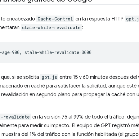
este encabezado
Cache-Control
en la respuesta HTTP
gpt.j
ementaran
stale-while-revalidate
:
que, si se solicita
gpt.js
entre 15 y 60 minutos después del
 almacenado en caché para satisfacer la solicitud, aunque esté
de revalidación en segundo plano para propagar la caché con 
e-revalidate
en la versión 75 al 99% de todo el tráfico, dejan
almente para medir su impacto. El equipo de GPT registró mét
muestra del 1% del tráfico con la función habilitada (el grupo