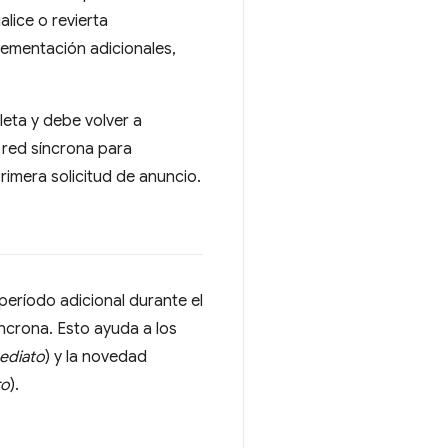
lice o revierta
ementación adicionales,
leta y debe volver a
e red síncrona para
imera solicitud de anuncio.
período adicional durante el
ncrona. Esto ayuda a los
ediato
) y la novedad
ro
).