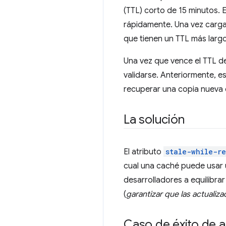
(TTL) corto de 15 minutos. 
rápidamente. Una vez carg
que tienen un TTL más largo
Una vez que vence el TTL de
validarse. Anteriormente, es
recuperar una copia nueva d
La solución
El atributo
stale-while-r
cual una caché puede usar u
desarrolladores a equilibrar
(
garantizar que las actuali
Caso de éxito de 