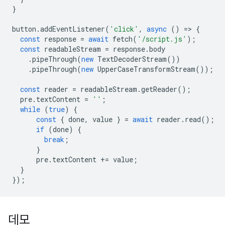
}
button
.
addEventListener
(
'click'
,
async
()
=
>
{
const
response
=
await
fetch
(
'/script.js'
);
const
readableStream
=
response
.
body
.
pipeThrough
(
new
TextDecoderStream
())
.
pipeThrough
(
new
UpperCaseTransformStream
());
const
reader
=
readableStream
.
getReader
();
pre
.
textContent
=
''
;
while
(
true
)
{
const
{
done
,
value
}
=
await
reader
.
read
();
if
(
done
)
{
break
;
}
pre
.
textContent
+=
value
;
}
});
데모