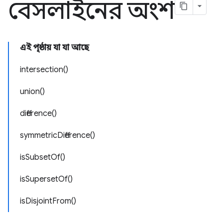
বেসলাইনের অংশ
এই পৃষ্ঠায় যা যা আছে
intersection()
union()
difference()
symmetricDifference()
isSubsetOf()
isSupersetOf()
isDisjointFrom()