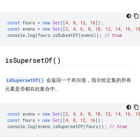
const
fours
=
new
Set
([
4
,
8
,
12
,
16
]);
const
evens
=
new
Set
([
2
,
4
,
6
,
8
,
10
,
12
,
14
,
16
,
1
console
.
log
(
fours
.
isSubsetOf
(
evens
));
// true
is
Superset
Of(
)
isSupersetOf()
会返回一个布尔值，指示给定集的所有
元素是否都在此集合中。
const
evens
=
new
Set
([
2
,
4
,
6
,
8
,
10
,
12
,
14
,
16
,
1
const
fours
=
new
Set
([
4
,
8
,
12
,
16
]);
console
.
log
(
evens
.
isSupersetOf
(
fours
));
// true