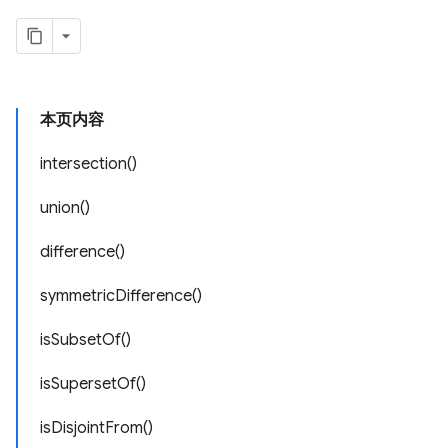
本页内容
intersection()
union()
difference()
symmetricDifference()
isSubsetOf()
isSupersetOf()
isDisjointFrom()