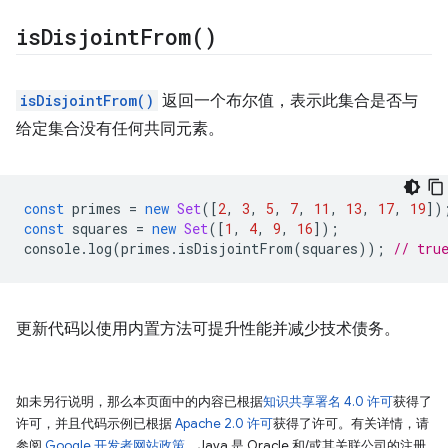
is
Disjoint
From(
)
isDisjointFrom()
返回一个布尔值，表示此集合是否与
给定集合没有任何共同元素。
const
primes
=
new
Set
([
2
,
3
,
5
,
7
,
11
,
13
,
17
,
19
])
const
squares
=
new
Set
([
1
,
4
,
9
,
16
]);
console
.
log
(
primes
.
isDisjointFrom
(
squares
));
// tru
更新代码以使用内置方法可提升性能并减少技术债务。
如未另行说明，那么本页面中的内容已根据
知识共享署名 4.0 许可
获得了
许可，并且代码示例已根据
Apache 2.0 许可
获得了许可。有关详情，请
参阅
Google 开发者网站政策
。Java 是 Oracle 和/或其关联公司的注册