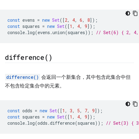
const
evens
=
new
Set
([
2
,
4
,
6
,
8
]);
const
squares
=
new
Set
([
1
,
4
,
9
]);
console
.
log
(
evens
.
union
(
squares
));
// Set(6) { 2, 4,
difference(
)
difference()
会返回一个新集合，其中包含此集合中但
不包含给定集合中的元素。
const
odds
=
new
Set
([
1
,
3
,
5
,
7
,
9
]);
const
squares
=
new
Set
([
1
,
4
,
9
]);
console
.
log
(
odds
.
difference
(
squares
));
// Set(3) { 3