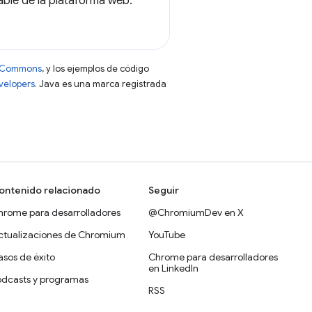
able de la plataforma web.
ve Commons
, y los ejemplos de código
evelopers
. Java es una marca registrada
ontenido relacionado
Seguir
hrome para desarrolladores
@ChromiumDev en X
ctualizaciones de Chromium
YouTube
sos de éxito
Chrome para desarrolladores
en LinkedIn
odcasts y programas
RSS