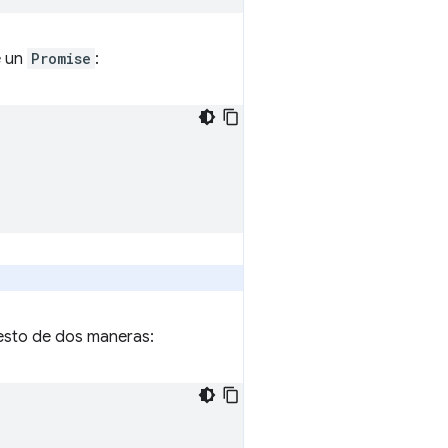
e un
Promise
:
esto de dos maneras: