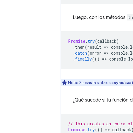
Luego, con los métodos
t
Promise
.
try
(
callback
)
.
then
(
result
=
>
console
.
l
.
catch
(
error
=
>
console
.
l
.
finally
(()
=
>
console
.
lo
Nota: Si usas la sintaxis
/
async
awa
¿Qué sucede si tu función 
// This creates an extra cl
Promise
.
try
(()
=
>
callback