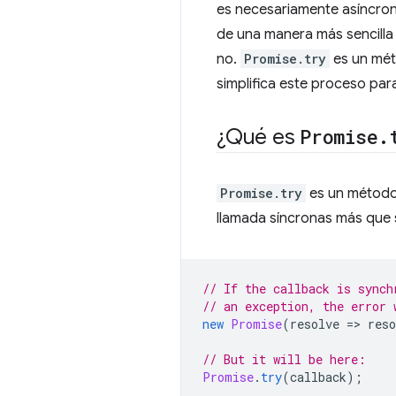
es necesariamente asíncron
de una manera más sencilla 
no.
Promise.try
es un mét
simplifica este proceso para
¿Qué es
Promise
.
Promise.try
es un método 
llamada síncronas más que 
// If the callback is synch
// an exception, the error 
new
Promise
(
resolve
=
>
reso
// But it will be here:
Promise
.
try
(
callback
);