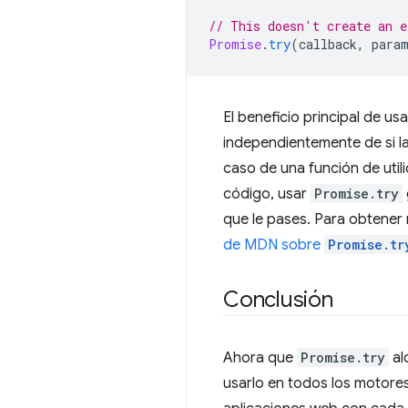
// This doesn't create an e
Promise
.
try
(
callback
,
para
El beneficio principal de us
independientemente de si la
caso de una función de uti
código, usar
Promise.try
que le pases. Para obtener
de MDN sobre
Promise.tr
Conclusión
Ahora que
Promise.try
al
usarlo en todos los motore