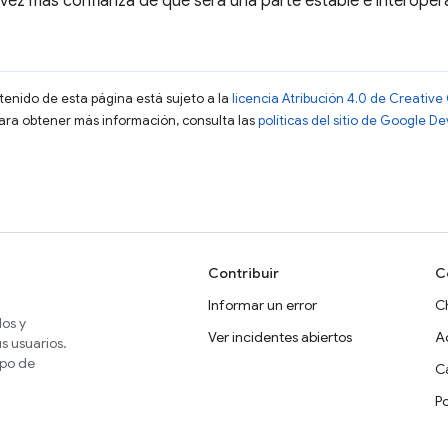
vez más confianza de que será una parte estable e interoper
ntenido de esta página está sujeto a la
licencia Atribución 4.0 de Creati
Para obtener más información, consulta las
políticas del sitio de Google D
Contribuir
C
Informar un error
C
dos y
Ver incidentes abiertos
A
s usuarios.
ipo de
Ca
P