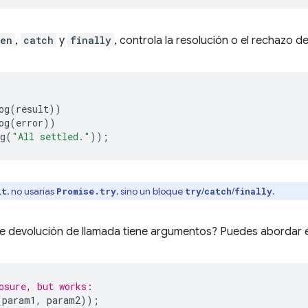
hen
,
catch
y
finally
, controla la resolución o el rechazo d
og
(
result
))
og
(
error
))
g
(
"All settled."
));
, no usarías
, sino un bloque
/
/
.
it
Promise.try
try
catch
finally
de devolución de llamada tiene argumentos? Puedes abordar 
osure, but works:
(
param1
,
param2
));