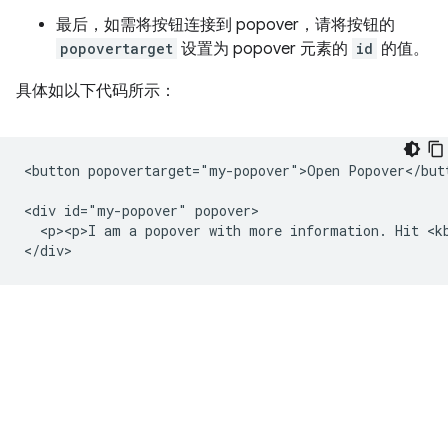
最后，如需将按钮连接到 popover，请将按钮的
popovertarget
设置为 popover 元素的
id
的值。
具体如以下代码所示：
<button popovertarget="my-popover">Open Popover</butt
<div id="my-popover" popover>

  <p><p>I am a popover with more information. Hit <kb