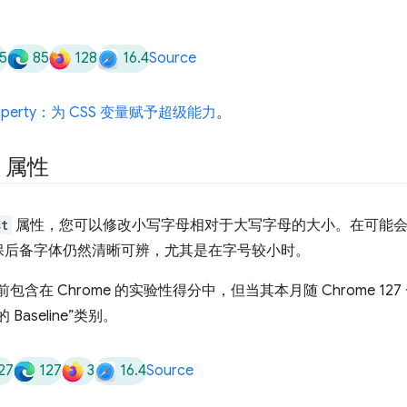
5
85
128
16.4
Source
operty：为 CSS 变量赋予超级能力
。
t
属性
st
属性，您可以修改小写字母相对于大写字母的大小。在可能会
保后备字体仍然清晰可辨，尤其是在字号较小时。
包含在 Chrome 的实验性得分中，但当其本月随 Chrome 1
aseline”类别。
27
127
3
16.4
Source