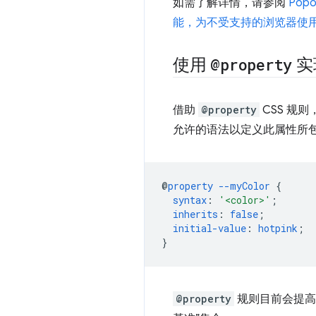
如需了解详情，请参阅
Pop
能，为不受支持的浏览器使用了 p
使用
@property
实
借助
@property
CSS 规
允许的语法以定义此属性所
@
property
--myColor
{
syntax
:
'<color>'
;
inherits
:
false
;
initial-value
:
hotpink
;
}
@property
规则目前会提高 F