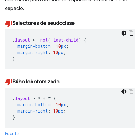
espacio.
Selectores de seudoclase
.
layout
>
:
not
(
:
last-child
)
{
margin-bottom
:
10
px
;
margin-right
:
10
px
;
}
Búho lobotomizado
.
layout
>
*
+
*
{
margin-bottom
:
10
px
;
margin-right
:
10
px
;
}
Fuente