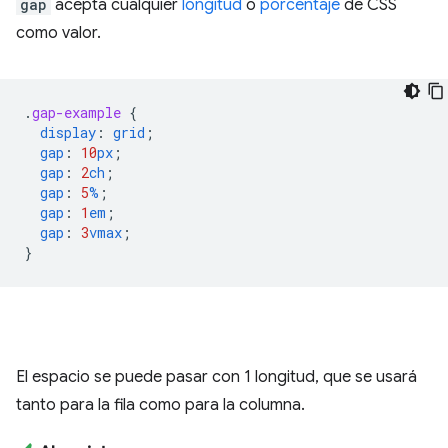
gap
acepta cualquier
longitud
o
porcentaje
de CSS
como valor.
.
gap-example
{
display
:
grid
;
gap
:
10
px
;
gap
:
2
ch
;
gap
:
5
%
;
gap
:
1
em
;
gap
:
3
vmax
;
}
El espacio se puede pasar con 1 longitud, que se usará
tanto para la fila como para la columna.