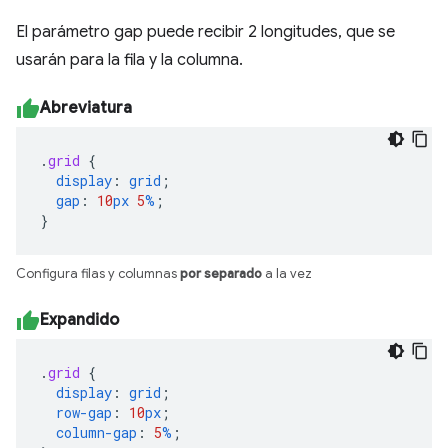
El parámetro gap puede recibir 2 longitudes, que se
usarán para la fila y la columna.
Abreviatura
.
grid
{
display
:
grid
;
gap
:
10
px
5
%
;
}
Configura filas y columnas
por separado
a la vez
Expandido
.
grid
{
display
:
grid
;
row-gap
:
10
px
;
column-gap
:
5
%
;