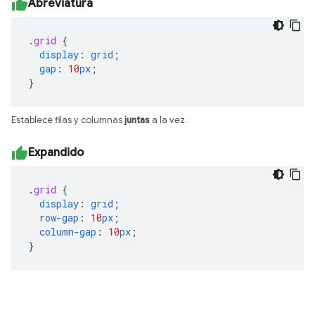
Abreviatura
.
grid
{
display
:
grid
;
gap
:
10
px
;
}
Establece filas y columnas
juntas
a la vez.
Expandido
.
grid
{
display
:
grid
;
row-gap
:
10
px
;
column-gap
:
10
px
;
}