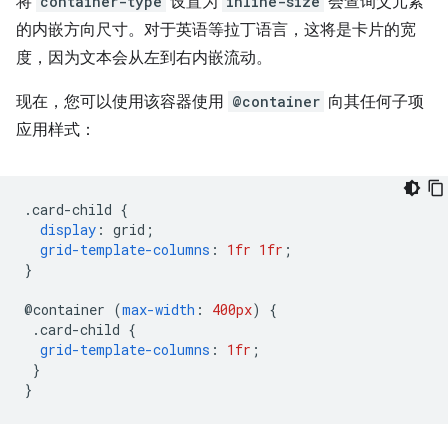
将
container-type
设置为
inline-size
会查询父元素
的内嵌方向尺寸。对于英语等拉丁语言，这将是卡片的宽
度，因为文本会从左到右内嵌流动。
现在，您可以使用该容器使用
@container
向其任何子项
应用样式：
.
card-child 
{
display
:
 grid
;
grid-template-columns
:
1fr
1fr
;
}
@
container 
(
max-width
:
400px
)
{
.
card-child 
{
grid-template-columns
:
1fr
;
}
}