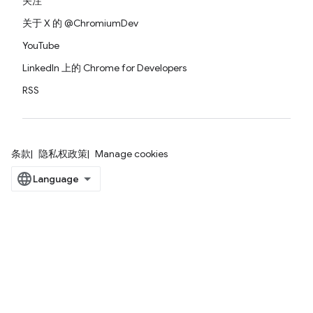
关注
关于 X 的 @ChromiumDev
YouTube
LinkedIn 上的 Chrome for Developers
RSS
条款
隐私权政策
Manage cookies