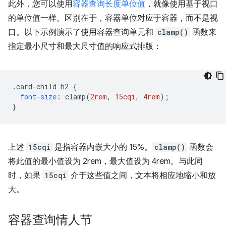
此外，您可以使用
容器查询长度单位值
，就像使用基于视口
的单位值一样。区别在于，容器单位对应于容器，而不是视
口。以下示例演示了使用容器查询单元和
clamp()
函数来
指定最小尺寸和最大尺寸值的响应式排版：
.
card-child h2 
{
font-size
:
 clamp
(
2rem
,
15cqi
,
4rem
);
}
上述
15cqi
是指容器内嵌大小的 15%。
clamp()
函数会
将此值的最小值设为 2rem，最大值设为 4rem。与此同
时，如果
15cqi
介于这些值之间，文本将相应地缩小和放
大。
容器查询情人节