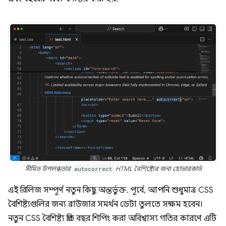
সীমিত উপলব্ধতার
autocorrect
HTML বৈশিষ্ট্যের জন্য হোভারকার্ড
এই রিলিজ সম্পূর্ণ নতুন কিছু অন্তর্ভুক্ত. পূর্বে, আপনি শুধুমাত্র CSS
বৈশিষ্ট্যগুলির জন্য ব্রাউজার সমর্থন ডেটা তুলতে সক্ষম হবেন।
নতুন CSS বৈশিষ্ট্য প্রতি বছর শিপিং করা অবিশ্বাস্য গতির কারণে এটি