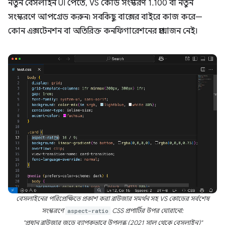
নতুন বেসলাইন UI পেতে, VS কোড সংস্করণ 1.100 বা নতুন
সংস্করণে আপগ্রেড করুন৷ সবকিছু বাক্সের বাইরে কাজ করে—
কোন এক্সটেনশন বা অতিরিক্ত কনফিগারেশনের প্রয়োজন নেই।
বেসলাইনের পরিপ্রেক্ষিতে প্রকাশ করা ব্রাউজার সমর্থন সহ VS কোডের সর্বশেষ
সংস্করণে
aspect-ratio
CSS প্রপার্টির উপর ঘোরানো:
"প্রধান ব্রাউজার জুড়ে ব্যাপকভাবে উপলব্ধ (2021 সাল থেকে বেসলাইন)"