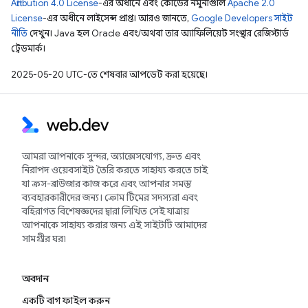
Attribution 4.0 License
-এর অধীনে এবং কোডের নমুনাগুলি
Apache 2.0
License
-এর অধীনে লাইসেন্স প্রাপ্ত। আরও জানতে,
Google Developers সাইট
নীতি
দেখুন। Java হল Oracle এবং/অথবা তার অ্যাফিলিয়েট সংস্থার রেজিস্টার্ড
ট্রেডমার্ক।
2025-05-20 UTC-তে শেষবার আপডেট করা হয়েছে।
আমরা আপনাকে সুন্দর, অ্যাক্সেসযোগ্য, দ্রুত এবং
নিরাপদ ওয়েবসাইট তৈরি করতে সাহায্য করতে চাই
যা ক্রস-ব্রাউজার কাজ করে এবং আপনার সমস্ত
ব্যবহারকারীদের জন্য। ক্রোম টিমের সদস্যরা এবং
বহিরাগত বিশেষজ্ঞদের দ্বারা লিখিত সেই যাত্রায়
আপনাকে সাহায্য করার জন্য এই সাইটটি আমাদের
সামগ্রীর ঘর৷
অবদান
একটি বাগ ফাইল করুন