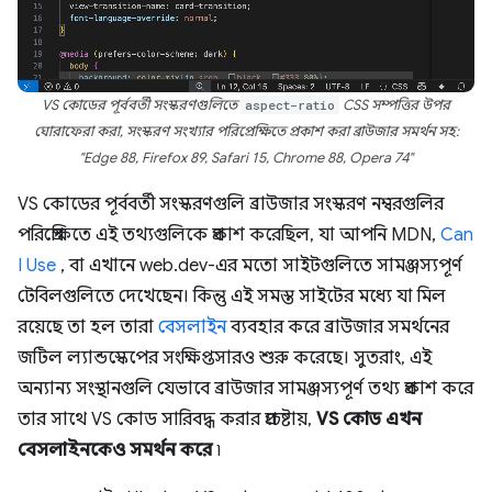
VS কোডের পূর্ববর্তী সংস্করণগুলিতে
aspect-ratio
CSS সম্পত্তির উপর
ঘোরাফেরা করা, সংস্করণ সংখ্যার পরিপ্রেক্ষিতে প্রকাশ করা ব্রাউজার সমর্থন সহ:
"Edge 88, Firefox 89, Safari 15, Chrome 88, Opera 74"
VS কোডের পূর্ববর্তী সংস্করণগুলি ব্রাউজার সংস্করণ নম্বরগুলির
পরিপ্রেক্ষিতে এই তথ্যগুলিকে প্রকাশ করেছিল, যা আপনি MDN,
Can
I Use
, বা এখানে web.dev-এর মতো সাইটগুলিতে সামঞ্জস্যপূর্ণ
টেবিলগুলিতে দেখেছেন। কিন্তু এই সমস্ত সাইটের মধ্যে যা মিল
রয়েছে তা হল তারা
বেসলাইন
ব্যবহার করে ব্রাউজার সমর্থনের
জটিল ল্যান্ডস্কেপের সংক্ষিপ্তসারও শুরু করেছে। সুতরাং, এই
অন্যান্য সংস্থানগুলি যেভাবে ব্রাউজার সামঞ্জস্যপূর্ণ তথ্য প্রকাশ করে
তার সাথে VS কোড সারিবদ্ধ করার প্রচেষ্টায়,
VS কোড এখন
বেসলাইনকেও সমর্থন করে
৷