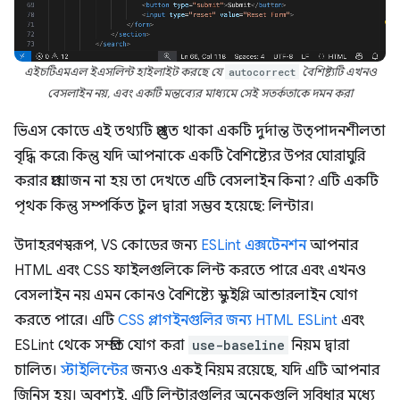
এইচটিএমএল ইএসলিন্ট হাইলাইট করছে যে
autocorrect
বৈশিষ্ট্যটি এখনও
বেসলাইন নয়, এবং একটি মন্তব্যের মাধ্যমে সেই সতর্কতাকে দমন করা
ভিএস কোডে এই তথ্যটি প্রস্তুত থাকা একটি দুর্দান্ত উত্পাদনশীলতা
বৃদ্ধি করে৷ কিন্তু যদি আপনাকে একটি বৈশিষ্ট্যের উপর ঘোরাঘুরি
করার প্রয়োজন না হয় তা দেখতে এটি বেসলাইন কিনা? এটি একটি
পৃথক কিন্তু সম্পর্কিত টুল দ্বারা সম্ভব হয়েছে: লিন্টার।
উদাহরণস্বরূপ, VS কোডের জন্য
ESLint এক্সটেনশন
আপনার
HTML এবং CSS ফাইলগুলিকে লিন্ট করতে পারে এবং এখনও
বেসলাইন নয় এমন কোনও বৈশিষ্ট্যে স্কুইগ্লি আন্ডারলাইন যোগ
করতে পারে। এটি
CSS প্লাগইনগুলির জন্য
HTML ESLint
এবং
ESLint থেকে সম্প্রতি যোগ করা
use-baseline
নিয়ম দ্বারা
চালিত।
স্টাইলিন্টের
জন্যও একই নিয়ম রয়েছে, যদি এটি আপনার
জিনিস হয়। অবশ্যই, এটি লিন্টারগুলির অনেকগুলি সুবিধার মধ্যে