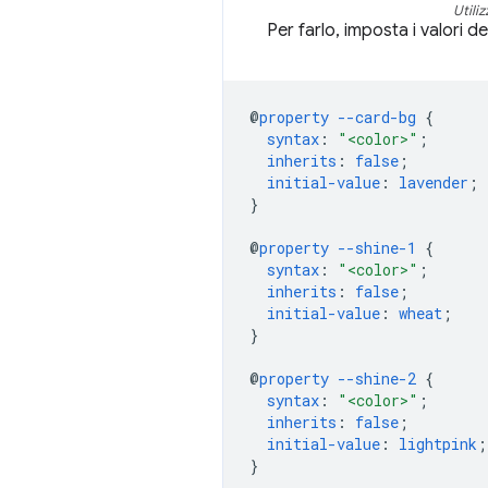
Utili
Per farlo, imposta i valori d
@
property
--card-bg
{
syntax
:
"<color>"
;
inherits
:
false
;
initial-value
:
lavender
;
}
@
property
--shine-1
{
syntax
:
"<color>"
;
inherits
:
false
;
initial-value
:
wheat
;
}
@
property
--shine-2
{
syntax
:
"<color>"
;
inherits
:
false
;
initial-value
:
lightpink
;
}