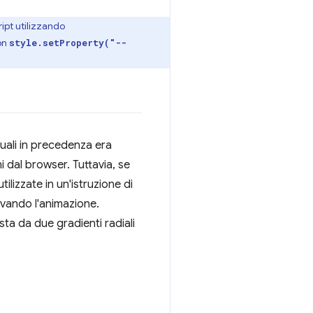
ript utilizzando
con
style.setProperty("--
quali in precedenza era
 dal browser. Tuttavia, se
ilizzate in un'istruzione di
tivando l'animazione.
a da due gradienti radiali