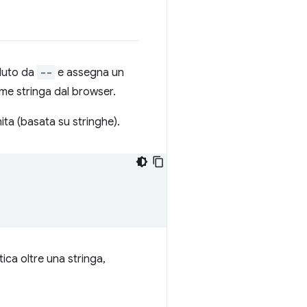
eduto da
--
e assegna un
ome stringa dal browser.
ta (basata su stringhe).
ica oltre una stringa,