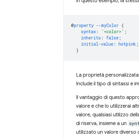
In questo esempio, la stessa
@
property
--myColor
{
syntax
:
'<color>'
;
inherits
:
false
;
initial-value
:
hotpink
;
}
La proprietà personalizzata 
Include il tipo di sintassi e 
Il vantaggio di questo app
valore e che lo utilizzerai 
valore, qualsiasi utilizzo de
di riserva, insieme a un
syn
utilizzato un valore diverso d