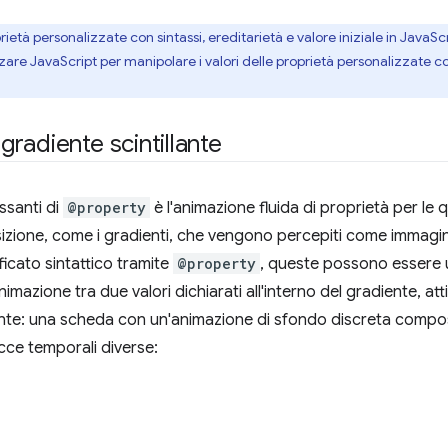
età personalizzate con sintassi, ereditarietà e valore iniziale in JavaSc
izzare JavaScript per manipolare i valori delle proprietà personalizzate 
radiente scintillante
ssanti di
@property
è l'animazione fluida di proprietà per le 
sizione, come i gradienti, che vengono percepiti come immagini
ificato sintattico tramite
@property
, queste possono essere ut
imazione tra due valori dichiarati all'interno del gradiente, at
te: una scheda con un'animazione di sfondo discreta compost
cce temporali diverse: