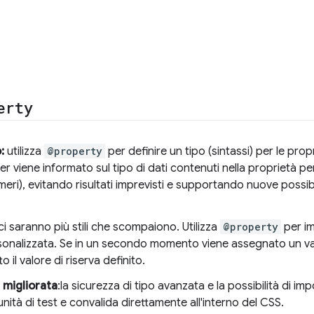
erty
:
utilizza
@property
per definire un tipo (sintassi) per le prop
r viene informato sul tipo di dati contenuti nella proprietà p
meri), evitando risultati imprevisti e supportando nuove possib
i saranno più stili che scompaiono. Utilizza
@property
per im
sonalizzata. Se in un secondo momento viene assegnato un val
o il valore di riserva definito.
 migliorata
:la sicurezza di tipo avanzata e la possibilità di impo
tà di test e convalida direttamente all'interno del CSS.