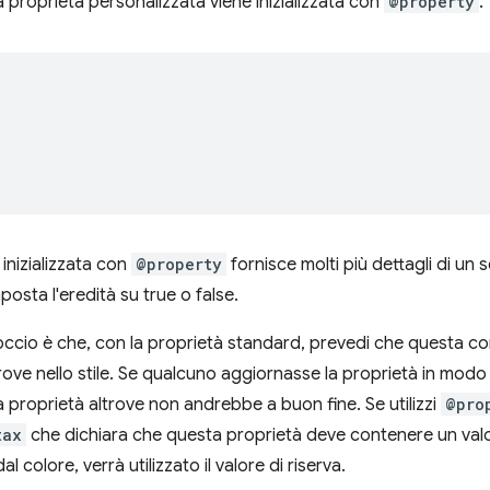
 proprietà personalizzata viene inizializzata con
@property
.
inizializzata con
@property
fornisce molti più dettagli di un
imposta l'eredità su true o false.
roccio è che, con la proprietà standard, prevedi che questa 
altrove nello stile. Se qualcuno aggiornasse la proprietà in m
lla proprietà altrove non andrebbe a buon fine. Se utilizzi
@pro
tax
che dichiara che questa proprietà deve contenere un valor
al colore, verrà utilizzato il valore di riserva.