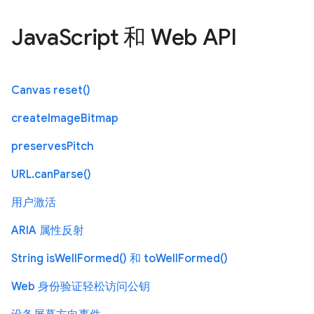
JavaScript 和 Web API
Canvas reset()
createImageBitmap
preservesPitch
URL.canParse()
用户激活
ARIA 属性反射
String isWellFormed() 和 toWellFormed()
Web 身份验证轻松访问公钥