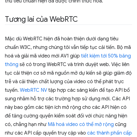
thủ tiêu chuẩn hiện đã được chính thức hoá.
Tương lai của Web
RTC
Mặc dù WebRTC hiện đã hoàn thiện dưới dạng tiêu
chuẩn W3C, nhưng chúng tôi vẫn tiếp tục cải tiến. Bộ mã
hoá và giải mã video mới AV1 giúp
tiết kiệm tới 50% băng
thông
sẽ có trong WebRTC và trình duyệt web. Việc liên
tục cải thiện cơ sở mã nguồn mở dự kiến sẽ giúp giảm độ
trễ và cải thiện chất lượng của video có thể phát trực
tuyến.
WebRTC NV
tập hợp các sáng kiến để tạo API bổ
sung nhằm hỗ trợ các trường hợp sử dụng mới. Các API
này bao gồm các tiện ích mở rộng cho các API hiện có
để tăng cường quyền kiểm soát đối với chức năng hiện
có, chẳng hạn như
Mã hoá video có thể mở rộng
cũng
như các API cấp quyền truy cập vào
các thành phần cấp