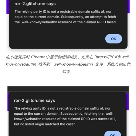
在创建凭据时 Chrome 中显示的错误消息。如果在 `https://{RP ID}/.well-
known/webauthn` 找不到 `.well-known/webauthn` 文件，系统会抛出此
错误。