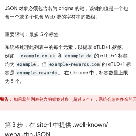
JSON 对象必须包含名为 origins 的键，该键的值是一个包
含一个或多个包含 Web 源的字符串的数组。
重要限制：最多 5 个标签
系统将处理此列表中的每个元素，以提取 eTLD+1
标签
。
例如，
example.co.uk
和
example.de
的 eTLD+1 标签
均为
example
。但
example-rewards.com
的 eTLD+1 标
签是
example-rewards
。 在 Chrome 中，标签数量上限
为 5 个。
警告
：
如果您的列表包含的标签过多（超过 5 个），系统会忽略多余的
。
第 3 步：在 site-1 中提供
.
well-known
/
webauthn JSON