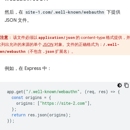
然后，在
site-1.com/.well-known/webauthn
下提供
JSON 文件。
注意
：
该文件必须以
的 content-type 格式提供，
application/json
含列出允许的来源的单个
JSON
对象。文件的正确格式为：
/.well-
（不包含
扩展名）。
wn/webauthn
.json
例如，在 Express 中：
app
.
get
(
"/.well-known/webauthn"
,
(
req
,
res
)
=
>
{
const
origins
=
{
origins
:
[
"https://site-2.com"
],
};
return
res
.
json
(
origins
);
});