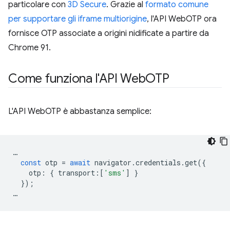
particolare con
3D Secure
. Grazie al
formato comune
per supportare gli iframe multiorigine
, l'API WebOTP ora
fornisce OTP associate a origini nidificate a partire da
Chrome 91.
Come funziona l'API Web
OTP
L'API WebOTP è abbastanza semplice:
…
const
otp
=
await
navigator
.
credentials
.
get
({
otp
:
{
transport
:
[
'sms'
]
}
});
…