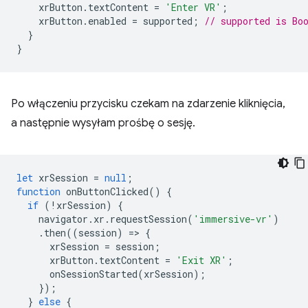
xrButton
.
textContent
=
'Enter VR'
;
xrButton
.
enabled
=
supported
;
// supported is Bo
}
}
Po włączeniu przycisku czekam na zdarzenie kliknięcia,
a następnie wysyłam prośbę o sesję.
let
xrSession
=
null
;
function
onButtonClicked
()
{
if
(
!
xrSession
)
{
navigator
.
xr
.
requestSession
(
'immersive-vr'
)
.
then
((
session
)
=
>
{
xrSession
=
session
;
xrButton
.
textContent
=
'Exit XR'
;
onSessionStarted
(
xrSession
);
});
}
else
{