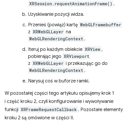
XRSession.requestAnimationFrame()
.
Uzyskiwanie pozycji widza.
Przenieś (powiąż) kartę
WebGLFramebuffer
z
XRWebGLLayer
na
WebGLRenderingContext
.
Iteruj po każdym obiekcie
XRView
,
pobierając jego
XRViewport
z
XRWebGLLayer
i przekazując go do
WebGLRenderingContext
.
Narysuj coś w buforze ramki.
W pozostałej części tego artykułu opisujemy krok 1
i część kroku 2, czyli konfigurowanie i wywoływanie
funkcji
XRFrameRequestCallback
. Pozostałe elementy
kroku 2 są omówione w części II.