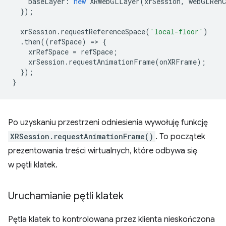
baseLayer
:
new
XRWebGLLayer
(
xrSession
,
webGLRenC
});
xrSession
.
requestReferenceSpace
(
'local-floor'
)
.
then
((
refSpace
)
=
>
{
xrRefSpace
=
refSpace
;
xrSession
.
requestAnimationFrame
(
onXRFrame
);
});
}
Po uzyskaniu przestrzeni odniesienia wywołuję funkcję
XRSession.requestAnimationFrame()
. To początek
prezentowania treści wirtualnych, które odbywa się
w pętli klatek.
Uruchamianie pętli klatek
Pętla klatek to kontrolowana przez klienta nieskończona