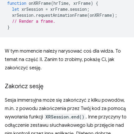
function
onXRFrame
(
hrTime
,
xrFrame
)
{
let
xrSession
=
xrFrame
.
session
;
xrSession
.
requestAnimationFrame
(
onXRFrame
);
// Render a frame.
}
W tym momencie należy narysować coś dla widza. To
temat na część II. Zanim to zrobimy, pokażę Ci, jak
zakończyć sesję.
Zakończ sesję
Sesja immersyjna może się zakończyć z kilku powodów,
m.in. z powodu zakończenia przez Twój kod za pomocą
wywołania funkcji
XRSession.end()
. Inne przyczyny to
odłączenie zestawu słuchawkowego lub przejęcie nad
nim kontroli przez inną aplikację. Dlatego dobrze