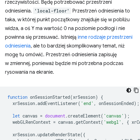
rzeczywistości. Będę potrzebować przestrzeni
odniesienia.
'local-floor'
Przestrzeń odniesienia to
taka, w której punkt początkowy znajduje się w pobliżu
widza, a oś Y ma wartość 0 na poziomie podłogi i nie
powinna się przesuwać. Istnieją
inne rodzaje przestrzeni
odniesienia
, ale to bardziej skomplikowany temat, niż
mogę tu omówić. Przestrzeń odniesienia zapisuję
w zmiennej, ponieważ będzie mi potrzebna podczas
rysowania na ekranie.
function
onSessionStarted
(
xrSession
)
{
xrSession
.
addEventListener
(
'end'
,
onSessionEnded
);
let
canvas
=
document
.
createElement
(
'canvas'
);
webGLRenContext
=
canvas
.
getContext
(
'webgl'
,
{
xrC
xrSession
.
updateRenderState
({