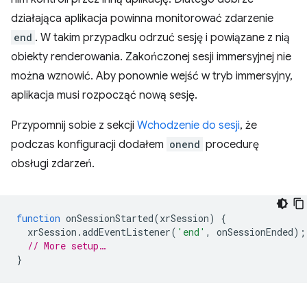
działająca aplikacja powinna monitorować zdarzenie
end
. W takim przypadku odrzuć sesję i powiązane z nią
obiekty renderowania. Zakończonej sesji immersyjnej nie
można wznowić. Aby ponownie wejść w tryb immersyjny,
aplikacja musi rozpocząć nową sesję.
Przypomnij sobie z sekcji
Wchodzenie do sesji
, że
podczas konfiguracji dodałem
onend
procedurę
obsługi zdarzeń.
function
onSessionStarted
(
xrSession
)
{
xrSession
.
addEventListener
(
'end'
,
onSessionEnded
);
// More setup…
}