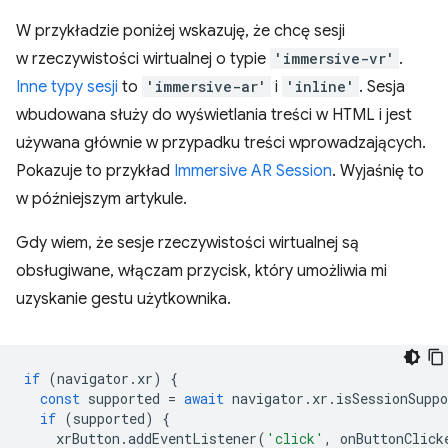
W przykładzie poniżej wskazuję, że chcę sesji
w rzeczywistości wirtualnej o typie
'immersive-vr'
.
Inne typy sesji
to
'immersive-ar'
i
'inline'
. Sesja
wbudowana służy do wyświetlania treści w HTML i jest
używana głównie w przypadku treści wprowadzających.
Pokazuje to przykład
Immersive AR Session
. Wyjaśnię to
w późniejszym artykule.
Gdy wiem, że sesje rzeczywistości wirtualnej są
obsługiwane, włączam przycisk, który umożliwia mi
uzyskanie gestu użytkownika.
if
(
navigator
.
xr
)
{
const
supported
=
await
navigator
.
xr
.
isSessionSuppo
if
(
supported
)
{
xrButton
.
addEventListener
(
'click'
,
onButtonClick