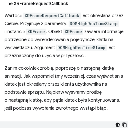
The XRFrame
Request
Callback
Wartość
XRFrameRequestCallback
jest określana przez
Ciebie. Przyjmuje 2 parametry:
DOMHighResTimeStamp
i instancję
XRFrame
. Obiekt
XRFrame
zawiera informacje
potrzebne do wyrenderowania pojedynczej klatki na
wyświetlaczu. Argument
DOMHighResTimeStamp
jest
przeznaczony do użycia w przyszłości.
Zanim cokolwiek zrobię, poproszę o następną klatkę
animacji. Jak wspomnieliśmy wcześniej, czas wyświetlania
klatek jest określany przez klienta użytkownika na
podstawie sprzętu. Najpierw wysyłamy prośbę
o następną klatkę, aby pętla klatek była kontynuowana,
jeśli podczas wywołania zwrotnego wystąpi błąd.