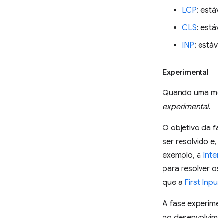
LCP
: está
CLS
: está
INP
: estáv
Experimental
Quando uma mét
experimental
.
O objetivo da f
ser resolvido e
exemplo, a
Inte
para resolver 
que a
First Inpu
A fase experime
no desenvolvim