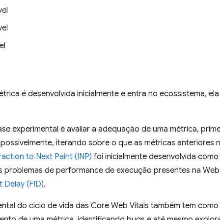
vel
vel
el
rica é desenvolvida inicialmente e entra no ecossistema, el
ase experimental é avaliar a adequação de uma métrica, prim
, possivelmente, iterando sobre o que as métricas anteriores
raction to Next Paint (INP)
foi inicialmente desenvolvida como
os problemas de performance de execução presentes na Web
t Delay (FID)
.
ntal do ciclo de vida das Core Web Vitals também tem como o
ento de uma métrica, identificando bugs e até mesmo explo