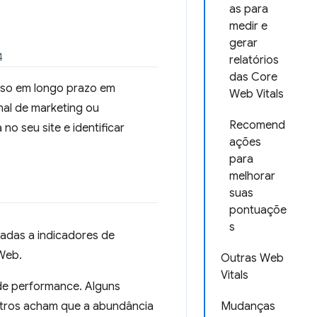
as para
medir e
gerar
4
relatórios
das Core
esso em longo prazo em
Web Vitals
nal de marketing ou
Recomend
o seu site e identificar
ações
para
melhorar
suas
pontuaçõe
s
nadas a indicadores de
 Web.
Outras Web
Vitals
 de performance. Alguns
utros acham que a abundância
Mudanças