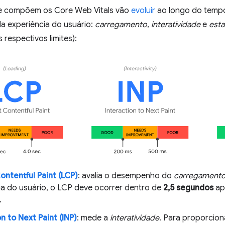
ue compõem os Core Web Vitals vão
evoluir
ao longo do tempo
a experiência do usuário:
carregamento
,
interatividade
e
esta
 respectivos limites):
ontentful Paint (LCP)
: avalia o desempenho do
carregament
ia do usuário, o LCP deve ocorrer dentro de
2,5 segundos
ap
.
n to Next Paint (INP)
: mede a
interatividade
. Para proporcio