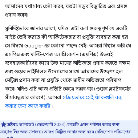
আমাদের যথাসাধ্য চেষ্টা করব, যতটা সম্ভব বিস্তারিত এবং প্রসঙ্গ
প্রদান করব।
সুনির্দিষ্টভাবে জানার আগে, যদিও, এটা বলা গুরুত্বপূর্ণ যে একটি
সাইট তৈরি করতে কী আর্কিটেকচার বা প্রযুক্তি ব্যবহার করা হয়
সে বিষয়ে Google-এর কোনো পছন্দ নেই। আমরা বিশ্বাস করি যে
এসপিএ এবং মাল্টি-পেজ অ্যাপ্লিকেশন (এমপিএ) উভয়ই
ব্যবহারকারীদের কাছে উচ্চ মানের অভিজ্ঞতা প্রদান করতে সক্ষম
এবং ওয়েব ভাইটালস উদ্যোগের সাথে আমাদের উদ্দেশ্য হল
মেট্রিক্স প্রদান করা যা প্রযুক্তি থেকে স্বাধীন অভিজ্ঞতা পরিমাপ
করে। যদিও এটি আজ প্রতিটি ক্ষেত্রে সম্ভব নয় (ওয়েব প্ল্যাটফর্মের
সীমাবদ্ধতার কারণে), আমরা
সক্রিয়ভাবে সেই ফাঁকগুলি বন্ধ
করার জন্য কাজ করছি
৷
দ্রষ্টব্য:
আপডেট (ফেব্রুয়ারি 2023): কাজটি এখন পরীক্ষা করার জন্য
সাইটগুলির জন্য উপলব্ধ৷ আরও বিস্তারিত জানার জন্য
নরম নেভিগেশন পরিমাপের