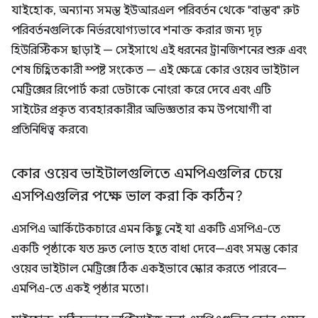
যাইহোক, অন্যান্য সমস্ত ইউআরএল পরিবর্তন থেকে "বাস্তব" রুট
পরিবর্তনগুলিকে নির্ভরযোগ্যভাবে শনাক্ত করার জন্য দৃঢ়
হিউরিস্টিকস ছাড়াই — সেইসাথে এই ধরনের ট্রানজিশনের শুরু এবং
শেষ চিহ্নিতকারী স্পষ্ট সংকেত — এই ক্ষেত্রে কোর ওয়েব ভাইটাল
মেট্রিক্সের রিপোর্ট করা ডেটাকে নোংরা করে দেবে এবং এটি
সাইটের প্রকৃত ব্যবহারকারীর অভিজ্ঞতার কম উপযোগী বা
প্রতিনিধিত্ব করবে৷
কোর ওয়েব ভাইটালগুলিতে এমপিএগুলির চেয়ে
এসপিএগুলির পক্ষে ভাল করা কি কঠিন?
এসপিএ আর্কিটেকচারে এমন কিছু নেই যা একটি এসপিএ-তে
একটি পৃষ্ঠাকে যত দ্রুত লোড হতে বাধা দেবে—এবং সমস্ত কোর
ওয়েব ভাইটাল মেট্রিক্সে ঠিক একইভাবে স্কোর করতে পারবে—
এমপিএ-তে একই পৃষ্ঠার মতো।