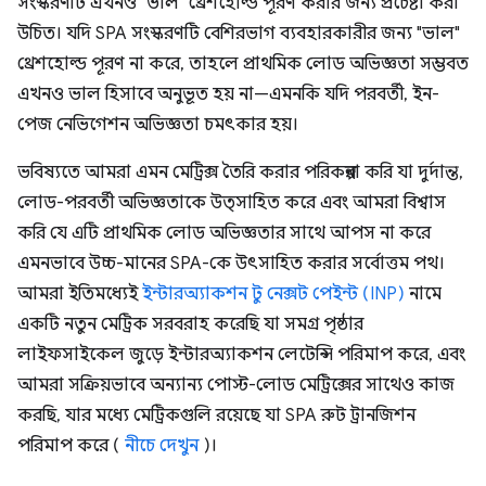
সংস্করণটি এখনও "ভাল" থ্রেশহোল্ড পূরণ করার জন্য প্রচেষ্টা করা
উচিত। যদি SPA সংস্করণটি বেশিরভাগ ব্যবহারকারীর জন্য "ভাল"
থ্রেশহোল্ড পূরণ না করে, তাহলে প্রাথমিক লোড অভিজ্ঞতা সম্ভবত
এখনও ভাল হিসাবে অনুভূত হয় না—এমনকি যদি পরবর্তী, ইন-
পেজ নেভিগেশন অভিজ্ঞতা চমৎকার হয়।
ভবিষ্যতে আমরা এমন মেট্রিক্স তৈরি করার পরিকল্পনা করি যা দুর্দান্ত,
লোড-পরবর্তী অভিজ্ঞতাকে উত্সাহিত করে এবং আমরা বিশ্বাস
করি যে এটি প্রাথমিক লোড অভিজ্ঞতার সাথে আপস না করে
এমনভাবে উচ্চ-মানের SPA-কে উৎসাহিত করার সর্বোত্তম পথ।
আমরা ইতিমধ্যেই
ইন্টারঅ্যাকশন টু নেক্সট পেইন্ট (INP)
নামে
একটি নতুন মেট্রিক সরবরাহ করেছি যা সমগ্র পৃষ্ঠার
লাইফসাইকেল জুড়ে ইন্টারঅ্যাকশন লেটেন্সি পরিমাপ করে, এবং
আমরা সক্রিয়ভাবে অন্যান্য পোস্ট-লোড মেট্রিক্সের সাথেও কাজ
করছি, যার মধ্যে মেট্রিকগুলি রয়েছে যা SPA রুট ট্রানজিশন
পরিমাপ করে (
নীচে দেখুন
)।