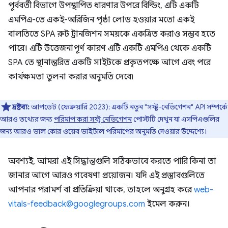
পূর্ববর্তী বিভাগে উপস্থাপিত ধারণার উপরে বিল্ডিং, এটি একটি
এমপিএ-তে একই-অরিজিন পৃষ্ঠা লোড হওয়ার মতো একই
বালতিতে SPA রুট ট্রানজিশন সময়কে একত্রিত করাও সম্ভব হতে
পারে। এটি উত্তেজনাপূর্ণ কারণ এটি একটি এমপিএ থেকে একটি
SPA তে স্থানান্তরিত একটি সাইটকে প্রকৃতপক্ষে আগে এবং পরে
কার্যক্ষমতা তুলনা করার অনুমতি দেবে৷
দ্রষ্টব্য:
আপডেট (ফেব্রুয়ারি 2023): একটি নতুন "সফ্ট-নেভিগেশন" API সম্পর্কে
আরও তথ্যের জন্য
পরিমাপ করা সফ্ট নেভিগেশন
পোস্টটি দেখুন যা এসপিএগুলির
জন্য আরও ভাল কোর ওয়েব ভাইটাল পরিমাপের অনুমতি দেওয়ার উদ্দেশ্যে।
অবশ্যই, আমরা এই সিদ্ধান্তগুলি সঠিকভাবে করতে পারি কিনা তা
জানার আগে আরও গবেষণা প্রয়োজন। যদি এই প্রস্তাবগুলিতে
আপনার পরামর্শ বা প্রতিক্রিয়া থাকে, তাহলে অনুগ্রহ করে
web-
vitals-feedback@googlegroups.com
ইমেল করুন।