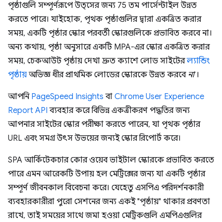
পৃষ্ঠাগুলি সম্পূর্ণরূপে উত্সের জন্য 75 তম পার্সেন্টাইল উন্নত
করতে পারে। যাইহোক, পৃথক পৃষ্ঠাগুলির দ্বারা একত্রিত করার
সময়, একটি পৃষ্ঠার স্কোর পরবর্তী স্কোরগুলিকে প্রভাবিত করবে না।
অন্য কথায়, পৃষ্ঠা অনুসারে একটি MPA-এর স্কোর একত্রিত করার
সময়, চেকআউট পৃষ্ঠায় দেখা দ্রুত ক্যাশে লোড সাইটের
ল্যান্ডিং
পৃষ্ঠায়
অভিজ্ঞ ধীর প্রাথমিক লোডের স্কোরকে উন্নত করবে
না
।
আপনি
PageSpeed ​​Insights
বা
Chrome User Experience
Report API
ব্যবহার করে বিভিন্ন একত্রীকরণ পদ্ধতির জন্য
আপনার সাইটের স্কোর পরীক্ষা করতে পারেন, যা পৃথক পৃষ্ঠার
URL এবং সমগ্র উৎস উভয়ের জন্যই স্কোর রিপোর্ট করে।
SPA আর্কিটেকচার কোর ওয়েব ভাইটাল স্কোরকে প্রভাবিত করতে
পারে এমন আরেকটি উপায় হল মেট্রিক্সের জন্য যা একটি পৃষ্ঠার
সম্পূর্ণ জীবনকাল বিবেচনা করে। যেহেতু এসপিএ পরিদর্শনকারী
ব্যবহারকারীরা পুরো সেশনের জন্য একই "পৃষ্ঠায়" থাকার প্রবণতা
রাখে, তাই সময়ের সাথে জমা হওয়া মেট্রিকগুলি এমপিএগুলির