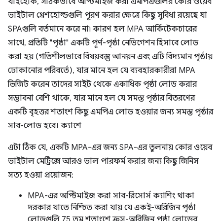
যাইহোক, সঠিকভাবে অপ্টিমাইজ করা এমপিএগুলির কোর ওয়েব
ভাইটাল থ্রেশহোল্ডগুলি পূরণ করার ক্ষেত্রে কিছু সুবিধা রয়েছে যা
SPAগুলি বর্তমানে করে না৷ কারণ হল MPA আর্কিটেকচারের
সাথে, প্রতিটি "পৃষ্ঠা" একটি পূর্ণ-পৃষ্ঠা নেভিগেশন হিসাবে লোড
করা হয় (গতিশীলভাবে বিষয়বস্তু আনয়ন এবং এটি বিদ্যমান পৃষ্ঠায়
ঢোকানোর পরিবর্তে), যার মানে হল যে ব্যবহারকারীরা MPA
ভিজিট করেন তাদের সাইট থেকে একাধিক পৃষ্ঠা লোড করার
সম্ভাবনা বেশি থাকে, যার মানে হল যে সমস্ত পৃষ্ঠার বিতরণের
একটি বৃহত্তর শতাংশ কিছু এমপিএ লোড হওয়ার জন্য সমস্ত পৃষ্ঠার
সাব-লোড হবে। ক্যাশে
এটা ঠিক যে, একটি MPA-এর জন্য SPA-এর তুলনায় কোর ওয়েব
ভাইটাল মেট্রিক্সে আরও ভাল পারফর্ম করার জন্য কিছু জিনিস
সত্য হওয়া প্রয়োজন:
MPA-এর অপ্টিমাইজ করা সাব-রিসোর্স ক্যাশিং থাকা
দরকার যাতে নিশ্চিত করা যায় যে একই-অরিজিন পৃষ্ঠা
লোডগুলি 75 তম শতাংশে ক্রস-অরিজিন পৃষ্ঠা লোডের