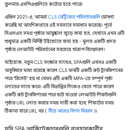
তুলনায় এসপিএগুলিতে কঠোর হতে পারে৷
এপ্রিল 2021-এ, আমরা
CLS মেট্রিকের পরিবর্তনগুলি
ঘোষণা
করেছি যা আংশিকভাবে এই সমস্যার সমাধান করেছে। পূর্বে
সিএলএস সমগ্র পৃষ্ঠার আয়ুষ্কাল জুড়ে জমা হত, যেখানে এখন এটি
শুধুমাত্র একটি নির্দিষ্ট উইন্ডোতে জমা হয় - মূলত একটি প্রদত্ত
পৃষ্ঠায় লেআউট পরিবর্তনের সবচেয়ে খারাপ বিস্ফোরণ।
যাইহোক, নতুন CLS সংজ্ঞার সাথেও, SPAগুলি এখনও একটি
অসুবিধার মধ্যে রয়েছে কারণ CLS মানটি একটি রুট ট্রানজিশনের
পরে "রিসেট" হয় না যেমন এটি একটি MPA-তে সম্পূর্ণ পৃষ্ঠা
লোডের সাথে করে। এটি বিভ্রান্তির দিকেও যেতে পারে কারণ
একটি রুট ট্রানজিশনের পরে ঘটে যাওয়া লেআউট শিফটগুলি
পৃষ্ঠার URL লোড করার সময় দায়ী করা হবে, শিফটের সময়
ঠিকানা বারে URL নয় (
নীচে আরও বিশদ বিবরণ
)৷
যদি SPA আর্কিটেকচারগুলি ব্যবহারকারীর