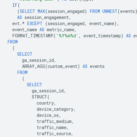
IF
(
(
SELECT
MAX
(
session_engaged
)
FROM
UNNEST
(
events
AS
session_engagement
,
evt
.
*
EXCEPT
(
session_engaged
,
event_name
),
event_name
AS
metric_name
,
FORMAT_TIMESTAMP
(
'%Y%m%d'
,
event_timestamp
)
AS
e
FROM
(
SELECT
ga_session_id
,
ARRAY_AGG
(
custom_event
)
AS
events
FROM
(
SELECT
ga_session_id
,
STRUCT
(
country
,
device_category
,
device_os
,
traffic_medium
,
traffic_name
,
traffic_source
,