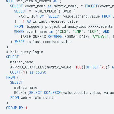
WITH
web_vitals_events
AS
(
SELECT
event_name
as
metric_name
,
*
EXCEPT
(
event_
SELECT
*
,
ROW_NUMBER
()
OVER
(
PARTITION
BY
(
SELECT
value
.
string_value
FROM
)
=
1
AS
is_last_received_value
FROM
`
bigquery_project_id
.
analytics_XXXXX
.
events
WHERE
event_name
in
(
'CLS'
,
'INP'
,
'LCP'
)
AND
_TABLE_SUFFIX
BETWEEN
FORMAT_DATE
(
'%Y%m%d'
,
)
WHERE
is_last_received_value
)
#
Main
query
logic
SELECT
metric_name
,
APPROX_QUANTILES
(
metric_value
,
100
)[
OFFSET
(
75
)]
A
COUNT
(
1
)
as
count
FROM
(
SELECT
metric_name
,
ROUND
((
SELECT
COALESCE
(
value
.
double_value
,
value
FROM
web_vitals_events
)
GROUP
BY
1