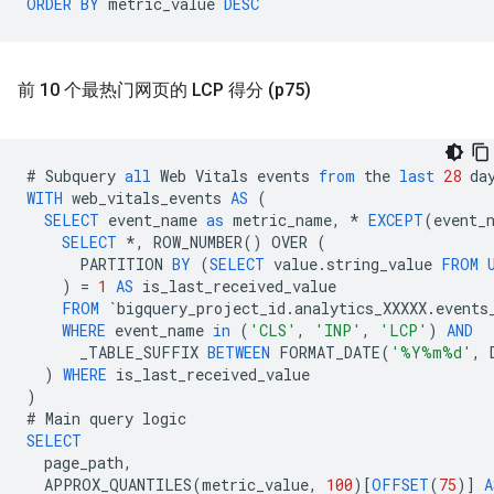
ORDER
BY
metric_value
DESC
前 10 个最热门网页的 LCP 得分 (p75)
#
Subquery
all
Web
Vitals
events
from
the
last
28
da
WITH
web_vitals_events
AS
(
SELECT
event_name
as
metric_name
,
*
EXCEPT
(
event_
SELECT
*
,
ROW_NUMBER
()
OVER
(
PARTITION
BY
(
SELECT
value
.
string_value
FROM
)
=
1
AS
is_last_received_value
FROM
`
bigquery_project_id
.
analytics_XXXXX
.
events
WHERE
event_name
in
(
'CLS'
,
'INP'
,
'LCP'
)
AND
_TABLE_SUFFIX
BETWEEN
FORMAT_DATE
(
'%Y%m%d'
,
)
WHERE
is_last_received_value
)
#
Main
query
logic
SELECT
page_path
,
APPROX_QUANTILES
(
metric_value
,
100
)[
OFFSET
(
75
)]
A