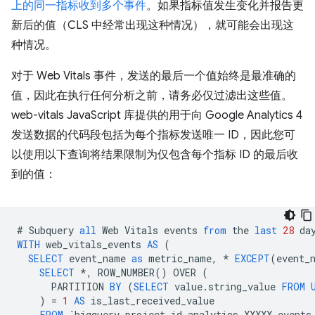
上的同一指标收到多个事件
。如果指标值发生变化并报告更
新后的值（CLS 中经常出现这种情况），就可能会出现这
种情况。
对于 Web Vitals 事件，发送的最后一个值始终是最准确的
值，因此在执行任何分析之前，请务必仅过滤出这些值。
web-vitals JavaScript 库提供的用于向 Google Analytics 4
发送数据的代码段包括为每个指标发送唯一 ID，因此您可
以使用以下查询将结果限制为仅包含每个指标 ID 的最后收
到的值：
#
Subquery
all
Web
Vitals
events
from
the
last
28
da
WITH
web_vitals_events
AS
(
SELECT
event_name
as
metric_name
,
*
EXCEPT
(
event_
SELECT
*
,
ROW_NUMBER
()
OVER
(
PARTITION
BY
(
SELECT
value
.
string_value
FROM
)
=
1
AS
is_last_received_value
FROM
`
bigquery_project_id
.
analytics_XXXXX
.
events