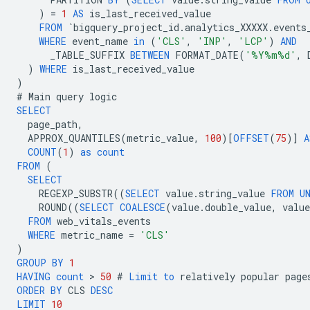
)
=
1
AS
is_last_received_value
FROM
`
bigquery_project_id
.
analytics_XXXXX
.
events
WHERE
event_name
in
(
'CLS'
,
'INP'
,
'LCP'
)
AND
_TABLE_SUFFIX
BETWEEN
FORMAT_DATE
(
'%Y%m%d'
,
)
WHERE
is_last_received_value
)
#
Main
query
logic
SELECT
page_path
,
APPROX_QUANTILES
(
metric_value
,
100
)[
OFFSET
(
75
)]
A
COUNT
(
1
)
as
count
FROM
(
SELECT
REGEXP_SUBSTR
((
SELECT
value
.
string_value
FROM
U
ROUND
((
SELECT
COALESCE
(
value
.
double_value
,
value
FROM
web_vitals_events
WHERE
metric_name
=
'CLS'
)
GROUP
BY
1
HAVING
count
 > 
50
#
Limit
to
relatively
popular
page
ORDER
BY
CLS
DESC
LIMIT
10