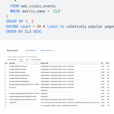
*
FROM
web_vitals_events
WHERE
metric_name
=
'CLS'
)
GROUP
BY
1
,
2
HAVING
count
 > 
50
#
Limit
to
relatively
popular
page
ORDER
BY
CLS
DESC