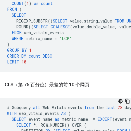
COUNT
(
1
)
as
count
FROM
(
SELECT
REGEXP_SUBSTR
((
SELECT
value
.
string_value
FROM
U
ROUND
((
SELECT
COALESCE
(
value
.
double_value
,
value
FROM
web_vitals_events
WHERE
metric_name
=
'LCP'
)
GROUP
BY
1
ORDER
BY
count
DESC
LIMIT
10
CLS（第 75 百分位）最差的前 10 个网页
#
Subquery
all
Web
Vitals
events
from
the
last
28
da
WITH
web_vitals_events
AS
(
SELECT
event_name
as
metric_name
,
*
EXCEPT
(
event_
SELECT
*
,
ROW_NUMBER
()
OVER
(
PARTITION
BY
(
SELECT
value
.
string_value
FROM