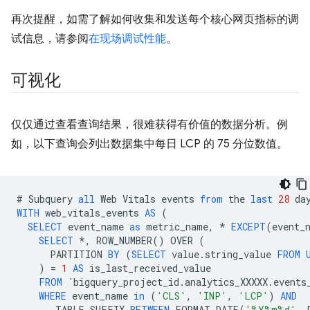
再次提醒，如需了解如何收集和发送每个核心网页指标的调
试信息，请参阅
在现场调试性能
。
可视化
仅仅通过查看查询结果，很难获得有价值的数据分析。例
如，以下查询会列出数据集中每日 LCP 的 75 分位数值。
#
Subquery
all
Web
Vitals
events
from
the
last
28
da
WITH
web_vitals_events
AS
(
SELECT
event_name
as
metric_name
,
*
EXCEPT
(
event_
SELECT
*
,
ROW_NUMBER
()
OVER
(
PARTITION
BY
(
SELECT
value
.
string_value
FROM
)
=
1
AS
is_last_received_value
FROM
`
bigquery_project_id
.
analytics_XXXXX
.
events
WHERE
event_name
in
(
'CLS'
,
'INP'
,
'LCP'
)
AND
_TABLE_SUFFIX
BETWEEN
FORMAT_DATE
(
'%Y%m%d'
,