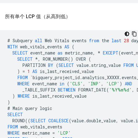
所有单个 LCP 值（从高到低）
#
Subquery
all
Web
Vitals
events
from
the
last
28
da
WITH
web_vitals_events
AS
(
SELECT
event_name
as
metric_name
,
*
EXCEPT
(
event_
SELECT
*
,
ROW_NUMBER
()
OVER
(
PARTITION
BY
(
SELECT
value
.
string_value
FROM
)
=
1
AS
is_last_received_value
FROM
`
bigquery_project_id
.
analytics_XXXXX
.
events
WHERE
event_name
in
(
'CLS'
,
'INP'
,
'LCP'
)
AND
_TABLE_SUFFIX
BETWEEN
FORMAT_DATE
(
'%Y%m%d'
,
)
WHERE
is_last_received_value
)
#
Main
query
logic
SELECT
ROUND
((
SELECT
COALESCE
(
value
.
double_value
,
value
.
i
FROM
web_vitals_events
WHERE
metric_name
=
'LCP'