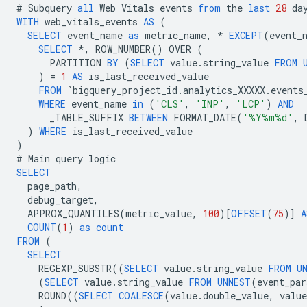
#
Subquery
all
Web
Vitals
events
from
the
last
28
da
WITH
web_vitals_events
AS
(
SELECT
event_name
as
metric_name
,
*
EXCEPT
(
event_
SELECT
*
,
ROW_NUMBER
()
OVER
(
PARTITION
BY
(
SELECT
value
.
string_value
FROM
)
=
1
AS
is_last_received_value
FROM
`
bigquery_project_id
.
analytics_XXXXX
.
events
WHERE
event_name
in
(
'CLS'
,
'INP'
,
'LCP'
)
AND
_TABLE_SUFFIX
BETWEEN
FORMAT_DATE
(
'%Y%m%d'
,
)
WHERE
is_last_received_value
)
#
Main
query
logic
SELECT
page_path
,
debug_target
,
APPROX_QUANTILES
(
metric_value
,
100
)[
OFFSET
(
75
)]
A
COUNT
(
1
)
as
count
FROM
(
SELECT
REGEXP_SUBSTR
((
SELECT
value
.
string_value
FROM
U
(
SELECT
value
.
string_value
FROM
UNNEST
(
event_par
ROUND
((
SELECT
COALESCE
(
value
.
double_value
,
value