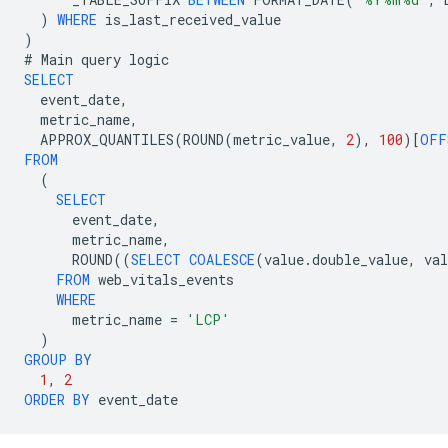
)
WHERE
is_last_received_value
)
#
Main
query
logic
SELECT
event_date
,
metric_name
,
APPROX_QUANTILES
(
ROUND
(
metric_value
,
2
),
100
)[
OFF
FROM
(
SELECT
event_date
,
metric_name
,
ROUND
((
SELECT
COALESCE
(
value
.
double_value
,
val
FROM
web_vitals_events
WHERE
metric_name
=
'LCP'
)
GROUP
BY
1
,
2
ORDER
BY
event_date