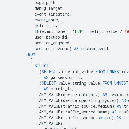
page_path
,
debug_target
,
event_timestamp
,
event_name
,
metric_id
,
IF
(
event_name
=
'LCP'
,
metric_value
/
10
user_pseudo_id
,
session_engaged
,
session_revenue
)
AS
custom_event
FROM
(
SELECT
(
SELECT
value
.
int_value
FROM
UNNEST
(
ev
AS
ga_session_id
,
(
SELECT
value
.
string_value
FROM
UNNEST
AS
metric_id
,
ANY_VALUE
(
device
.
category
)
AS
device_c
ANY_VALUE
(
device
.
operating_system
)
AS
ANY_VALUE
(
traffic_source
.
medium
)
AS
tr
ANY_VALUE
(
traffic_source
.
name
)
AS
traf
ANY_VALUE
(
traffic_source
.
source
)
AS
tr
ANY_VALUE
(