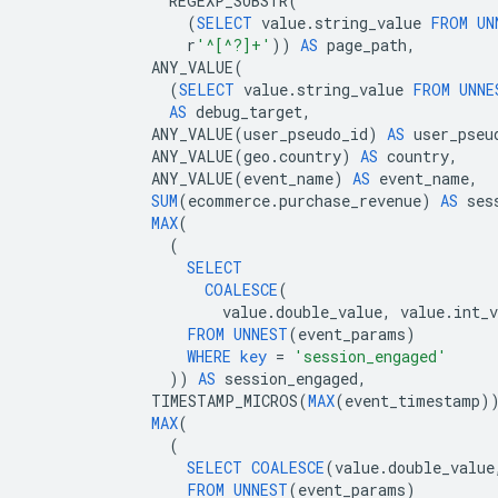
REGEXP_SUBSTR
(
(
SELECT
value
.
string_value
FROM
UN
r
'^[^?]+'
))
AS
page_path
,
ANY_VALUE
(
(
SELECT
value
.
string_value
FROM
UNNE
AS
debug_target
,
ANY_VALUE
(
user_pseudo_id
)
AS
user_pseu
ANY_VALUE
(
geo
.
country
)
AS
country
,
ANY_VALUE
(
event_name
)
AS
event_name
,
SUM
(
ecommerce
.
purchase_revenue
)
AS
ses
MAX
(
(
SELECT
COALESCE
(
value
.
double_value
,
value
.
int_v
FROM
UNNEST
(
event_params
)
WHERE
key
=
'session_engaged'
))
AS
session_engaged
,
TIMESTAMP_MICROS
(
MAX
(
event_timestamp
)
MAX
(
(
SELECT
COALESCE
(
value
.
double_value
FROM
UNNEST
(
event_params
)