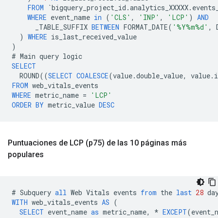
FROM
`
bigquery_project_id
.
analytics_XXXXX
.
events
WHERE
event_name
in
(
'CLS'
,
'INP'
,
'LCP'
)
AND
_TABLE_SUFFIX
BETWEEN
FORMAT_DATE
(
'%Y%m%d'
,
)
WHERE
is_last_received_value
)
#
Main
query
logic
SELECT
ROUND
((
SELECT
COALESCE
(
value
.
double_value
,
value
.
i
FROM
web_vitals_events
WHERE
metric_name
=
'LCP'
ORDER
BY
metric_value
DESC
Puntuaciones de LCP (p75) de las 10 páginas más
populares
#
Subquery
all
Web
Vitals
events
from
the
last
28
da
WITH
web_vitals_events
AS
(
SELECT
event_name
as
metric_name
,
*
EXCEPT
(
event_