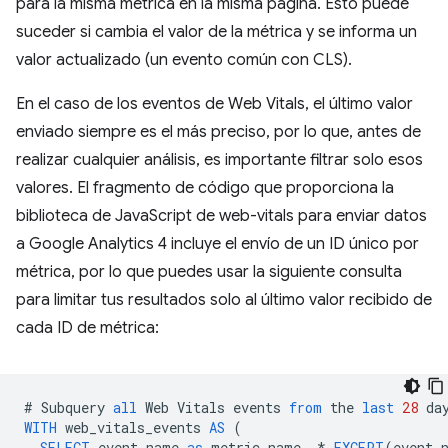
para la misma métrica en la misma página. Esto puede
suceder si cambia el valor de la métrica y se informa un
valor actualizado (un evento común con CLS).
En el caso de los eventos de Web Vitals, el último valor
enviado siempre es el más preciso, por lo que, antes de
realizar cualquier análisis, es importante filtrar solo esos
valores. El fragmento de código que proporciona la
biblioteca de JavaScript de web-vitals para enviar datos
a Google Analytics 4 incluye el envío de un ID único por
métrica, por lo que puedes usar la siguiente consulta
para limitar tus resultados solo al último valor recibido de
cada ID de métrica:
#
Subquery
all
Web
Vitals
events
from
the
last
28
da
WITH
web_vitals_events
AS
(
SELECT
event_name
as
metric_name
,
*
EXCEPT
(
event_