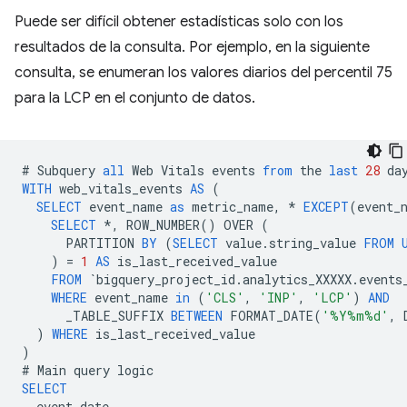
Puede ser difícil obtener estadísticas solo con los
resultados de la consulta. Por ejemplo, en la siguiente
consulta, se enumeran los valores diarios del percentil 75
para la LCP en el conjunto de datos.
#
Subquery
all
Web
Vitals
events
from
the
last
28
da
WITH
web_vitals_events
AS
(
SELECT
event_name
as
metric_name
,
*
EXCEPT
(
event_
SELECT
*
,
ROW_NUMBER
()
OVER
(
PARTITION
BY
(
SELECT
value
.
string_value
FROM
)
=
1
AS
is_last_received_value
FROM
`
bigquery_project_id
.
analytics_XXXXX
.
events
WHERE
event_name
in
(
'CLS'
,
'INP'
,
'LCP'
)
AND
_TABLE_SUFFIX
BETWEEN
FORMAT_DATE
(
'%Y%m%d'
,
)
WHERE
is_last_received_value
)
#
Main
query
logic
SELECT
event_date
,