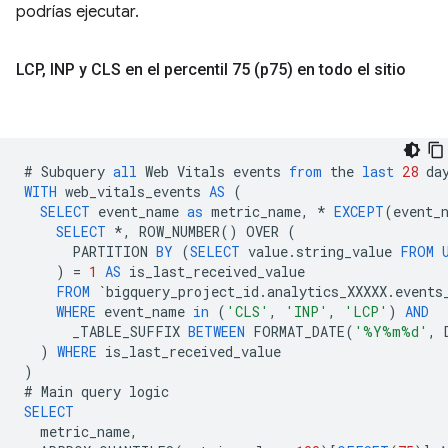
podrías ejecutar.
LCP
,
INP y CLS en el percentil 75 (p75) en todo el sitio
#
Subquery
all
Web
Vitals
events
from
the
last
28
da
WITH
web_vitals_events
AS
(
SELECT
event_name
as
metric_name
,
*
EXCEPT
(
event_
SELECT
*
,
ROW_NUMBER
()
OVER
(
PARTITION
BY
(
SELECT
value
.
string_value
FROM
)
=
1
AS
is_last_received_value
FROM
`
bigquery_project_id
.
analytics_XXXXX
.
events
WHERE
event_name
in
(
'CLS'
,
'INP'
,
'LCP'
)
AND
_TABLE_SUFFIX
BETWEEN
FORMAT_DATE
(
'%Y%m%d'
,
)
WHERE
is_last_received_value
)
#
Main
query
logic
SELECT
metric_name
,