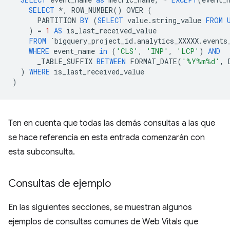
SELECT
*
,
ROW_NUMBER
()
OVER
(
PARTITION
BY
(
SELECT
value
.
string_value
FROM
)
=
1
AS
is_last_received_value
FROM
`
bigquery_project_id
.
analytics_XXXXX
.
events
WHERE
event_name
in
(
'CLS'
,
'INP'
,
'LCP'
)
AND
_TABLE_SUFFIX
BETWEEN
FORMAT_DATE
(
'%Y%m%d'
,
)
WHERE
is_last_received_value
)
Ten en cuenta que todas las demás consultas a las que
se hace referencia en esta entrada comenzarán con
esta subconsulta.
Consultas de ejemplo
En las siguientes secciones, se muestran algunos
ejemplos de consultas comunes de Web Vitals que