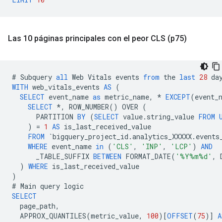
Las 10 páginas principales con el peor CLS (p75)
#
Subquery
all
Web
Vitals
events
from
the
last
28
da
WITH
web_vitals_events
AS
(
SELECT
event_name
as
metric_name
,
*
EXCEPT
(
event_
SELECT
*
,
ROW_NUMBER
()
OVER
(
PARTITION
BY
(
SELECT
value
.
string_value
FROM
)
=
1
AS
is_last_received_value
FROM
`
bigquery_project_id
.
analytics_XXXXX
.
events
WHERE
event_name
in
(
'CLS'
,
'INP'
,
'LCP'
)
AND
_TABLE_SUFFIX
BETWEEN
FORMAT_DATE
(
'%Y%m%d'
,
)
WHERE
is_last_received_value
)
#
Main
query
logic
SELECT
page_path
,
APPROX_QUANTILES
(
metric_value
,
100
)[
OFFSET
(
75
)]
A