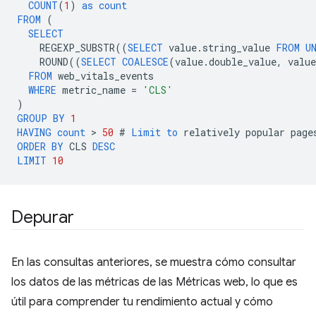
COUNT
(
1
)
as
count
FROM
(
SELECT
REGEXP_SUBSTR
((
SELECT
value
.
string_value
FROM
U
ROUND
((
SELECT
COALESCE
(
value
.
double_value
,
value
FROM
web_vitals_events
WHERE
metric_name
=
'CLS'
)
GROUP
BY
1
HAVING
count
 > 
50
#
Limit
to
relatively
popular
page
ORDER
BY
CLS
DESC
LIMIT
10
Depurar
En las consultas anteriores, se muestra cómo consultar
los datos de las métricas de las Métricas web, lo que es
útil para comprender tu rendimiento actual y cómo