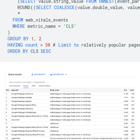
(
SELECT
value
.
string_value
FROM
UNNEST
(
event_par
ROUND
((
SELECT
COALESCE
(
value
.
double_value
,
value
*
FROM
web_vitals_events
WHERE
metric_name
=
'CLS'
)
GROUP
BY
1
,
2
HAVING
count
 > 
50
#
Limit
to
relatively
popular
page
ORDER
BY
CLS
DESC