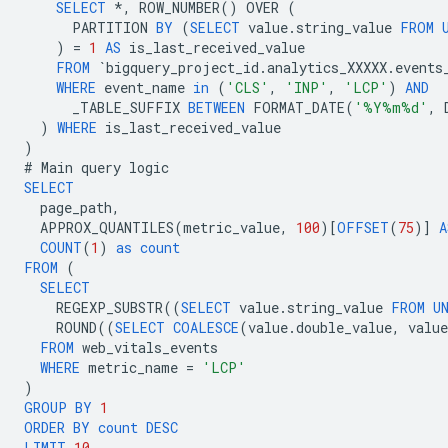
SELECT
*
,
ROW_NUMBER
()
OVER
(
PARTITION
BY
(
SELECT
value
.
string_value
FROM
)
=
1
AS
is_last_received_value
FROM
`
bigquery_project_id
.
analytics_XXXXX
.
events
WHERE
event_name
in
(
'CLS'
,
'INP'
,
'LCP'
)
AND
_TABLE_SUFFIX
BETWEEN
FORMAT_DATE
(
'%Y%m%d'
,
)
WHERE
is_last_received_value
)
#
Main
query
logic
SELECT
page_path
,
APPROX_QUANTILES
(
metric_value
,
100
)[
OFFSET
(
75
)]
A
COUNT
(
1
)
as
count
FROM
(
SELECT
REGEXP_SUBSTR
((
SELECT
value
.
string_value
FROM
U
ROUND
((
SELECT
COALESCE
(
value
.
double_value
,
value
FROM
web_vitals_events
WHERE
metric_name
=
'LCP'
)
GROUP
BY
1
ORDER
BY
count
DESC
LIMIT
10