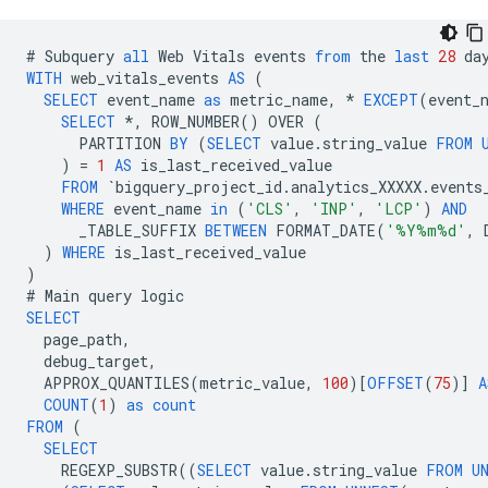
#
Subquery
all
Web
Vitals
events
from
the
last
28
da
WITH
web_vitals_events
AS
(
SELECT
event_name
as
metric_name
,
*
EXCEPT
(
event_
SELECT
*
,
ROW_NUMBER
()
OVER
(
PARTITION
BY
(
SELECT
value
.
string_value
FROM
)
=
1
AS
is_last_received_value
FROM
`
bigquery_project_id
.
analytics_XXXXX
.
events
WHERE
event_name
in
(
'CLS'
,
'INP'
,
'LCP'
)
AND
_TABLE_SUFFIX
BETWEEN
FORMAT_DATE
(
'%Y%m%d'
,
)
WHERE
is_last_received_value
)
#
Main
query
logic
SELECT
page_path
,
debug_target
,
APPROX_QUANTILES
(
metric_value
,
100
)[
OFFSET
(
75
)]
A
COUNT
(
1
)
as
count
FROM
(
SELECT
REGEXP_SUBSTR
((
SELECT
value
.
string_value
FROM
U