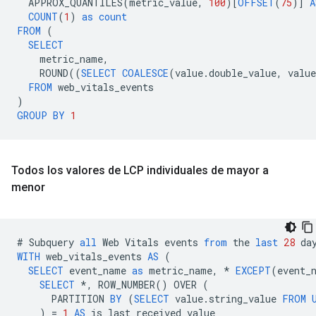
APPROX_QUANTILES
(
metric_value
,
100
)[
OFFSET
(
75
)]
A
COUNT
(
1
)
as
count
FROM
(
SELECT
metric_name
,
ROUND
((
SELECT
COALESCE
(
value
.
double_value
,
value
FROM
web_vitals_events
)
GROUP
BY
1
Todos los valores de LCP individuales de mayor a
menor
#
Subquery
all
Web
Vitals
events
from
the
last
28
da
WITH
web_vitals_events
AS
(
SELECT
event_name
as
metric_name
,
*
EXCEPT
(
event_
SELECT
*
,
ROW_NUMBER
()
OVER
(
PARTITION
BY
(
SELECT
value
.
string_value
FROM
)
=
1
AS
is_last_received_value