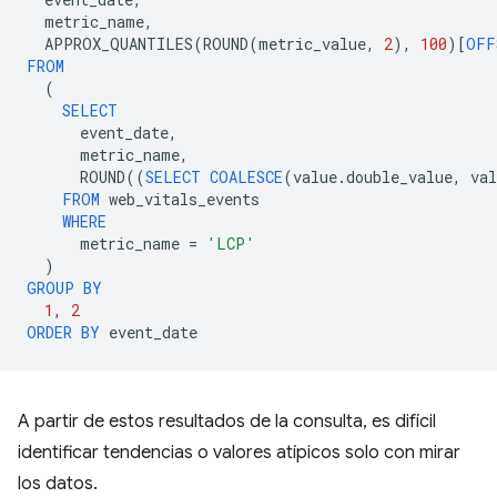
metric_name
,
APPROX_QUANTILES
(
ROUND
(
metric_value
,
2
),
100
)[
OFF
FROM
(
SELECT
event_date
,
metric_name
,
ROUND
((
SELECT
COALESCE
(
value
.
double_value
,
val
FROM
web_vitals_events
WHERE
metric_name
=
'LCP'
)
GROUP
BY
1
,
2
ORDER
BY
event_date
A partir de estos resultados de la consulta, es difícil
identificar tendencias o valores atípicos solo con mirar
los datos.