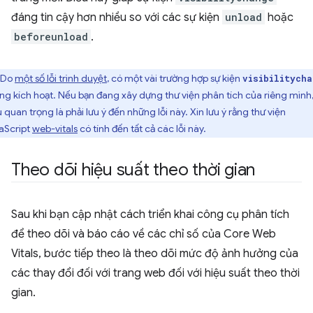
đáng tin cậy hơn nhiều so với các sự kiện
unload
hoặc
beforeunload
.
Do
một số lỗi trình duyệt
, có một vài trường hợp sự kiện
visibilitycha
ng kích hoạt. Nếu bạn đang xây dựng thư viện phân tích của riêng mình
u quan trọng là phải lưu ý đến những lỗi này. Xin lưu ý rằng thư viện
aScript
web-vitals
có tính đến tất cả các lỗi này.
Theo dõi hiệu suất theo thời gian
Sau khi bạn cập nhật cách triển khai công cụ phân tích
để theo dõi và báo cáo về các chỉ số của Core Web
Vitals, bước tiếp theo là theo dõi mức độ ảnh hưởng của
các thay đổi đối với trang web đối với hiệu suất theo thời
gian.