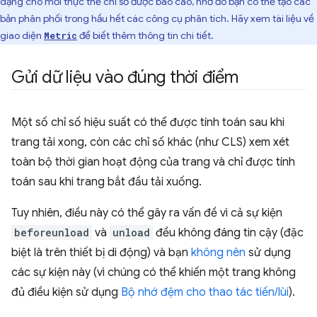
dạng cho mỗi thực thể chỉ số được báo cáo, nhờ đó bạn có thể tạo các
bản phân phối trong hầu hết các công cụ phân tích. Hãy xem tài liệu về
giao diện
để biết thêm thông tin chi tiết.
Metric
Gửi dữ liệu vào đúng thời điểm
Một số chỉ số hiệu suất có thể được tính toán sau khi
trang tải xong, còn các chỉ số khác (như CLS) xem xét
toàn bộ thời gian hoạt động của trang và chỉ được tính
toán sau khi trang bắt đầu tải xuống.
Tuy nhiên, điều này có thể gây ra vấn đề vì cả sự kiện
beforeunload
và
unload
đều không đáng tin cậy (đặc
biệt là trên thiết bị di động) và bạn
không nên
sử dụng
các sự kiện này (vì chúng có thể khiến một trang không
đủ điều kiện sử dụng
Bộ nhớ đệm cho thao tác tiến/lùi
).