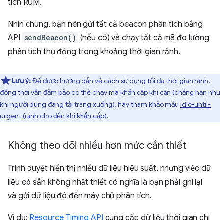
tích RUM.
Nhìn chung, bạn nên gửi tất cả beacon phân tích bằng
API
sendBeacon()
(nếu có) và chạy tất cả mã đo lường
phân tích thụ động trong khoảng thời gian rảnh.
Lưu ý:
Để được hướng dẫn về cách sử dụng tối đa thời gian rảnh,
đồng thời vẫn đảm bảo có thể chạy mã khẩn cấp khi cần (chẳng hạn như
khi người dùng đang tải trang xuống), hãy tham khảo mẫu
idle-until-
urgent
(rảnh cho đến khi khẩn cấp).
Không theo dõi nhiều hơn mức cần thiết
Trình duyệt hiển thị nhiều dữ liệu hiệu suất, nhưng việc dữ
liệu có sẵn không nhất thiết có nghĩa là bạn phải ghi lại
và gửi dữ liệu đó đến máy chủ phân tích.
Ví dụ:
Resource Timing API
cung cấp dữ liệu thời gian chi