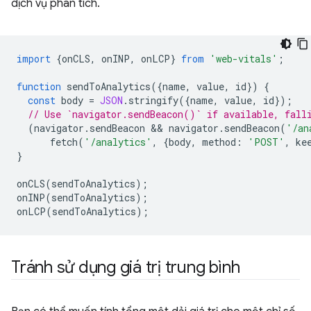
dịch vụ phân tích.
import
{
onCLS
,
onINP
,
onLCP
}
from
'web-vitals'
;
function
sendToAnalytics
({
name
,
value
,
id
})
{
const
body
=
JSON
.
stringify
({
name
,
value
,
id
});
// Use `navigator.sendBeacon()` if available, fall
(
navigator
.
sendBeacon
 && 
navigator
.
sendBeacon
(
'/an
fetch
(
'/analytics'
,
{
body
,
method
:
'POST'
,
ke
}
onCLS
(
sendToAnalytics
);
onINP
(
sendToAnalytics
);
onLCP
(
sendToAnalytics
);
Tránh sử dụng giá trị trung bình