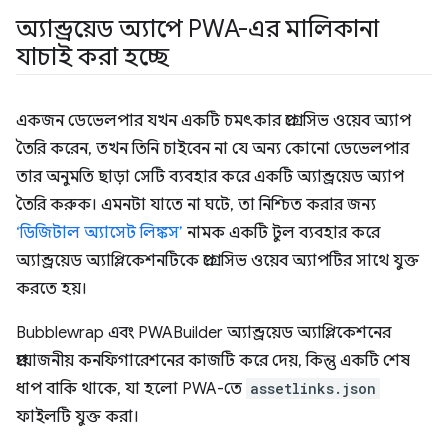
অ্যান্ড্রয়েড অ্যাপে PWA-এর মালিকানা
যাচাই করা হচ্ছে
একজন ডেভেলপার যখন একটি চমৎকার প্রগ্রেসিভ ওয়েব অ্যাপ
তৈরি করেন, তখন তিনি চাইবেন না যে অন্য কোনো ডেভেলপার
তার অনুমতি ছাড়া সেটি ব্যবহার করে একটি অ্যান্ড্রয়েড অ্যাপ
তৈরি করুক। এমনটা যাতে না ঘটে, তা নিশ্চিত করার জন্য
‘ডিজিটাল অ্যাসেট লিঙ্কস’
নামক একটি টুল ব্যবহার করে
অ্যান্ড্রয়েড অ্যাপ্লিকেশনটিকে প্রগ্রেসিভ ওয়েব অ্যাপটির সাথে যুক্ত
করতে হয়।
Bubblewrap এবং PWABuilder অ্যান্ড্রয়েড অ্যাপ্লিকেশনের
প্রয়োজনীয় কনফিগারেশনের কাজটি করে দেয়, কিন্তু একটি শেষ
ধাপ বাকি থাকে, যা হলো PWA-তে
assetlinks.json
ফাইলটি যুক্ত করা।