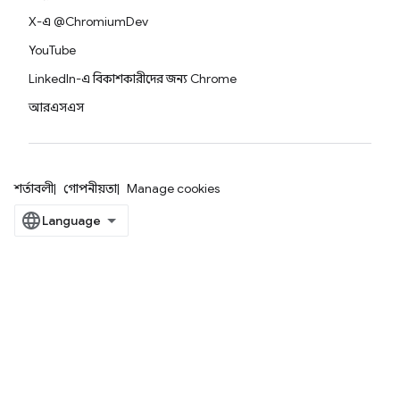
X-এ @ChromiumDev
YouTube
LinkedIn-এ বিকাশকারীদের জন্য Chrome
আরএসএস
শর্তাবলী
গোপনীয়তা
Manage cookies