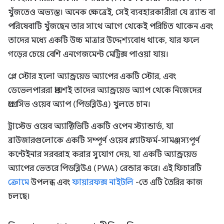
খুঁজতেও অভ্যস্ত। অনেক ক্ষেত্রেই, সেই ব্যবহারকারীরা যে ব্র্যান্ড বা
পরিষেবাটি খুঁজছেন তার সাথে আগে থেকেই পরিচিত থাকেন এবং
তাদের মধ্যে একটি উচ্চ মাত্রার উদ্দেশ্যবোধ থাকে, যার ফলে
গড়ের চেয়ে বেশি এনগেজমেন্ট মেট্রিক্স পাওয়া যায়।
প্লে স্টোর হলো অ্যান্ড্রয়েড অ্যাপের একটি স্টোর, এবং
ডেভেলপাররা প্রায়শই তাদের অ্যান্ড্রয়েড অ্যাপ থেকে নিজেদের
প্রগ্রেসিভ ওয়েব অ্যাপ (পিডব্লিউএ) খুলতে চান।
ট্রাস্টেড ওয়েব অ্যাক্টিভিটি একটি ওপেন স্ট্যান্ডার্ড, যা
ব্রাউজারগুলোকে একটি সম্পূর্ণ ওয়েব প্ল্যাটফর্ম-সামঞ্জস্যপূর্ণ
কন্টেইনার সরবরাহ করার সুযোগ দেয়, যা একটি অ্যান্ড্রয়েড
অ্যাপের ভেতরে পিডব্লিউএ (PWA) রেন্ডার করে। এই ফিচারটি
ক্রোমে
উপলব্ধ এবং
ফায়ারফক্স নাইটলি
-তে এটি তৈরির কাজ
চলছে।