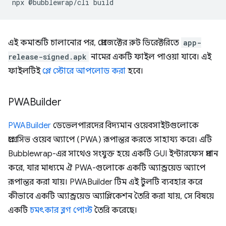
npx
@bubblewrap/cli
এই কমান্ডটি চালানোর পর, প্রোজেক্টের রুট ডিরেক্টরিতে
app-
release-signed.apk
নামের একটি ফাইল পাওয়া যাবে। এই
ফাইলটিই
প্লে স্টোরে আপলোড করা
হবে।
PWABuilder
PWABuilder
ডেভেলপারদের বিদ্যমান ওয়েবসাইটগুলোকে
প্রগ্রেসিভ ওয়েব অ্যাপে (PWA) রূপান্তর করতে সাহায্য করে। এটি
Bubblewrap-এর সাথেও সংযুক্ত হয়ে একটি GUI ইন্টারফেস প্রদান
করে, যার মাধ্যমে ঐ PWA-গুলোকে একটি অ্যান্ড্রয়েড অ্যাপে
রূপান্তর করা যায়। PWABuilder টিম এই টুলটি ব্যবহার করে
কীভাবে একটি অ্যান্ড্রয়েড অ্যাপ্লিকেশন তৈরি করা যায়, সে বিষয়ে
একটি
চমৎকার ব্লগ পোস্ট
তৈরি করেছে।