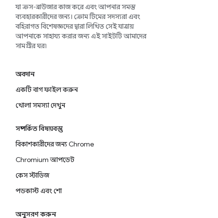
যা ক্রস-ব্রাউজার কাজ করে এবং আপনার সমস্ত
ব্যবহারকারীদের জন্য। ক্রোম টিমের সদস্যরা এবং
বহিরাগত বিশেষজ্ঞদের দ্বারা লিখিত সেই যাত্রায়
আপনাকে সাহায্য করার জন্য এই সাইটটি আমাদের
সামগ্রীর ঘর৷
অবদান
একটি বাগ ফাইল করুন
খোলা সমস্যা দেখুন
সম্পর্কিত বিষয়বস্তু
বিকাশকারীদের জন্য Chrome
Chromium আপডেট
কেস স্টাডিজ
পডকাস্ট এবং শো
অনুসরণ করুন