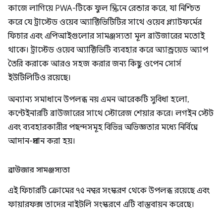
কাজে লাগিয়ে PWA-টিকে ফুল স্ক্রিনে রেন্ডার করে, যা নিশ্চিত
করে যে ট্রাস্টেড ওয়েব অ্যাক্টিভিটিটির সাথে ওয়েব প্ল্যাটফর্মের
ফিচার এবং এপিআইগুলোর সামঞ্জস্যতা মূল ব্রাউজারের মতোই
থাকে। ট্রাস্টেড ওয়েব অ্যাক্টিভিটি ব্যবহার করে অ্যান্ড্রয়েড অ্যাপ
তৈরি করাকে আরও সহজ করার জন্য কিছু ওপেন সোর্স
ইউটিলিটিও রয়েছে।
অন্যান্য সমাধানে উপলব্ধ নয় এমন আরেকটি সুবিধা হলো,
কন্টেইনারটি ব্রাউজারের সাথে স্টোরেজ শেয়ার করে। লগইন স্টেট
এবং ব্যবহারকারীর পছন্দসমূহ বিভিন্ন অভিজ্ঞতার মধ্যে নির্বিঘ্নে
আদান-প্রদান করা হয়।
ব্রাউজার সামঞ্জস্যতা
এই ফিচারটি ক্রোমের ৭৫ নম্বর সংস্করণ থেকে উপলব্ধ রয়েছে এবং
ফায়ারফক্স তাদের নাইটলি সংস্করণে এটি বাস্তবায়ন করেছে।