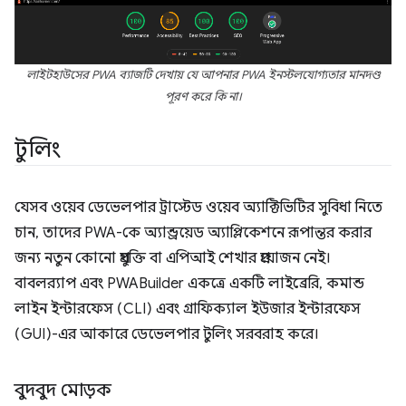
লাইটহাউসের PWA ব্যাজটি দেখায় যে আপনার PWA ইনস্টলযোগ্যতার মানদণ্ড
পূরণ করে কি না।
টুলিং
যেসব ওয়েব ডেভেলপার ট্রাস্টেড ওয়েব অ্যাক্টিভিটির সুবিধা নিতে
চান, তাদের PWA-কে অ্যান্ড্রয়েড অ্যাপ্লিকেশনে রূপান্তর করার
জন্য নতুন কোনো প্রযুক্তি বা এপিআই শেখার প্রয়োজন নেই।
বাবলর‍্যাপ এবং PWABuilder একত্রে একটি লাইব্রেরি, কমান্ড
লাইন ইন্টারফেস (CLI) এবং গ্রাফিক্যাল ইউজার ইন্টারফেস
(GUI)-এর আকারে ডেভেলপার টুলিং সরবরাহ করে।
বুদবুদ মোড়ক