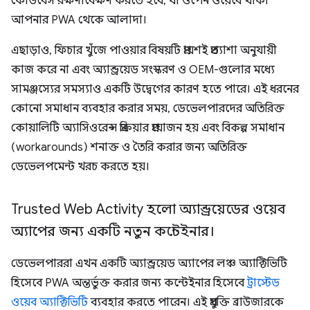
কোডবেস রক্ষণাবেক্ষণ করতে হবে, যা ওপেন ওয়েবে থাকা
আপনার PWA থেকে আলাদা।
এছাড়াও, ফিচার খুঁজে পাওয়ার বিষয়টি প্রায়শই প্রত্যাশা অনুযায়ী
কাজ করে না এবং অ্যান্ড্রয়েড সংস্করণ ও OEM-গুলোর মধ্যে
সামঞ্জস্যের সমস্যাও একটি উদ্বেগের কারণ হতে পারে। এই ধরনের
কোনো সমাধান ব্যবহার করার সময়, ডেভেলপারদের অতিরিক্ত
কোয়ালিটি অ্যাসিওরেন্স প্রক্রিয়ার প্রয়োজন হয় এবং বিকল্প সমাধান
(workarounds) শনাক্ত ও তৈরি করার জন্য অতিরিক্ত
ডেভেলপমেন্ট খরচ করতে হয়।
Trusted Web Activity হলো অ্যান্ড্রয়েডের ওয়েব
অ্যাপের জন্য একটি নতুন কন্টেইনার।
ডেভেলপাররা এখন একটি অ্যান্ড্রয়েড অ্যাপের লঞ্চ অ্যাক্টিভিটি
হিসেবে PWA অন্তর্ভুক্ত করার জন্য কন্টেইনার হিসেবে
ট্রাস্টেড
ওয়েব অ্যাক্টিভিটি
ব্যবহার করতে পারেন। এই প্রযুক্তি ব্রাউজারকে