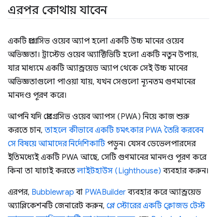
এরপর কোথায় যাবেন
একটি প্রগ্রেসিভ ওয়েব অ্যাপ হলো একটি উচ্চ মানের ওয়েব
অভিজ্ঞতা। ট্রাস্টেড ওয়েব অ্যাক্টিভিটি হলো একটি নতুন উপায়,
যার মাধ্যমে একটি অ্যান্ড্রয়েড অ্যাপ থেকে সেই উচ্চ মানের
অভিজ্ঞতাগুলো পাওয়া যায়, যখন সেগুলো ন্যূনতম গুণমানের
মানদণ্ড পূরণ করে।
আপনি যদি প্রোগ্রেসিভ ওয়েব অ্যাপস (PWA) নিয়ে কাজ শুরু
করতে চান,
তাহলে কীভাবে একটি চমৎকার PWA তৈরি করবেন
সে বিষয়ে আমাদের নির্দেশিকাটি
পড়ুন। যেসব ডেভেলপারদের
ইতিমধ্যেই একটি PWA আছে, সেটি গুণমানের মানদণ্ড পূরণ করে
কিনা তা যাচাই করতে
লাইটহাউস (Lighthouse)
ব্যবহার করুন।
এরপর,
Bubblewrap
বা
PWABuilder
ব্যবহার করে অ্যান্ড্রয়েড
অ্যাপ্লিকেশনটি জেনারেট করুন,
প্লে স্টোরের একটি ক্লোজড টেস্ট