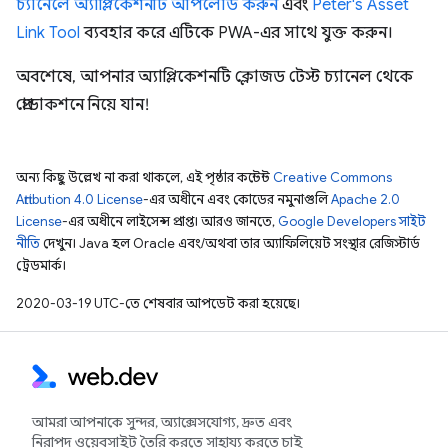
চ্যানেলে অ্যাপ্লিকেশনটি আপলোড করুন
এবং
Peter's Asset
Link Tool
ব্যবহার করে এটিকে PWA-এর সাথে যুক্ত করুন।
অবশেষে, আপনার অ্যাপ্লিকেশনটি ক্লোজড টেস্ট চ্যানেল থেকে
প্রোডাকশনে নিয়ে যান!
অন্য কিছু উল্লেখ না করা থাকলে, এই পৃষ্ঠার কন্টেন্ট
Creative Commons
Attribution 4.0 License
-এর অধীনে এবং কোডের নমুনাগুলি
Apache 2.0
License
-এর অধীনে লাইসেন্স প্রাপ্ত। আরও জানতে,
Google Developers সাইট
নীতি
দেখুন। Java হল Oracle এবং/অথবা তার অ্যাফিলিয়েট সংস্থার রেজিস্টার্ড
ট্রেডমার্ক।
2020-03-19 UTC-তে শেষবার আপডেট করা হয়েছে।
আমরা আপনাকে সুন্দর, অ্যাক্সেসযোগ্য, দ্রুত এবং
নিরাপদ ওয়েবসাইট তৈরি করতে সাহায্য করতে চাই