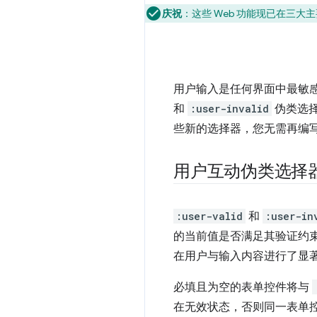
庆祝
：这些 Web 功能现已在三大主
用户输入是任何界面中最敏
和
:user-invalid
伪类选
些新的选择器，您无需再编
用户互动伪类选择
:user-valid
和
:user-in
的当前值是否满足其验证约
在用户与输入内容进行了显
必填且为空的表单控件将与
在无效状态，否则同一表单