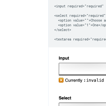
<input required="required" /
<select required="required">
  <option value="">Choose a
  <option value="1">One</op
</select>
