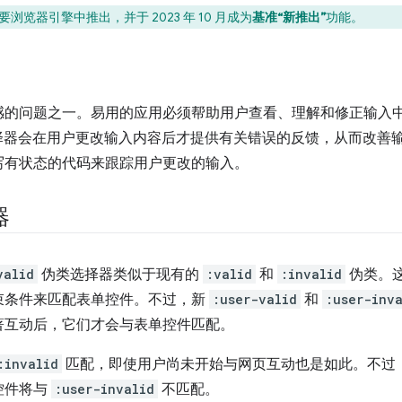
要浏览器引擎中推出，并于 2023 年 10 月成为
基准“新推出”
功能。
感的问题之一。易用的应用必须帮助用户查看、理解和修正输入
择器会在用户更改输入内容后才提供有关错误的反馈，从而改善
写有状态的代码来跟踪用户更改的输入。
器
valid
伪类选择器类似于现有的
:valid
和
:invalid
伪类。
束条件来匹配表单控件。不过，新
:user-valid
和
:user-inv
著互动后，它们才会与表单控件匹配。
:invalid
匹配，即使用户尚未开始与网页互动也是如此。不过
控件将与
:user-invalid
不匹配。