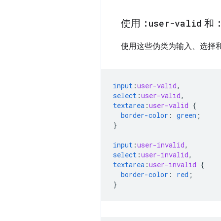
使用
:user-valid
和
使用这些伪类为输入、选择
input
:
user-valid
,
select
:
user-valid
,
textarea
:
user-valid
{
border-color
:
green
;
}
input
:
user-invalid
,
select
:
user-invalid
,
textarea
:
user-invalid
{
border-color
:
red
;
}