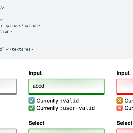
>



n option</option>

tion>
