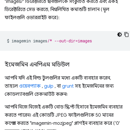
"images/" ডিরেক্টরিতে ছবিগুলিকে সংকুচিত করতে এবং একই
ডিরেক্টরিতে সেভ করতে, নিম্নলিখিত কমান্ডটি চালান (মূল
ফাইলগুলি ওভাররাইট করে):
$ imagemin images
/* --out-dir=images
ইমেজমিন এনপিএম মডিউল
আপনি যদি এই বিল্ড টুলগুলির মধ্যে একটি ব্যবহার করেন,
তাহলে
ওয়েবপ্যাক
,
gulp
, বা
grunt
সহ ইমেজমিনের জন্য
কোডল্যাবগুলি চেকআউট করুন৷
আপনি নিজে নিজেই একটি নোড স্ক্রিপ্ট হিসাবে ইমেজমিন ব্যবহার
করতে পারেন। এই কোডটি JPEG ফাইলগুলিকে 50 মানের
কম্প্রেস করতে "imagemin-mozjpeg" প্লাগইন ব্যবহার করে ('0'