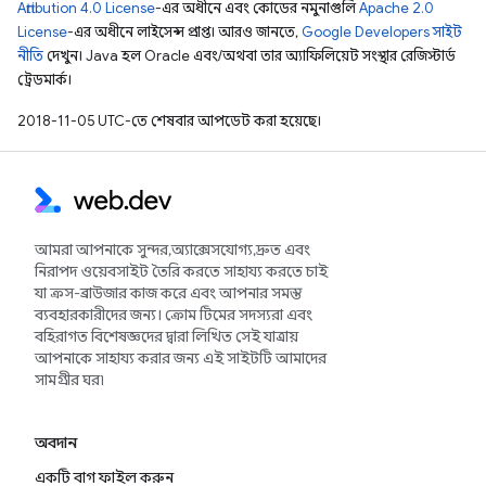
Attribution 4.0 License
-এর অধীনে এবং কোডের নমুনাগুলি
Apache 2.0
License
-এর অধীনে লাইসেন্স প্রাপ্ত। আরও জানতে,
Google Developers সাইট
নীতি
দেখুন। Java হল Oracle এবং/অথবা তার অ্যাফিলিয়েট সংস্থার রেজিস্টার্ড
ট্রেডমার্ক।
2018-11-05 UTC-তে শেষবার আপডেট করা হয়েছে।
আমরা আপনাকে সুন্দর, অ্যাক্সেসযোগ্য, দ্রুত এবং
নিরাপদ ওয়েবসাইট তৈরি করতে সাহায্য করতে চাই
যা ক্রস-ব্রাউজার কাজ করে এবং আপনার সমস্ত
ব্যবহারকারীদের জন্য। ক্রোম টিমের সদস্যরা এবং
বহিরাগত বিশেষজ্ঞদের দ্বারা লিখিত সেই যাত্রায়
আপনাকে সাহায্য করার জন্য এই সাইটটি আমাদের
সামগ্রীর ঘর৷
অবদান
একটি বাগ ফাইল করুন