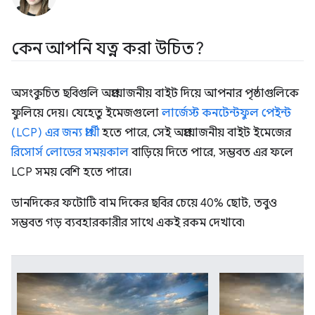
কেন আপনি যত্ন করা উচিত?
অসংকুচিত ছবিগুলি অপ্রয়োজনীয় বাইট দিয়ে আপনার পৃষ্ঠাগুলিকে
ফুলিয়ে দেয়। যেহেতু ইমেজগুলো
লার্জেস্ট কনটেন্টফুল পেইন্ট
(LCP) এর জন্য প্রার্থী
হতে পারে, সেই অপ্রয়োজনীয় বাইট ইমেজের
রিসোর্স লোডের সময়কাল
বাড়িয়ে দিতে পারে, সম্ভবত এর ফলে
LCP সময় বেশি হতে পারে।
ডানদিকের ফটোটি বাম দিকের ছবির চেয়ে 40% ছোট, তবুও
সম্ভবত গড় ব্যবহারকারীর সাথে একই রকম দেখাবে৷