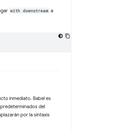
regar
with downstream
a
ecto inmediato. Babel es
s predeterminados del
lazarán por la sintaxis