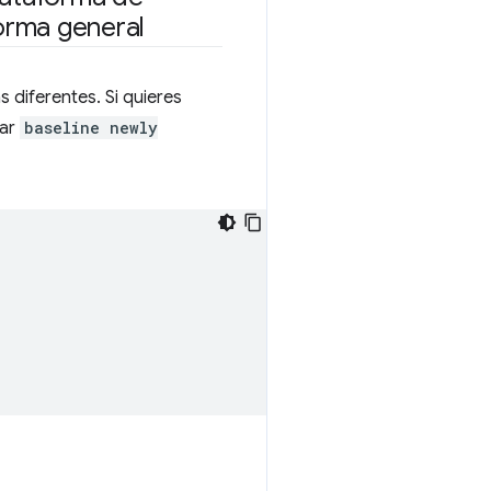
orma general
 diferentes. Si quieres
car
baseline newly