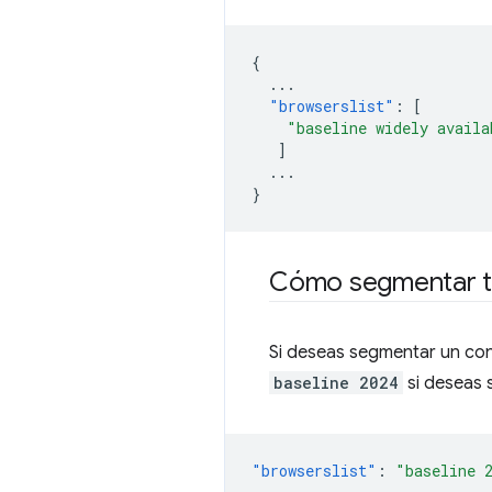
{
...
"browserslist"
:
[
"baseline widely availa
]
...
}
Cómo segmentar tu
Si deseas segmentar un conj
baseline 2024
si deseas 
"browserslist"
:
"baseline 