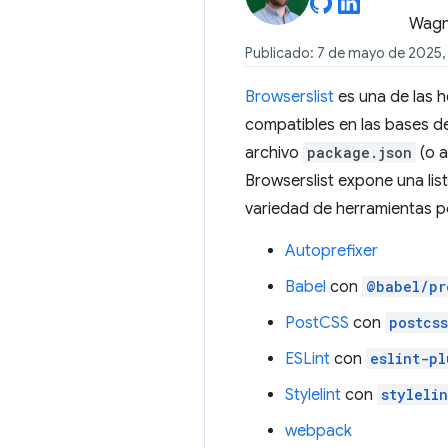
Publicado: 7 de mayo de 2025, 
Browserslist
es una de las 
compatibles en las bases d
archivo
package.json
(o a
Browserslist expone una lis
variedad de herramientas pop
Autoprefixer
Babel
con
@babel/pr
PostCSS
con
postcs
ESLint
con
eslint-pl
Stylelint
con
styleli
webpack