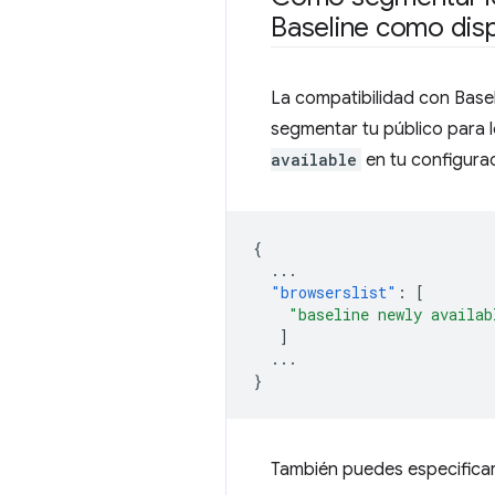
Baseline como disp
La compatibilidad con Baseli
segmentar tu público para l
available
en tu configurac
{
...
"browserslist"
:
[
"baseline newly availab
]
...
}
También puedes especifica