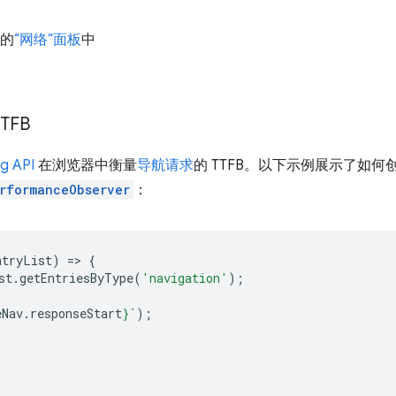
具的
“网络”面板
中
TFB
ng API
在浏览器中衡量
导航请求
的 TTFB。以下示例展示了如
rformanceObserver
：
ntryList
)
=
>
{
st
.
getEntriesByType
(
'navigation'
);
eNav
.
responseStart
}
`
);