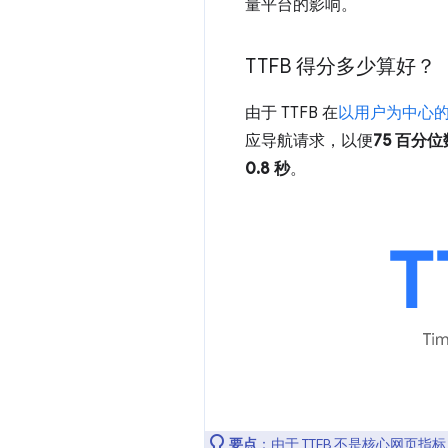
量平台的影响。
TTFB 得分多少算好？
由于 TTFB 在
以用户为中心
应导航请求，以便
75 百分位
0.8 秒
。
要点
：由于 TTFB 不是
核心网页指标