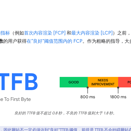
的指标
（例如
首次内容渲染 [FCP]
和
最大内容渲染 [LCP]
）之前
数
的用户获得
在“良好”阈值范围内的 FCP
。作为粗略的指导，大多
良好的 TTFB 值不超过 0.8 秒，不良的 TTFB 值则大于 1.8 秒。
，因此网站不一定必须达到“良好”TTFB 阈值，前提是 TTFB 不会妨碍