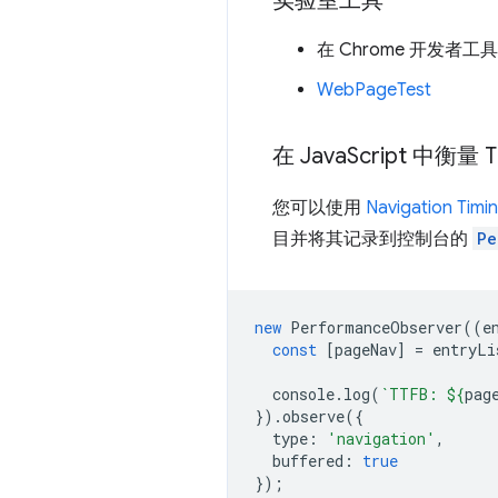
实验室工具
在 Chrome 开发者工
WebPageTest
在 Java
Script 中衡量 T
您可以使用
Navigation Timi
目并将其记录到控制台的
Pe
new
PerformanceObserver
((
e
const
[
pageNav
]
=
entryLi
console
.
log
(
`TTFB: 
${
pag
}).
observe
({
type
:
'navigation'
,
buffered
:
true
});