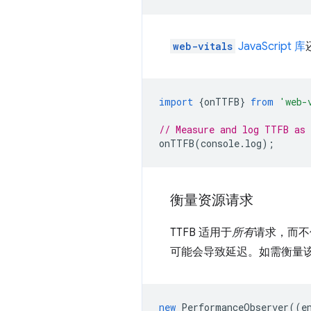
web-vitals
JavaScript 库
import
{
onTTFB
}
from
'web-
// Measure and log TTFB as 
onTTFB
(
console
.
log
);
衡量资源请求
TTFB 适用于
所有
请求，而不
可能会导致延迟。如需衡量该
new
PerformanceObserver
((
e