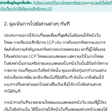
อ่านเพื่อดูข้อมูลเพิ่มเติม:
กำจัดความล่าช้าในการโหลดทรัพยากร
และ
ความเข้าใจผิดท
ั่วไปเกี่ยวกับวิธีเพิ่มประสิทธิภาพ LCP
2
.
มุ่งเน้นการไปยังส่วนต่างๆ ทันที
ประสบการณ์การใช้งานที่ยอดเยี่ยมที่สุดคือไม่ต้องรอให้หน้าเว็บ
โหลด การเพิ่มประสิทธิภาพ LCP เช่น การค้นพบทรัพยากรและการ
จัดลําดับความสําคัญของทรัพยากรจะช่วยลดระยะเวลาที่ผู้ใช้ต้องรอ
ให้องค์ประกอบ LCP โหลดและแสดงผล แต่ความเร็วในการโหลด
ไบต์เหล่านั้นผ่านเครือข่ายและแสดงผลในหน้าเว็บนั้นมีข้อจํากัดทาง
กายภาพ ก่อนที่คุณจะถึงขีดจำกัดนั้น คุณจะต้องทุ่มเททำงานอย่าง
หนักเพื่อประหยัดเวลาอีกเพียงไม่กี่มิลลิวินาที ดังนั้น เราจึงต้องใช้
แนวทางที่แตกต่างออกไปอย่างสิ้นเชิงเพื่อให้การไปยังส่วนต่างๆ
ทำได้ทันที
การนําทางทันทีจะพยายามโหลดและแสดงผลหน้าเว็บ
ก่อนที่
ผู้ใช้จะ
เริ่มไปยังส่วนนั้น วิธีนี้จะช่วยให้หน้าเว็บที่แสดงผลล่วงหน้าแสดงได้