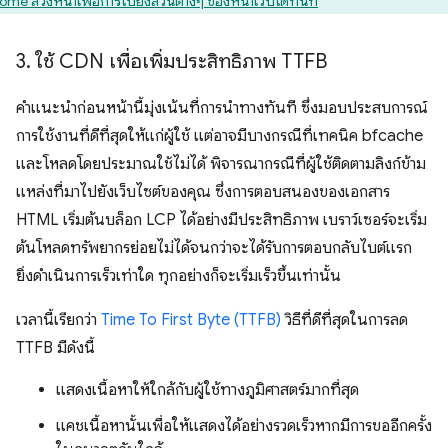
me ล่วงหน้าเพื่อการไปยังส่วนต่างๆ ของหน้าเว็บได้ทันที
3
.
ใช้ CDN เพื่อเพิ่มประสิทธิภาพ TTFB
คําแนะนําก่อนหน้านี้มุ่งเน้นที่การนําทางทันที ซึ่งมอบประสบการณ์
การใช้งานที่ดีที่สุดให้แก่ผู้ใช้ แต่อาจมีบางกรณีที่เทคนิค bfcache
และโหลดโดยประมาณใช้ไม่ได้ พิจารณากรณีที่ผู้ใช้ติดตามลิงก์ข้าม
แหล่งที่มาไปยังเว็บไซต์ของคุณ ซึ่งการตอบสนองของเอกสาร
HTML เริ่มต้นบล็อก LCP ได้อย่างมีประสิทธิภาพ เบราว์เซอร์จะเริ่ม
ต้นโหลดทรัพยากรย่อยไม่ได้จนกว่าจะได้รับการตอบกลับไบต์แรก
ยิ่งดำเนินการเร็วเท่าใด ทุกอย่างก็จะเริ่มเร็วขึ้นเท่านั้น
เวลานี้เรียกว่า
Time To First Byte (TTFB)
วิธีที่ดีที่สุดในการลด
TTFB มีดังนี้
แสดงเนื้อหาให้ใกล้กับผู้ใช้ทางภูมิศาสตร์มากที่สุด
แคชเนื้อหานั้นเพื่อให้แสดงได้อย่างรวดเร็วหากมีการขออีกครั้ง