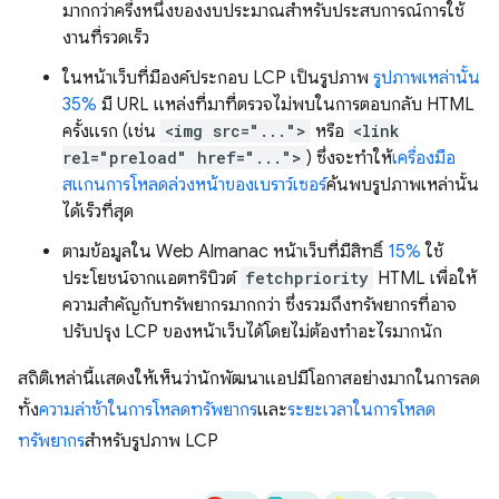
มากกว่าครึ่งหนึ่งของงบประมาณสําหรับประสบการณ์การใช้
งานที่รวดเร็ว
ในหน้าเว็บที่มีองค์ประกอบ LCP เป็นรูปภาพ
รูปภาพเหล่านั้น
35%
มี URL แหล่งที่มาที่ตรวจไม่พบในการตอบกลับ HTML
ครั้งแรก (เช่น
<img src="...">
หรือ
<link
rel="preload" href="...">
) ซึ่งจะทำให้
เครื่องมือ
สแกนการโหลดล่วงหน้าของเบราว์เซอร์
ค้นพบรูปภาพเหล่านั้น
ได้เร็วที่สุด
ตามข้อมูลใน Web Almanac หน้าเว็บที่มีสิทธิ์
15%
ใช้
ประโยชน์จากแอตทริบิวต์
fetchpriority
HTML เพื่อให้
ความสำคัญกับทรัพยากรมากกว่า ซึ่งรวมถึงทรัพยากรที่อาจ
ปรับปรุง LCP ของหน้าเว็บได้โดยไม่ต้องทำอะไรมากนัก
สถิติเหล่านี้แสดงให้เห็นว่านักพัฒนาแอปมีโอกาสอย่างมากในการลด
ทั้ง
ความล่าช้าในการโหลดทรัพยากร
และ
ระยะเวลาในการโหลด
ทรัพยากร
สําหรับรูปภาพ LCP