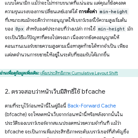
แบบไดนามิก แม้ว่าจะไม่ทราบขนาดที่แน่นอน แต่คุณก็ยังคงลด
ความรุนแรงของการเปลี่ยนเลย์เอาต์ได้
การตั้งค่า
min-height
ที่เหมาะสมมักจะดีกว่าการอนุญาตให้เบราว์เซอร์ใช้ความสูงเริ่มต้น
ของ
0px
สำหรับองค์ประกอบที่ว่างเปล่า การใช้
min-height
มัก
จะเป็นวิธีแก้ปัญหาที่ตรงไปตรงมา เนื่องจากยังคงอนุญาตให้
คอนเทนเนอร์ขยายความสูงตามเนื้อหาสุดท้ายได้หากจำเป็น เพียง
แต่ลดจำนวนการขยายให้อยู่ในระดับที่ยอมรับได้มากขึ้น
อ่านเพื่อดูข้อมูลเพิ่มเติม:
เพิ่มประสิทธิภาพ Cumulative Layout Shift
2
.
ตรวจสอบว่าหน้าเว็บมีสิทธิ์ใช้ bfcache
ตามที่ระบุไว้ก่อนหน้านี้ในคู่มือนี้
Back-Forward Cache
(bfcache) จะโหลดหน้าเว็บจากก่อนหน้านี้หรือหลังจากนั้นใน
ประวัติของเบราว์เซอร์จากสแนปชอตหน่วยความจำทันที แม้ว่า
bfcache จะเป็นการเพิ่มประสิทธิภาพระดับเบราว์เซอร์ที่สําคัญซึ่ง