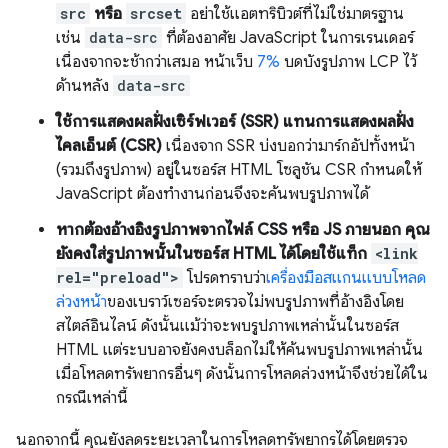
src
หรือ
srcset
อย่าใช้แอตทริบิวต์ที่ไม่ใช่มาตรฐาน
เช่น
data-src
ที่ต้องอาศัย JavaScript ในการเรนเดอร์
เนื่องจากจะช้ากว่าเสมอ หน้าเว็บ
7%
บดบังรูปภาพ LCP ไว้
ด้านหลัง
data-src
ใช้การแสดงผลฝั่งเซิร์ฟเวอร์ (SSR) แทนการแสดงผลฝั่ง
ไคลเอ็นต์ (CSR)
เนื่องจาก SSR บ่งบอกว่ามาร์กอัปทั้งหน้า
(รวมถึงรูปภาพ) อยู่ในซอร์ส HTML โซลูชัน CSR กำหนดให้
JavaScript ต้องทำงานก่อนจึงจะค้นพบรูปภาพได้
หากต้องอ้างอิงรูปภาพจากไฟล์ CSS หรือ JS ภายนอก คุณ
ยังคงใส่รูปภาพนั้นในซอร์ส HTML ได้โดยใช้แท็ก
<link
rel="preload">
โปรดทราบว่า
เครื่องมือสแกนแบบโหลด
ล่วงหน้า
ของเบราว์เซอร์จะตรวจไม่พบรูปภาพที่อ้างอิงโดย
สไตล์อินไลน์ ดังนั้นแม้ว่าจะพบรูปภาพเหล่านั้นในซอร์ส
HTML แต่ระบบอาจยังคงบล็อกไม่ให้ค้นพบรูปภาพเหล่านั้น
เมื่อโหลดทรัพยากรอื่นๆ ดังนั้นการโหลดล่วงหน้าจึงช่วยได้ใน
กรณีเหล่านี้
นอกจากนี้ คุณยังลดระยะเวลาในการโหลดทรัพยากรได้โดยตรวจ