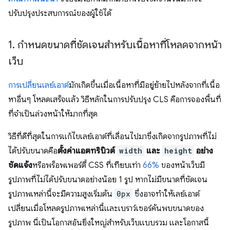
ปรับปรุงประสบการณ์ของผู้ใช้ได้
1
.
กำหนดขนาดที่ชัดเจนสำหรับเนื้อหาที่โหลดจากหน้า
เว็บ
การเปลี่ยนเลย์เอาต์
มักเกิดขึ้นเมื่อเนื้อหาที่มีอยู่ย้ายไปหลังจากที่เนื้อ
หาอื่นๆ โหลดเสร็จแล้ว วิธีหลักในการปรับปรุง CLS คือการจองพื้นที่
ที่จำเป็นล่วงหน้าให้มากที่สุด
วิธีที่ดีที่สุดในการแก้ไขเลย์เอาต์ที่เลื่อนไปมาซึ่งเกิดจากรูปภาพที่ไม่
ได้ปรับขนาดคือ
ตั้งค่าแอตทริบิวต์
width
และ
height
อย่าง
ชัดแจ้ง
หรือพร็อพเพอร์ตี้ CSS ที่เทียบเท่า
66%
ของหน้าเว็บมี
รูปภาพที่ไม่ได้ปรับขนาดอย่างน้อย 1 รูป หากไม่มีขนาดที่ชัดเจน
รูปภาพเหล่านี้จะมีความสูงเริ่มต้น
0px
ซึ่งอาจทำให้เลย์เอาต์
เปลี่ยนเมื่อโหลดรูปภาพเหล่านี้และเบราว์เซอร์ค้นพบขนาดของ
รูปภาพ นี่เป็นโอกาสอันยิ่งใหญ่สําหรับเว็บแบบรวม และโอกาสนี้