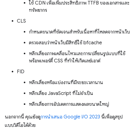
ใช้ CDN เพื่อเพิ่มประสิทธิภาพ TTFB ของเอกสารและ
ทรัพยากร
CLS
กำหนดขนาดที่ชัดเจนสำหรับเนื้อหาที่โหลดจากหน้าเว็บ
ตรวจสอบว่าหน้าเว็บมีสิทธิ์ใช้ bfcache
หลีกเลี่ยงภาพเคลื่อนไหวและการเปลี่ยนรูปแบบที่ใช้
พร็อพเพอร์ตี้ CSS ที่ทำให้เกิดเลย์เอาต์
FID
หลีกเลี่ยงหรือแบ่งงานที่มีระยะเวลานาน
หลีกเลี่ยง JavaScript ที่ไม่จําเป็น
หลีกเลี่ยงการอัปเดตการแสดงผลขนาดใหญ่
นอกจากนี้ คุณยังดู
การนำเสนอ Google I/O 2023
นี้เพื่อดูสรุป
แบบวิดีโอได้ด้วย