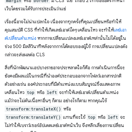
margin
หรือ
border
มี CLS "แย่" เกือบ 2 เท่าของอัตราที่หน้า
เว็บโดยรวมได้รับการประเมินว่าแย่
เรื่องนี้อาจไม่น่าแปลกใจ เนื่องจากทุกครั้งที่คุณเปลี่ยนหรือทำให้
คุณสมบัติ CSS ที่ทำให้เกิดเลย์เอาต์
ใดๆ
เคลื่อนไหว จะทำให้
เลย์เอา
ต์เปลี่ยนตำแหน่ง
หากการเปลี่ยนแปลงเลย์เอาต์เหล่านั้นไม่ได้อยู่ใน
ช่วง 500 มิลลิวินาทีหลังจากการโต้ตอบของผู้ใช้ การเปลี่ยนแปลงดัง
กล่าวจะส่งผลต่อ CLS
สิ่งที่นักพัฒนาแอปบางรายอาจประหลาดใจก็คือ การดำเนินการนี้จะ
ยังคงมีผลแม้ในกรณีที่นำองค์ประกอบออกจากโฟลว์เอกสารปกติ
ตัวอย่างเช่น องค์ประกอบที่มีตำแหน่งแบบสัมบูรณ์ซึ่งแสดงภาพ
เคลื่อนไหว
top
หรือ
left
จะทําให้เลย์เอาต์เปลี่ยนตำแหน่ง
แม้ว่าจะไม่ดันเนื้อหาอื่นๆ ก็ตาม อย่างไรก็ตาม หากคุณใช้
transform:translateX()
หรือ
transform:translateY()
แทนที่จะใช้
top
หรือ
left
จะ
ไม่ทําให้เบราว์เซอร์อัปเดตเลย์เอาต์หน้าเว็บ จึงหลีกเลี่ยงการเปลี่ยน