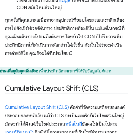
เซิร์ฟเวอร์ต้นทางไปยัง
Edge
ได้หรือไม่ ซึ่งเป็นฟีเจอร์ของ
CDN สมัยใหม่ส่วนใหญ่
ทุกครั้งที่คุณแสดงเนื้อหาจากอุปกรณ์ที่ขอบโดยตรงและหลีกเลี่ยง
การไปยังเซิร์ฟเวอร์ต้นทาง ประสิทธิภาพก็จะดีขึ้น แม้แต่ในกรณีที่
คุณ
ต้อง
เดินทางไปจนถึงต้นทาง โดยทั่วไป CDN ก็ได้รับการเพิ่ม
ประสิทธิภาพให้ดำเนินการดังกล่าวได้เร็วขึ้น ดังนั้นไม่ว่าจะดำเนิน
การด้วยวิธีใด คุณก็จะได้รับประโยชน์
อ่านเพื่อดูข้อมูลเพิ่มเติม:
เพิ่มประสิทธิภาพเวลาที่ได้รับข้อมูลไบต์แรก
Cumulative Layout Shift (CLS)
Cumulative Layout Shift (CLS)
คือค่าที่วัดความเสถียรขององค์
ประกอบของหน้าเว็บ แม้ว่า CLS จะเป็นเมตริกที่เว็บไซต์ส่วนใหญ่
มักจะทำได้ดี แต่เว็บไซต์ประมาณ
หนึ่งในสี่
ยังคงไม่เป็นไปตาม
เกณฑ์ที่แนะนำ
จึงยังมีโอกาสมากมายที่เว็บไซต์จำนวนมากจะ