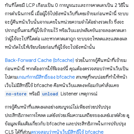
ทันทีโดยมี LCP เกือบเป็น 0 การบูรณะและการคาดเดาเป็น 2 วิธีใน
การดำเนินการนี้ เมื่อผู้ใช้ไปยังหน้าเว็บที่เคยเข้าชมก่อนหน้านี้ ระบบ
จะกู้คืนหน้าเว็บนั้นจากแคชในหน่วยความจําได้อย่างรวดเร็ว ซึ่งจะ
ปรากฏขึ้นตามที่ผู้ใช้เข้าชมไว้ หรือเว็บแอปพลิเคชันอาจลองคาดเดา
ว่าผู้ใช้จะไปที่ใดต่อ และหากคาดเดาถูก ระบบจะโหลดและแสดงผล
หน้าถัดไปให้เรียบร้อยก่อนที่ผู้ใช้จะไปยังหน้านั้น
Back-Forward Cache (bfcache)
ช่วยในการกู้คืนหน้าที่เข้าชม
ก่อนหน้านี้ หากต้องการใช้ฟีเจอร์นี้ คุณต้องตรวจสอบว่าหน้าเว็บเป็น
ไปตาม
เกณฑ์การมีสิทธิ์ของ bfcache
สาเหตุที่พบบ่อยที่ทำให้หน้า
เว็บไม่มีสิทธิ์ใช้ bfcache คือหน้าเว็บแสดงพร้อมกับคำสั่งแคช
no-store
หรือมี
unload
Listener เหตุการณ์
การกู้คืนหน้าที่แสดงผลอย่างสมบูรณ์ไม่เพียงช่วยปรับปรุง
ประสิทธิภาพการโหลด แต่ยังช่วยเพิ่มความเสถียรของเลย์เอาต์ด้วย ดู
ข้อมูลเพิ่มเติมเกี่ยวกับ bfcache และประสิทธิภาพในการปรับปรุง
CLS ได้ที่ส่วน
ตรวจสอบว่าหน้าเว็บมีสิทธิ์ใช้ bfcache