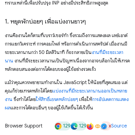
ทราบเหล่านี้เพื่อปรับปรุง INP อย่างมีประสิทธิภาพสูงสุด
1
.
หยุดพักบ่อยๆ เพื่อแบ่งงานยาวๆ
งานคืองานใดก็ตามที่เบราว์เซอร์ทำ ซึ่งรวมถึงการแสดงผล เลย์เอาต์
การแยกวิเคราะห์ การคอมไพล์ หรือการดำเนินการสคริปต์ เมื่องานมี
ระยะเวลานานกว่า 50 มิลลิวินาที ก็จะกลายเป็น
งานที่มีระยะเวลา
นาน
งานที่มีระยะเวลานานเป็นปัญหาเนื่องจากอาจบล็อกไม่ให้เทรด
หลักตอบสนองต่อการโต้ตอบของผู้ใช้อย่างรวดเร็ว
แม้ว่าคุณควรพยายามทำงานใน JavaScript ให้น้อยที่สุดเสมอ แต่
คุณก็ช่วยเทรดหลักได้โดย
แบ่งงานที่มีระยะเวลานานออกเป็นหลาย
งาน
ซึ่งทำได้โดย
ให้สิทธิ์เธรดหลักบ่อยๆ
เพื่อให้
การอัปเดตการแสดง
ผล
และการโต้ตอบอื่นๆ ของผู้ใช้เกิดขึ้นได้เร็วขึ้น
129
129
x
Browser Support
Source