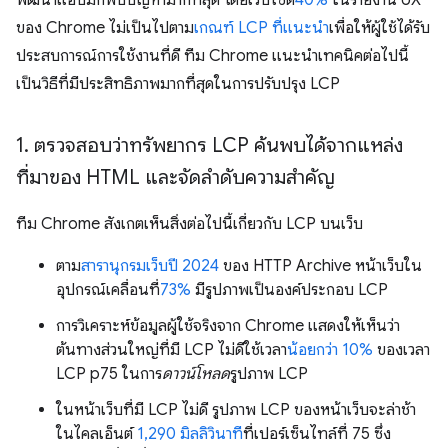
พัฒนาแอปมักพบปัญหามากที่สุด โดยเว็บไซต์
40%
ในรายงาน UX
ของ Chrome ไม่เป็นไปตาม
เกณฑ์ LCP ที่แนะนํา
เพื่อให้ผู้ใช้ได้รับ
ประสบการณ์การใช้งานที่ดี ทีม Chrome แนะนำเทคนิคต่อไปนี้
เป็นวิธีที่มีประสิทธิภาพมากที่สุดในการปรับปรุง LCP
1
.
ตรวจสอบว่าทรัพยากร LCP ค้นพบได้จากแหล่ง
ที่มาของ HTML และจัดลําดับความสําคัญ
ทีม Chrome สังเกตเห็นสิ่งต่อไปนี้เกี่ยวกับ LCP บนเว็บ
ตาม
สารานุกรมเว็บปี 2024
ของ HTTP Archive หน้าเว็บใน
อุปกรณ์เคลื่อนที่
73%
มีรูปภาพเป็นองค์ประกอบ LCP
การวิเคราะห์ข้อมูลผู้ใช้จริงจาก Chrome แสดงให้เห็นว่า
ต้นทางส่วนใหญ่ที่มี LCP ไม่ดีใช้เวลา
น้อยกว่า 10%
ของเวลา
LCP p75 ในการ
ดาวน์โหลด
รูปภาพ LCP
ในหน้าเว็บที่มี LCP ไม่ดี รูปภาพ LCP ของหน้าเว็บจะล่าช้า
ในไคลเอ็นต์
1,290 มิลลิวินาที
ที่เปอร์เซ็นไทล์ที่ 75 ซึ่ง