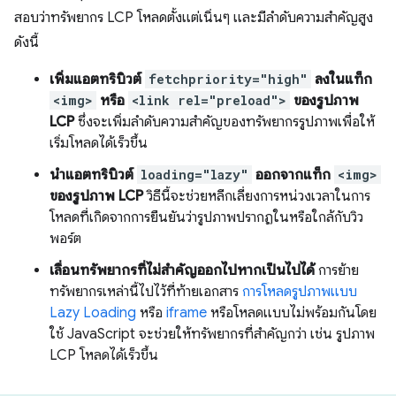
สอบว่าทรัพยากร LCP โหลดตั้งแต่เนิ่นๆ และมีลําดับความสําคัญสูง
ดังนี้
เพิ่มแอตทริบิวต์
fetchpriority="high"
ลงในแท็ก
<img>
หรือ
<link rel="preload">
ของรูปภาพ
LCP
ซึ่งจะเพิ่มลำดับความสำคัญของทรัพยากรรูปภาพเพื่อให้
เริ่มโหลดได้เร็วขึ้น
นําแอตทริบิวต์
loading="lazy"
ออกจากแท็ก
<img>
ของรูปภาพ LCP
วิธีนี้จะช่วยหลีกเลี่ยงการหน่วงเวลาในการ
โหลดที่เกิดจากการยืนยันว่ารูปภาพปรากฏในหรือใกล้กับวิว
พอร์ต
เลื่อนทรัพยากรที่ไม่สําคัญออกไปหากเป็นไปได้
การย้าย
ทรัพยากรเหล่านี้ไปไว้ที่ท้ายเอกสาร
การโหลดรูปภาพแบบ
Lazy Loading
หรือ
iframe
หรือโหลดแบบไม่พร้อมกันโดย
ใช้ JavaScript จะช่วยให้ทรัพยากรที่สําคัญกว่า เช่น รูปภาพ
LCP โหลดได้เร็วขึ้น