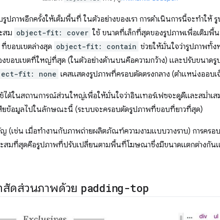
รูปภาพอีกครั้งให้เต็มพื้นที่ ในตัวอย่างของเรา การดำเนินการนี้จะทำให้
าะสม
object-fit: cover
ใช้ ขนาดที่เล็กที่สุดของรูปภาพเพื่อเติมพื
" ที่ขอบเขตล่างสุด
object-fit: contain
ช่วยให้มั่นใจว่ารูปภาพทั้
องขอบเขตที่ใหญ่ที่สุด (ในตัวอย่างด้านบนคือความกว้าง) และปรับขนาดรู
ject-fit: none
เคสแสดงรูปภาพที่ครอบตัดตรงกลาง (ตำแหน่งออบเจ็ก
้ได้ในสถานการณ์ส่วนใหญ่เพื่อให้มั่นใจว่าอินเทอร์เฟซจะดูดีและสม่ำเสมอ
ยข้อมูลไปในลักษณะนี้ (ระบบจะครอบตัดรูปภาพที่ขอบที่ยาวที่สุด)
คัญ (เช่น เมื่อทำงานกับภาพถ่ายผลิตภัณฑ์ความงามแบบวางราบ) การครอบตัด
ะสมที่สุดคือรูปภาพที่ปรับเปลี่ยนตามพื้นที่โฆษณาซึ่งมีขนาดแตกต่างกันแล
กษาสัดส่วนภาพด้วย
padding-top