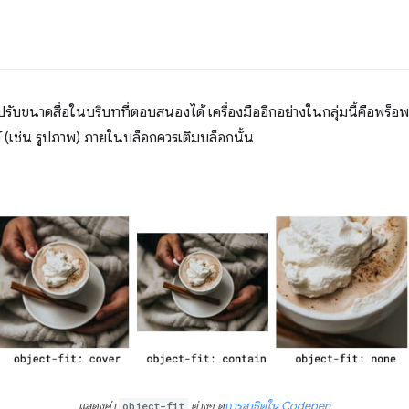
ับขนาดสื่อในบริบทที่ตอบสนองได้ เครื่องมืออีกอย่างในกลุ่มนี้คือพร็อพเ
กต์ (เช่น รูปภาพ) ภายในบล็อกควรเติมบล็อกนั้น
แสดงค่า
object-fit
ต่างๆ ดู
การสาธิตใน Codepen