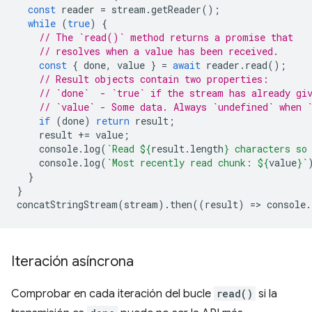
const
reader
=
stream
.
getReader
();
while
(
true
)
{
// The `read()` method returns a promise that
// resolves when a value has been received.
const
{
done
,
value
}
=
await
reader
.
read
();
// Result objects contain two properties:
// `done`  - `true` if the stream has already gi
// `value` - Some data. Always `undefined` when 
if
(
done
)
return
result
;
result
+=
value
;
console
.
log
(
`Read 
${
result
.
length
}
 characters so
console
.
log
(
`Most recently read chunk: 
${
value
}
`
}
}
concatStringStream
(
stream
).
then
((
result
)
=
>
console
.
Iteración asíncrona
Comprobar en cada iteración del bucle
read()
si la