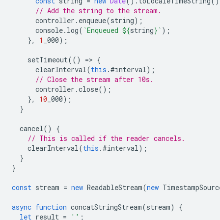
const
string
=
new
Date
().
toLocaleTimeString
()
// Add the string to the stream.
controller
.
enqueue
(
string
);
console
.
log
(
`Enqueued 
${
string
}
`
);
},
1
_000
);
setTimeout
(()
=
>
{
clearInterval
(
this
.
#interval
);
// Close the stream after 10s.
controller
.
close
();
},
10
_000
);
}
cancel
()
{
// This is called if the reader cancels.
clearInterval
(
this
.
#interval
);
}
}
const
stream
=
new
ReadableStream
(
new
TimestampSourc
async
function
concatStringStream
(
stream
)
{
let
result
=
''
;