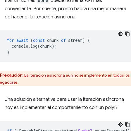
transmisión es
done
puede no ser la API más
conveniente. Por suerte, pronto habrá una mejor manera
de hacerlo: la iteración asíncrona.
for
await
(
const
chunk
of
stream
)
{
console
.
log
(
chunk
);
}
Precaución:
La iteración asíncrona
aún no se implementó en todos los
egadores
.
Una solución alternativa para usar la iteración asíncrona
hoy es implementar el comportamiento con un polyfill.
if
(
!
ReadableStream
.
prototype
[
Symbol
.
asyncIterator
])