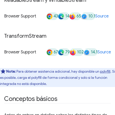
Readable
Stream y Writable
Stream
43
14
65
10.1
Browser Support
Source
Transform
Stream
67
79
102
14.1
Browser Support
Source
Nota:
Para obtener asistencia adicional, hay disponible un
polyfill
. Si
es posible, carga el polyfill de forma condicional y solo si la función
integrada no está disponible.
Conceptos básicos