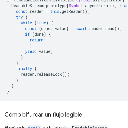
ReadableStream
.
prototype
[
Symbol
.
asyncIterator
]
=
a
const
reader
=
this
.
getReader
();
try
{
while
(
true
)
{
const
{
done
,
value
}
=
await
reader
.
read
();
if
(
done
)
{
return
;
}
yield
value
;
}
}
finally
{
reader
.
releaseLock
();
}
}
}
Cómo bifurcar un flujo legible
tee()
ReadableStream