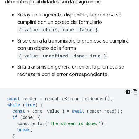
diferentes posibilidades son las siguientes:
Si hay un fragmento disponible, la promesa se
cumplirá con un objeto del formulario
{ value: chunk, done: false }
.
Si se cierra la transmisión, la promesa se cumplirá
con un objeto de la forma
{ value: undefined, done: true }
.
Si la transmisión genera un error, la promesa se
rechazará con el error correspondiente.
const
reader
=
readableStream
.
getReader
();
while
(
true
)
{
const
{
done
,
value
}
=
await
reader
.
read
();
if
(
done
)
{
console
.
log
(
'The stream is done.'
);
break
;
}