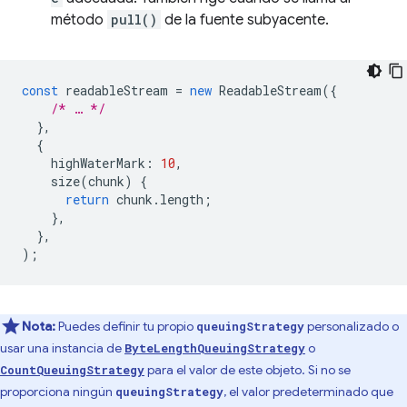
método
pull()
de la fuente subyacente.
const
readableStream
=
new
ReadableStream
({
/* … */
},
{
highWaterMark
:
10
,
size
(
chunk
)
{
return
chunk
.
length
;
},
},
);
Nota:
Puedes definir tu propio
personalizado o
queuingStrategy
usar una instancia de
o
ByteLengthQueuingStrategy
para el valor de este objeto. Si no se
CountQueuingStrategy
proporciona ningún
, el valor predeterminado que
queuingStrategy