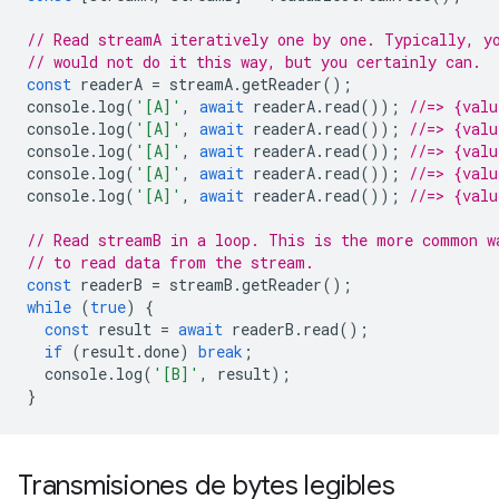
// Read streamA iteratively one by one. Typically, y
// would not do it this way, but you certainly can.
const
readerA
=
streamA
.
getReader
();
console
.
log
(
'[A]'
,
await
readerA
.
read
());
//=> {val
console
.
log
(
'[A]'
,
await
readerA
.
read
());
//=> {val
console
.
log
(
'[A]'
,
await
readerA
.
read
());
//=> {val
console
.
log
(
'[A]'
,
await
readerA
.
read
());
//=> {val
console
.
log
(
'[A]'
,
await
readerA
.
read
());
//=> {valu
// Read streamB in a loop. This is the more common w
// to read data from the stream.
const
readerB
=
streamB
.
getReader
();
while
(
true
)
{
const
result
=
await
readerB
.
read
();
if
(
result
.
done
)
break
;
console
.
log
(
'[B]'
,
result
);
}
Transmisiones de bytes legibles