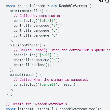
const
readableStream
=
new
ReadableStream
({
start
(
controller
)
{
// Called by constructor.
console
.
log
(
'[start]'
);
controller
.
enqueue
(
'a'
);
controller
.
enqueue
(
'b'
);
controller
.
enqueue
(
'c'
);
},
pull
(
controller
)
{
// Called `read()` when the controller's queue i
console
.
log
(
'[pull]'
);
controller
.
enqueue
(
'd'
);
controller
.
close
();
},
cancel
(
reason
)
{
// Called when the stream is canceled.
console
.
log
(
'[cancel]'
,
reason
);
},
});
// Create two `ReadableStream`s.
const
[
streamA
,
streamB
]
=
readableStream
.
tee
();