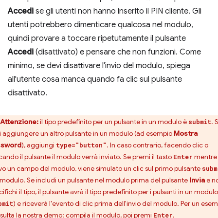
Accedi
se gli utenti non hanno inserito il PIN cliente. Gli
utenti potrebbero dimenticare qualcosa nel modulo,
quindi provare a toccare ripetutamente il pulsante
Accedi
(disattivato) e pensare che non funzioni. Come
minimo, se devi disattivare l'invio del modulo, spiega
all'utente cosa manca quando fa clic sul pulsante
disattivato.
Attenzione:
il tipo predefinito per un pulsante in un modulo è
. 
submit
i aggiungere un altro pulsante in un modulo (ad esempio
Mostra
ssword
), aggiungi
. In caso contrario, facendo clic o
type="button"
cando il pulsante il modulo verrà inviato. Se premi il tasto
mentre
Enter
ivo un campo del modulo, viene simulato un clic sul primo pulsante
subm
 modulo. Se includi un pulsante nel modulo prima del pulsante
Invia
e n
ifichi il tipo, il pulsante avrà il tipo predefinito per i pulsanti in un modulo
) e riceverà l'evento di clic prima dell'invio del modulo. Per un esem
bmit
sulta la nostra
demo
: compila il modulo, poi premi
.
Enter