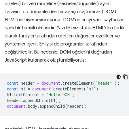
dizeleri) bir veri modeline (nesneler/düğümler) ayırır.
Tarayıcı, bu düğümlerden bir ağaç oluşturarak (DOM)
HTML'nin hiyerarşisini korur. DOM'un en iyi yanı, sayfanızın
canlı bir temsili olmasıdır. Yazdığımız statik HTML'den farklı
olarak tarayıcı tarafından üretilen düğümler özellikler ve
yöntemler içerir. En iyisi de programlar tarafından
değiştirilebilir. Bu nedenle, DOM öğelerini doğrudan
JavaScript kullanarak oluşturabiliyoruz:
const
header
=
document
.
createElement
(
'header'
);
const
h1
=
document
.
createElement
(
'h1'
);
h1
.
textContent
=
'Hello DOM'
;
header
.
appendChild
(
h1
);
document
.
body
.
appendChild
(
header
);