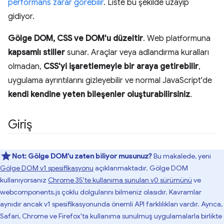
performans zarar görebilir
. Liste bu şekilde uzayıp
gidiyor.
Gölge DOM, CSS ve DOM'u düzeltir
. Web platformuna
kapsamlı stiller
sunar. Araçlar veya adlandırma kuralları
olmadan,
CSS'yi işaretlemeyle bir araya getirebilir
,
uygulama ayrıntılarını gizleyebilir ve normal JavaScript'de
kendi kendine yeten bileşenler oluşturabilirsiniz
.
Giriş
Not:
Gölge DOM'u zaten biliyor musunuz?
Bu makalede, yeni
Gölge DOM v1 spesifikasyonu
açıklanmaktadır. Gölge DOM
kullanıyorsanız
Chrome 35'te kullanıma sunulan v0 sürümünü
ve
webcomponents.js çoklu dolgularını bilmeniz olasıdır. Kavramlar
aynıdır ancak v1 spesifikasyonunda önemli API farklılıkları vardır. Ayrıca,
Safari, Chrome ve Firefox'ta kullanıma sunulmuş uygulamalarla birlikte