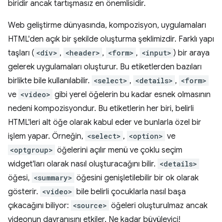
biridir ancak tartışmasız en önemlisidir.
Web geliştirme dünyasında, kompozisyon, uygulamaları
HTML'den açık bir şekilde oluşturma şeklimizdir. Farklı yapı
taşları (
<div>
,
<header>
,
<form>
,
<input>
) bir araya
gelerek uygulamaları oluşturur. Bu etiketlerden bazıları
birlikte bile kullanılabilir.
<select>
,
<details>
,
<form>
ve
<video>
gibi yerel öğelerin bu kadar esnek olmasının
nedeni kompozisyondur. Bu etiketlerin her biri, belirli
HTML'leri alt öğe olarak kabul eder ve bunlarla özel bir
işlem yapar. Örneğin,
<select>
,
<option>
ve
<optgroup>
öğelerini açılır menü ve çoklu seçim
widget'ları olarak nasıl oluşturacağını bilir.
<details>
öğesi,
<summary>
öğesini genişletilebilir bir ok olarak
gösterir.
<video>
bile belirli çocuklarla nasıl başa
çıkacağını biliyor:
<source>
öğeleri oluşturulmaz ancak
videonun davranışını etkiler. Ne kadar büyüleyici!