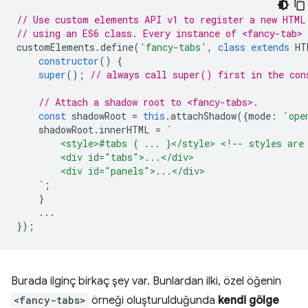
// Use custom elements API v1 to register a new HTML
// using an ES6 class. Every instance of <fancy-tab>
customElements
.
define
(
'fancy-tabs'
,
class
extends
HT
constructor
()
{
super
();
// always call super() first in the con
// Attach a shadow root to <fancy-tabs>.
const
shadowRoot
=
this
.
attachShadow
({
mode
:
'ope
shadowRoot
.
innerHTML
=
`
        <style>#tabs { ... }</style> <!-- styles are
        <div id="tabs">...</div>
        <div id="panels">...</div>
    `
;
}
...
});
Burada ilginç birkaç şey var. Bunlardan ilki, özel öğenin
<fancy-tabs>
örneği oluşturulduğunda
kendi gölge