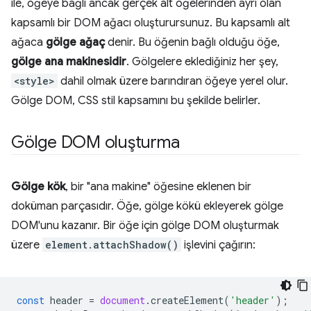
ile, öğeye bağlı ancak gerçek alt öğelerinden ayrı olan
kapsamlı bir DOM ağacı oluşturursunuz. Bu kapsamlı alt
ağaca
gölge ağaç
denir. Bu öğenin bağlı olduğu öğe,
gölge ana makinesidir
. Gölgelere eklediğiniz her şey,
<style>
dahil olmak üzere barındıran öğeye yerel olur.
Gölge DOM, CSS stil kapsamını bu şekilde belirler.
Gölge DOM oluşturma
Gölge kök
, bir "ana makine" öğesine eklenen bir
doküman parçasıdır. Öğe, gölge kökü ekleyerek gölge
DOM'unu kazanır. Bir öğe için gölge DOM oluşturmak
üzere
element.attachShadow()
işlevini çağırın:
const
header
=
document
.
createElement
(
'header'
);