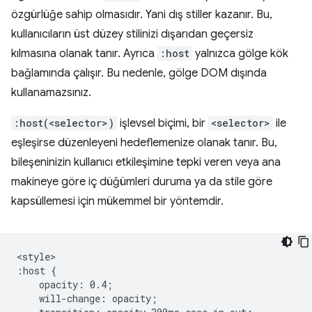
özgürlüğe sahip olmasıdır. Yani dış stiller kazanır. Bu,
kullanıcıların üst düzey stilinizi dışarıdan geçersiz
kılmasına olanak tanır. Ayrıca
:host
yalnızca gölge kök
bağlamında çalışır. Bu nedenle, gölge DOM dışında
kullanamazsınız.
:host(<selector>)
işlevsel biçimi, bir
<selector>
ile
eşleşirse düzenleyeni hedeflemenize olanak tanır. Bu,
bileşeninizin kullanıcı etkileşimine tepki veren veya ana
makineye göre iç düğümleri duruma ya da stile göre
kapsüllemesi için mükemmel bir yöntemdir.
<style>

:host {

    opacity: 0.4;

    will-change: opacity;
