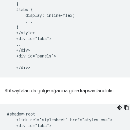
    }

    #tabs {

        display: inline-flex;

        ...

    }

    </style>

    <div id="tabs">

    ...

    </div>

    <div id="panels">

    ...

Stil sayfaları da gölge ağacına göre kapsamlandırılır:
#shadow-root

    <link rel="stylesheet" href="styles.css">

    <div id="tabs">
