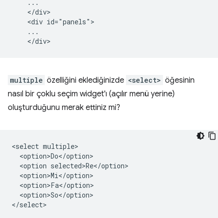
    ...

    </div>

    <div id="panels">

    ...

multiple
özelliğini eklediğinizde
<select>
öğesinin
nasıl bir çoklu seçim widget'ı (açılır menü yerine)
oluşturduğunu merak ettiniz mi?
<select multiple>

  <option>Do</option>

  <option selected>Re</option>

  <option>Mi</option>

  <option>Fa</option>

  <option>So</option>
