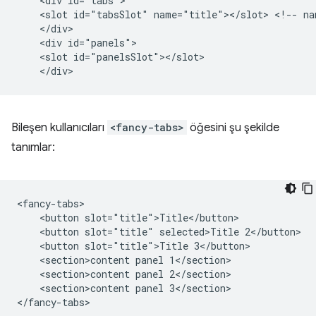
    <div id="tabs">

    <slot id="tabsSlot" name="title"></slot> <!-- nam
    </div>

    <div id="panels">

    <slot id="panelsSlot"></slot>

Bileşen kullanıcıları
<fancy-tabs>
öğesini şu şekilde
tanımlar:
<fancy-tabs>

    <button slot="title">Title</button>

    <button slot="title" selected>Title 2</button>

    <button slot="title">Title 3</button>

    <section>content panel 1</section>

    <section>content panel 2</section>

    <section>content panel 3</section>

</fancy-tabs>
