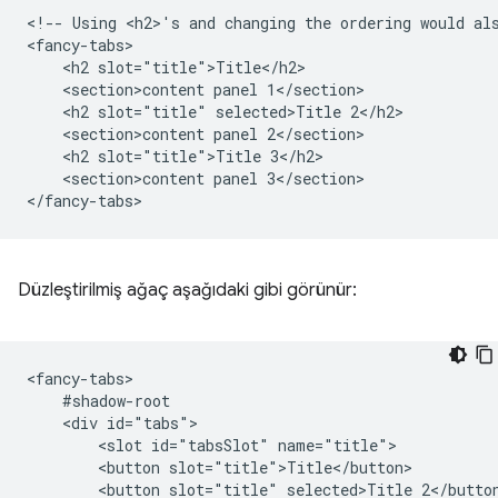
<!-- Using <h2>'s and changing the ordering would als
<fancy-tabs>

    <h2 slot="title">Title</h2>

    <section>content panel 1</section>

    <h2 slot="title" selected>Title 2</h2>

    <section>content panel 2</section>

    <h2 slot="title">Title 3</h2>

    <section>content panel 3</section>

Düzleştirilmiş ağaç aşağıdaki gibi görünür:
<fancy-tabs>

    #shadow-root

    <div id="tabs">

        <slot id="tabsSlot" name="title">

        <button slot="title">Title</button>

        <button slot="title" selected>Title 2</button