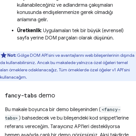
kullanabileceğiniz ve adlandırma çakışmaları
konusunda endişelenmenize gerek olmadığı
anlamına gelir.
Üretkenlik
: Uygulamaları tek bir büyük (evrensel)
sayfa yerine DOM parçaları olarak düşünün.
Not:
Gölge DOM API'sini ve avantajlarını web bileşenlerinin dışında
da kullanabilirsiniz. Ancak bu makalede yalnızca özel öğeleri temel
alan örneklere odaklanacağız. Tüm örneklerde özel öğeler v1 API'sini
kullanacağım.
fancy-tabs
demo
Bu makale boyunca bir demo bileşeninden (
<fancy-
tabs>
) bahsedecek ve bu bileşendeki kod snippet'lerine
referans vereceğim. Tarayıcınız API'leri destekliyorsa
hemen aşağıda canlı bir demo görürsünüz. Aksi takdirde,