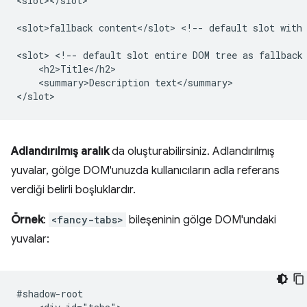
<slot></slot>

<slot>fallback content</slot> <!-- default slot with 
<slot> <!-- default slot entire DOM tree as fallback 
    <h2>Title</h2>

    <summary>Description text</summary>

Adlandırılmış aralık
da oluşturabilirsiniz. Adlandırılmış
yuvalar, gölge DOM'unuzda kullanıcıların adla referans
verdiği belirli boşluklardır.
Örnek
:
<fancy-tabs>
bileşeninin gölge DOM'undaki
yuvalar:
#shadow-root
