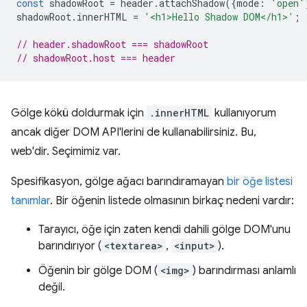
const
shadowRoot
=
header
.
attachShadow
({
mode
:
'open'
shadowRoot
.
innerHTML
=
'<h1>Hello Shadow DOM</h1>'
;
// header.shadowRoot === shadowRoot
// shadowRoot.host === header
Gölge kökü doldurmak için
.innerHTML
kullanıyorum
ancak diğer DOM API'lerini de kullanabilirsiniz. Bu,
web'dir. Seçimimiz var.
Spesifikasyon, gölge ağacı barındıramayan
bir öğe listesi
tanımlar
. Bir öğenin listede olmasının birkaç nedeni vardır:
Tarayıcı, öğe için zaten kendi dahili gölge DOM'unu
barındırıyor (
<textarea>
,
<input>
).
Öğenin bir gölge DOM (
<img>
) barındırması anlamlı
değil.