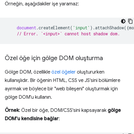
Örneğin, aşağıdakiler işe yaramaz:
document
.
createElement
(
'input'
).
attachShadow
({
mo
// Error. `<input>` cannot host shadow dom.
Özel öğe için gölge DOM oluşturma
Gölge DOM, özellikle
özel öğeler
oluştururken
kullanışlıdır. Bir öğenin HTML, CSS ve JS'sini bölümlere
ayırmak ve böylece bir "web bileşeni" oluşturmak için
gölge DOM'u kullanın.
Örnek
: Özel bir öğe, DOM/CSS'sini kapsayarak
gölge
DOM'u kendisine bağlar
: