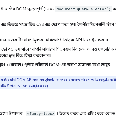
োনেন্টের DOM স্বয়ংসম্পূর্ণ (যেমন
document.querySelector()
কম
এর ভিতরে সংজ্ঞায়িত CSS এর স্কোপ করা হয়। শৈলীর নিয়মগুলি ফাঁস হয
 জন্য একটি ঘোষণামূলক, মার্কআপ-ভিত্তিক API ডিজাইন করুন।
 স্কোপড ডম মানে আপনি সাধারণ সিএসএস নির্বাচক, আরও জেনেরিক আই
দ্বন্দ্ব নিয়ে চিন্তা করবেন না।
ৃহৎ (গ্লোবাল) পৃষ্ঠার পরিবর্তে DOM-এর অংশে অ্যাপের কথা ভাবুন।
াইরে ছায়া DOM API এবং এর সুবিধাগুলি ব্যবহার করতে পারেন, আমি শুধুমাত্র ক
স্টম উপাদান v1 API ব্যবহার করব।
 ডেমো উপাদান (
<fancy-tabs>
) উল্লেখ করব এবং এটি থেকে কোড স্