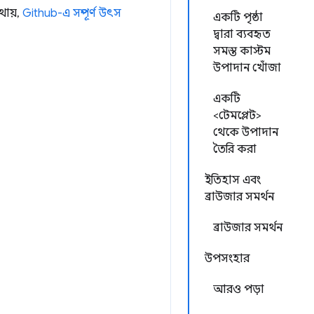
থায়,
Github-এ সম্পূর্ণ উৎস
একটি পৃষ্ঠা
দ্বারা ব্যবহৃত
সমস্ত কাস্টম
উপাদান খোঁজা
একটি
<টেমপ্লেট>
থেকে উপাদান
তৈরি করা
ইতিহাস এবং
ব্রাউজার সমর্থন
ব্রাউজার সমর্থন
উপসংহার
আরও পড়া