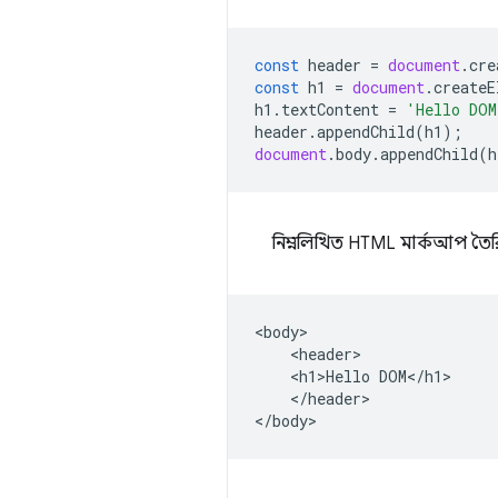
const
header
=
document
.
cre
const
h1
=
document
.
createE
h1
.
textContent
=
'Hello DOM
header
.
appendChild
(
h1
);
document
.
body
.
appendChild
(
h
নিম্নলিখিত HTML মার্কআপ তৈর
<body>

    <header>

    <h1>Hello DOM</h1>

    </header>
