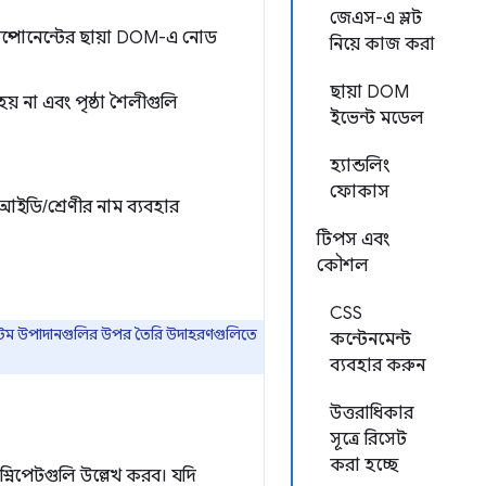
জেএস-এ স্লট
্পোনেন্টের ছায়া DOM-এ নোড
নিয়ে কাজ করা
ছায়া DOM
় না এবং পৃষ্ঠা শৈলীগুলি
ইভেন্ট মডেল
হ্যান্ডলিং
ফোকাস
ডি/শ্রেণীর নাম ব্যবহার
টিপস এবং
কৌশল
CSS
াস্টম উপাদানগুলির উপর তৈরি উদাহরণগুলিতে
কন্টেনমেন্ট
ব্যবহার করুন
উত্তরাধিকার
সূত্রে রিসেট
করা হচ্ছে
নিপেটগুলি উল্লেখ করব। যদি