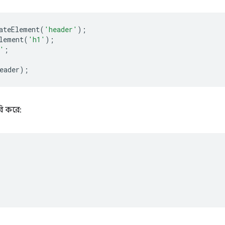
ateElement
(
'header'
);
lement
(
'h1'
);
'
;
eader
);
ি করে: