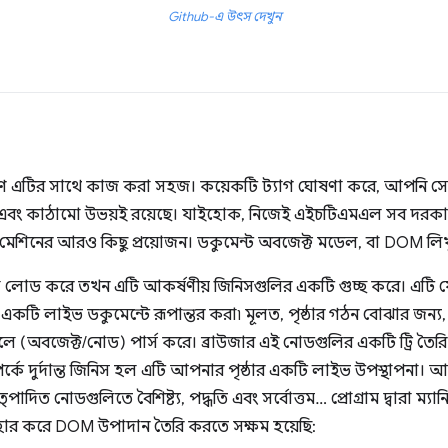
Github-এ উৎস দেখুন
ণ এটির সাথে কাজ করা সহজ। কয়েকটি ট্যাগ ঘোষণা করে, আপনি সেকেন
এবং কাঠামো উভয়ই রয়েছে। যাইহোক, নিজেই এইচটিএমএল সব দরকারী ন
ু মেশিনের আরও কিছু প্রয়োজন। ডকুমেন্ট অবজেক্ট মডেল, বা DOM লিখ
্ঠা লোড করে তখন এটি আকর্ষণীয় জিনিসগুলির একটি গুচ্ছ করে। এটি য
 লাইভ ডকুমেন্টে রূপান্তর করা৷ মূলত, পৃষ্ঠার গঠন বোঝার জন্য, 
 মডেলে (অবজেক্ট/নোড) পার্স করে। ব্রাউজার এই নোডগুলির একটি ট্রি ত
্কে দুর্দান্ত জিনিস হল এটি আপনার পৃষ্ঠার একটি লাইভ উপস্থাপনা। 
পাদিত নোডগুলিতে বৈশিষ্ট্য, পদ্ধতি এবং সর্বোত্তম… প্রোগ্রাম দ্বারা ম্
যবহার করে DOM উপাদান তৈরি করতে সক্ষম হয়েছি: