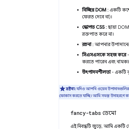
বিচ্ছিন্ন DOM
: একটি কম্প
ফেরত দেবে না)।
স্কোপড CSS
: ছায়া DOM 
রক্তপাত করে না।
রচনা
: আপনার উপাদানের
সিএসএসকে সহজ করে
-
করতে পারেন এবং নামকরণের 
উৎপাদনশীলতা
- একটি ব
দ্রষ্টব্য:
যদিও আপনি ওয়েব উপাদানগুলির ব
ফোকাস করতে যাচ্ছি। আমি সমস্ত উদাহরণে কা
fancy-tabs
ডেমো
এই নিবন্ধটি জুড়ে, আমি একটি