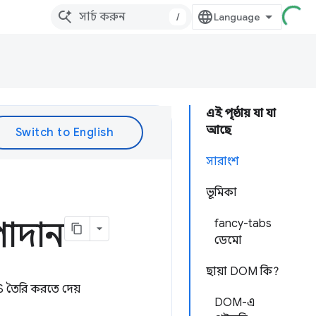
/
এই পৃষ্ঠায় যা যা
আছে
সারাংশ
ভূমিকা
উপাদান
fancy-tabs
ডেমো
ছায়া DOM কি?
 তৈরি করতে দেয়
DOM-এ