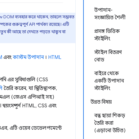
উপাদান-
w DOM ব্যবহার করে থাকেন, তাহলে সম্ভবত
সংজ্ঞায়িত শৈলী
গুরুত্বপূর্ণ API পার্থক্য রয়েছে। এটি
প্রসঙ্গ ভিত্তিক
ে। নতুন কী আছে তা দেখতে পড়তে থাকুন বা
স্টাইলিং
স্টাইল বিতরণ
M
এবং
কাস্টম উপাদান
।
HTML
নোড
বাইরে থেকে
নি এর সুবিধাগুলি (CSS
একটি উপাদান
লি
তৈরি করেন, যা স্থিতিস্থাপক,
স্টাইলিং
চটিএমএল (জেএস এপিআই সহ)
উন্নত বিষয়
বয়ংসম্পূর্ণ HTML, CSS এবং
বন্ধ ছায়া শিকড়
তৈরি করা
তএব, এটি ওয়েব ডেভেলপমেন্টে
(এড়ানো উচিত)