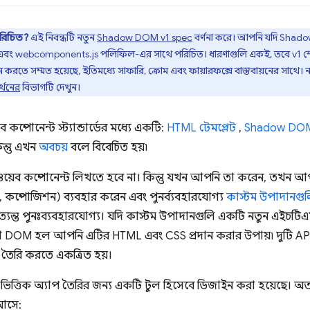
পরিচিত?
এই নিবন্ধটি নতুন
Shadow DOM v1 spec
বর্ণনা করে। আপনি যদি Shado
বং webcomponents.js পলিফিল-এর সাথে পরিচিত। ধারণাগুলি একই, তবে v1 স্পেকের 
ায়ন করতে সম্মত হয়েছে, ইতিমধ্যে সাফারি, ক্রোম এবং ফায়ারফক্সে বাস্তবায়নের সাথ
্থনের
বিভাগটি দেখুন।
পোনেন্ট স্ট্যান্ডার্ডের মধ্যে একটি:
HTML টেমপ্লেট
,
Shadow DO
ন্তু এখন
অবচয়
বলে বিবেচিত হয়৷
য়েব কম্পোনেন্ট লিখতে হবে না। কিন্তু যখন আপনি তা করেন, তখন আপ
 কম্পোজিশন) ব্যবহার করেন এবং পুনর্ব্যবহারযোগ্য
কাস্টম উপাদানগু
ত্যন্ত পুনঃব্যবহারযোগ্য। যদি কাস্টম উপাদানগুলি একটি নতুন এই
়া DOM হল আপনি এটির HTML এবং CSS প্রদান করার উপায়৷ দুটি API স্
তৈরি করতে একত্রিত হয়।
িত্তিক অ্যাপ তৈরির জন্য একটি টুল হিসেবে ডিজাইন করা হয়েছে। অ
 আসে: