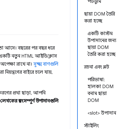
পটভূমি
ছায়া DOM তৈরি
করা হচ্ছে
একটি কাস্টম
উপাদানের জন্য
ছায়া DOM
গুরতা আসে। বছরের পর বছর ধরে
তৈরি করা হচ্ছে
একটি নতুন HTML আইডি/ক্লাস
 অপেক্ষা রাখে না।
সূক্ষ্ম বাগগুলি
রচনা এবং স্লট
রা নিয়ন্ত্রণের বাইরে চলে যায়,
পরিভাষা:
হালকা DOM
করণের প্রথা ছাড়া, আপনি
বনাম ছায়া
DOM
লেখকের স্বয়ংসম্পূর্ণ উপাদানগুলি
<slot> উপাদান
স্টাইলিং