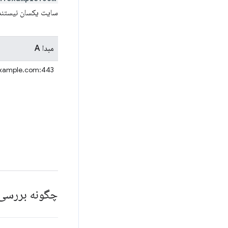
سایت یکسان نیستند، زیرا فقط قسمت eTLD+1 م
مبدا A
example.com:443
چگونه بررسی 