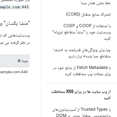
خط مشی همان مبدا
ample.com:443
اشتراک منابع متقابل (CORS)
"منشا یکسان" و 
با استفاده از COOP و COEP
وب‌سایت خود را "منشأ متقاطع ایزوله"
وب‌سایت‌هایی که تر
کنید
در نظر گرفته می شو
چرا برای ویژگی‌های قدرتمند به «منشا
متقاطع جدا شده» نیاز دارید
مبدا A
با Fetch Metadata از منابع خود در
example.com:443
برابر حملات وب محافظت کنید
از وب سایت ها در برابر XSS محافظت
کنید
با Trusted Types از آسیب‌پذیری‌های
برنامه‌نویسی متقابل مبتنی بر DOM