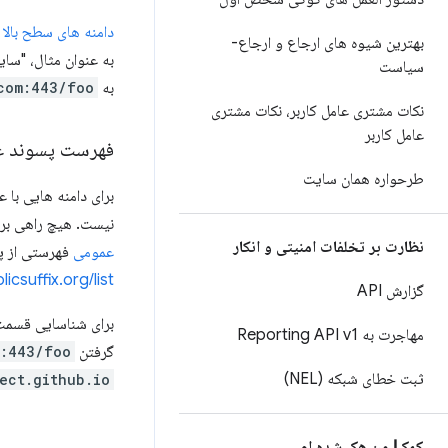
دامنه های سطح بالا (TLD
بهترین شیوه های ارجاع و ارجاع-
به عنوان مثال، "سای
سیاست
به URL
com:443/foo
نکات مشتری عامل کاربر، نکات مشتری
عامل کاربر
فهرست پسوند عم
طرحواره همان سایت
برای دامنه هایی با 
نیست. هیچ راهی برای تعیین ا
نظارت بر تخلفات امنیتی و انکار
عمومی
فهرستی از پ
licsuffix.org/list
گزارش API
برای شناسایی قسمت "سایت" دامنه ا
مهاجرت به Reporting API v1
گرفتن
o:443/foo
ثبت خطای شبکه (NEL)
ect.github.io
کمک! من هک شده ام