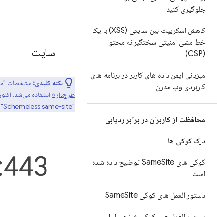
جلوگیری کنید
کاهش اسکریپت بین سایتی (XSS) با یک
خط مشی امنیتی سختگیرانه محتوا
سایت
(CSP)
میزبانی ایمن داده های کاربر در برنامه های
نکته کلیدی:
مشخصات "سا
کاربردی وب مدرن
طرح‌دار»
استفاده می‌شد. اکنو
"Schemeless same-site"
م
محافظت از کاربران در برابر ردیابی
درک کوکی ها
کوکی های Same
Site توضیح داده شده
است
دستور العمل های کوکی Same
Site
دستور العمل های کوکی شخص اول