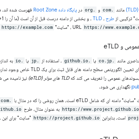
)
مانند
.com
و
.org
در
پایگاه داده Root Zone
فهرست شده اند. د
ت" ترکیبی از
طرح
،
TLD
https://www.example.
، "سایت"
https://example.com
ا
ومی و e
TLD
عناصری مانند
.co.jp
یا
.github.io
، استفاده از
.jp
یا
.io
به اندا
لگوریتمی سطح دامنه های قابل ثبت برای یک TLD خاص وجود ندارد. برای کمک به آن،
سوندهای عمومی را تعریف می کند که
TLD های موثر (eTLD)
نیز نامیده می شوند. 
pub
نگهداری می شود.
ی که شامل eTLD است، همان روشی را که در مثال با
.com
https://www.project.github.i
به عنوان مثال، طرح
github.io
proj
است، بنابراین
https://project.github.io
"سایت" برای این URL در نظر گرفته می شود.