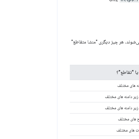
ی‌شوند. هر چیز دیگری "منشا متقاطع"
یا "تقاطع"؟
نه های مختلف
ح های مختلف
رت های مختلف