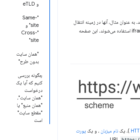
و eTLD
"Same-
ه درک می شوند. به عنوان مثال، آنها در زمینه انتقال
site" و
، کوکی‌ها، باز کردن پنجره‌های بازشو، منابع جاسازی شده و iframe استفاده می‌شوند. این صفحه
"Cross-
site"
"همان سایت
بدون طرح"
چگونه بررسی
کنیم که آیا یک
درخواست
"همان سایت"،
"همان منبع" یا
"مقطع سایت"
است
HTT
)، یک
نام میزبان
، و یک
پورت
https: