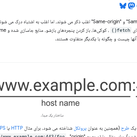
اصطلاحات "Same-site" و "Same-origin" اغلب ذکر می شوند، اما اغلب به اشتبا
ای
fetch()
ها چیست و چگونه با یکدیگر متفاوت هستند.
ساختار یک مبدا.
طرح
(همچنین به عنوان
پروتکل
شناخته می شود، برای مثال
HTTP
یا
PS
 برای مثال، با توجه به URL
، "origin"
//www.example.com:443/foo