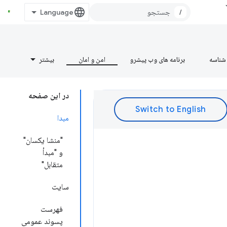
/
شناسه
برنامه های وب پیشرو
امن و امان
بیشتر
در این صفحه
مبدا
"منشا یکسان"
و "مبدأ
متقابل"
سایت
فهرست
پسوند عمومی