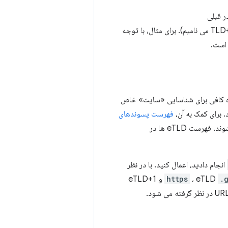
ر قبلی
، و بخشی از دامنه درست قبل از آن است (ما آن را TLD+1 می نامیم). برای مثال، با توجه
ست.
زه کافی برای شناسایی «سایت» خاص
فهرست پسوندهای
فهرست eTLD ها در
انجام دادید، اعمال کنید. با در نظر
.
، eTLD
https
و eTLD+1