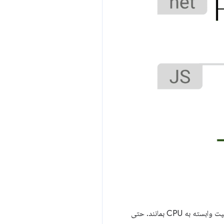
با رندرینگ سمت سرور، احتمال کمتری وجود دارد که کاربران قبل از استفاده از سایت شما، منتظر اجرای جاوا اسکریپت وابسته به CPU بمانند. حتی