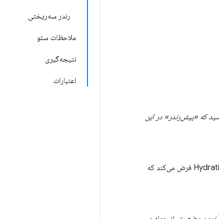
رندر سه‌ریختی
ملاحظات سئو
نتیجه‌گیری
اعتبارات
ید که «پیش‌رندر» در این
اجرای اسکریپت‌های سمت کلاینت برای اضافه کردن وضعیت برنامه و تعامل به HTML رندر شده توسط سرور. Hydration فرض می‌کند که
 معنای مشابه هیدراتاسیون استفاده می‌شود، اما رهیدراسیون به معنای به‌روزرسانی منظم DOM با آخرین وضعیت، از جمله پس