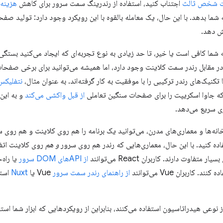
پت شخص ثالث
اجتناب کنید، استفاده از رندرینگ سمت سرور برای کاهش
هزینه‌
 شما بدهد. با این حال، یک معامله بالقوه با این رویکرد وجود دارد: تولید صف
مه شما کافی است یا خیر، تا حد زیادی به نوع تجربه‌ای که ایجاد می‌کنید بستگ
مقابل رندر سمت کلاینت وجود دارد، اما همیشه می‌توانید برای برخی صفحات
تکنیک‌های رندر ترکیبی را با موفقیت به کار گرفته‌اند. به عنوان مثال،
نتفلیکس
 که جاوا اسکریپت را برای صفحات سنگین تعاملی
از قبل واکشی می‌کند
و به این
ری سریع می‌دهد.
انه‌ها و معماری‌های مدرن، می‌توانید یک برنامه را هم روی کلاینت و هم روی سرو
ده کنید. با این حال، معماری‌هایی که رندر هم روی سرور
و هم
روی کلاینت اتفا
اوت دارند. کاربران React می‌توانند
از APIهای DOM سرور
یا راه‌
کاربران Vue می‌توانند
از راهنمای رندر سمت سرور
Vue یا
Nuxt
استفاده
ز نوعی هیدراتاسیون استفاده می‌کنند، بنابراین از رویکردهایی که ابزار شما استفا