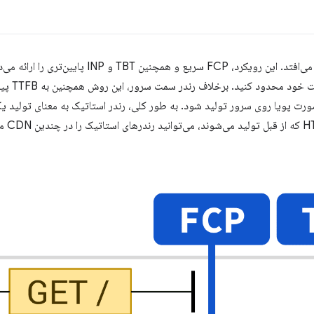
در زمان ساخت اتفاق می‌افتد. این رویکرد، FCP سریع و
اسکریپت سم
URL از 