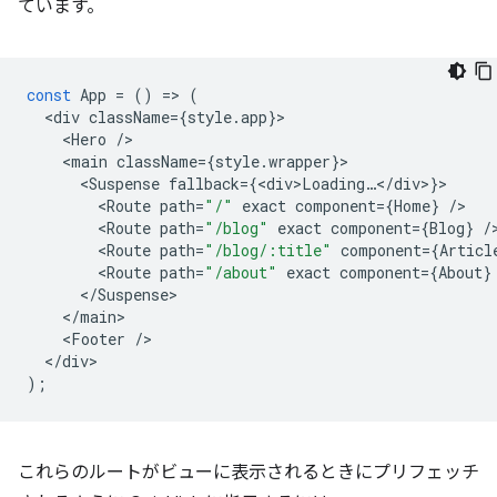
ています。
const
App
=
()
=
>
(
<
div
className
=
{
style
.
app
}
<
Hero
/
<
main
className
=
{
style
.
wrapper
}
<
Suspense
fallback
=
{
<
div>Loading
…
<
/
div
>
}
<
Route
path
=
"/"
exact
component
=
{
Home
}
/
<
Route
path
=
"/blog"
exact
component
=
{
Blog
}
/
<
Route
path
=
"/blog/:title"
component
=
{
Articl
<
Route
path
=
"/about"
exact
component
=
{
About
}
<
/Suspense
<
/main
<
Footer
/
<
/div
);
これらのルートがビューに表示されるときにプリフェッチ