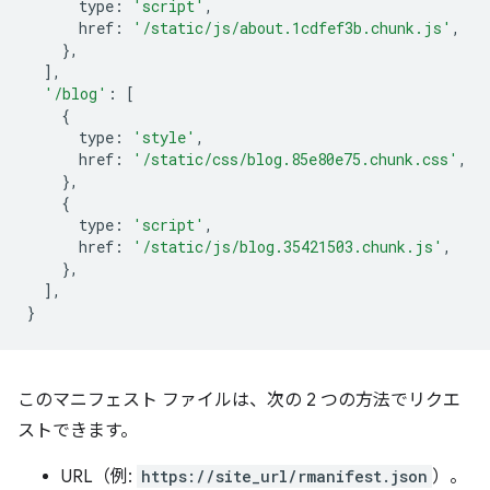
type
:
'script'
,
href
:
'/static/js/about.1cdfef3b.chunk.js'
,
},
],
'/blog'
:
[
{
type
:
'style'
,
href
:
'/static/css/blog.85e80e75.chunk.css'
,
},
{
type
:
'script'
,
href
:
'/static/js/blog.35421503.chunk.js'
,
},
],
}
このマニフェスト ファイルは、次の 2 つの方法でリクエ
ストできます。
URL（例:
https://site_url/rmanifest.json
）。