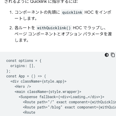
されるように Quicklink に指示するには:
コンポーネントの先頭に
quicklink
HOC をインポ
ートします。
各ルートを
withQuicklink()
HOC でラップし、
ページ コンポーネントとオプション パラメータを渡
します。
const options = {

  origins: [],

};

const App = () => (

  <div className={style.app}>

    <Hero />

    <main className={style.wrapper}>

      <Suspense fallback={<div>Loading…</div>}>

        <Route path="/" exact component={withQuicklin
        <Route path="/blog" exact component={withQuic
        <Route
