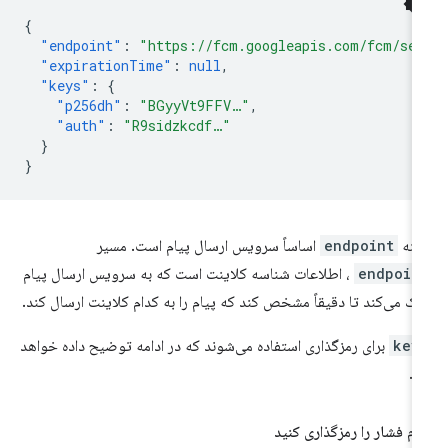
{
"endpoint"
:
"https://fcm.googleapis.com/fcm/se
"expirationTime"
:
null
,
"keys"
:
{
"p256dh"
:
"BGyyVt9FFV…"
,
"auth"
:
"R9sidzkcdf…"
}
}
منه
endpoint
اساساً سرویس ارسال پیام است. مسیر
endpoin
، اطلاعات شناسه کلاینت است که به سرویس ارسال پیام
ک می‌کند تا دقیقاً مشخص کند که پیام را به کدام کلاینت ارسال کند.
key
برای رمزگذاری استفاده می‌شوند که در ادامه توضیح داده خواهد
.
ام فشار را رمزگذاری کنید