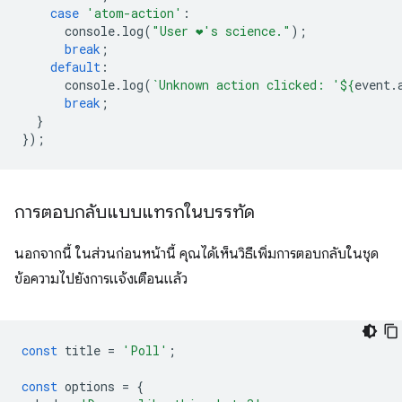
case
'atom-action'
:
console
.
log
(
"User ❤️️'s science."
);
break
;
default
:
console
.
log
(
`Unknown action clicked: '
${
event
.
break
;
}
});
การตอบกลับแบบแทรกในบรรทัด
นอกจากนี้ ในส่วนก่อนหน้านี้ คุณได้เห็นวิธีเพิ่มการตอบกลับในชุด
ข้อความไปยังการแจ้งเตือนแล้ว
const
title
=
'Poll'
;
const
options
=
{