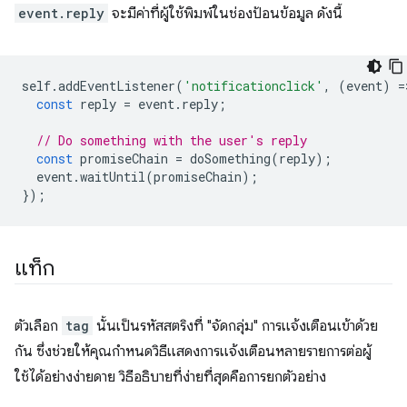
event.reply
จะมีค่าที่ผู้ใช้พิมพ์ในช่องป้อนข้อมูล ดังนี้
self
.
addEventListener
(
'notificationclick'
,
(
event
)
=
const
reply
=
event
.
reply
;
// Do something with the user's reply
const
promiseChain
=
doSomething
(
reply
);
event
.
waitUntil
(
promiseChain
);
});
แท็ก
ตัวเลือก
tag
นั้นเป็นรหัสสตริงที่ "จัดกลุ่ม" การแจ้งเตือนเข้าด้วย
กัน ซึ่งช่วยให้คุณกำหนดวิธีแสดงการแจ้งเตือนหลายรายการต่อผู้
ใช้ได้อย่างง่ายดาย วิธีอธิบายที่ง่ายที่สุดคือการยกตัวอย่าง