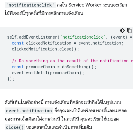
'notificationclick'
ลงใน Service Worker ระบบจะเรียก
ใช้ฟีเจอร์นี้ทุกครั้งที่มีการคลิกการแจ้งเตือน
self
.
addEventListener
(
'notificationclick'
,
(
event
)
=
const
clickedNotification
=
event
.
notification
;
clickedNotification
.
close
();
// Do something as the result of the notification 
const
promiseChain
=
doSomething
();
event
.
waitUntil
(
promiseChain
);
});
ดังที่เห็นในตัวอย่างนี้ การแจ้งเตือนที่คลิกจะเข้าถึงได้ในรูปแบบ
event.notification
ซึ่งคุณจะเข้าถึงพร็อพเพอร์ตี้และเมธอด
ของการแจ้งเตือนได้จากส่วนนี้ ในกรณีนี้ คุณจะเรียกใช้เมธอด
close()
ของคลาสนั้นและดําเนินการเพิ่มเติม