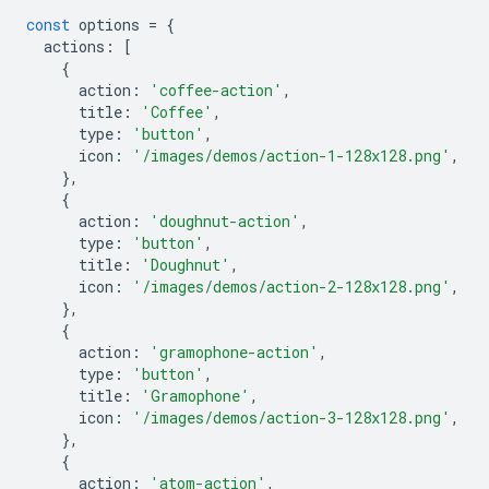
const
options
=
{
actions
:
[
{
action
:
'coffee-action'
,
title
:
'Coffee'
,
type
:
'button'
,
icon
:
'/images/demos/action-1-128x128.png'
,
},
{
action
:
'doughnut-action'
,
type
:
'button'
,
title
:
'Doughnut'
,
icon
:
'/images/demos/action-2-128x128.png'
,
},
{
action
:
'gramophone-action'
,
type
:
'button'
,
title
:
'Gramophone'
,
icon
:
'/images/demos/action-3-128x128.png'
,
},
{
action
:
'atom-action'
,