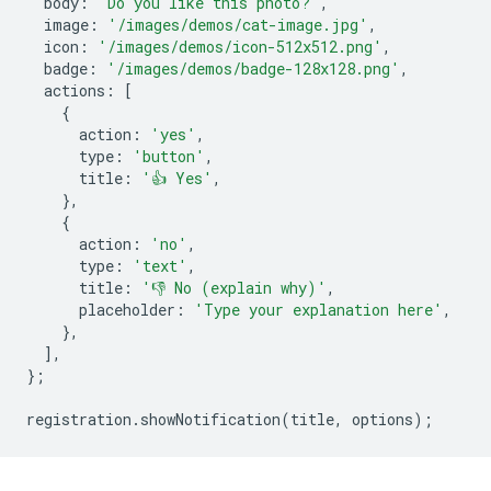
body
:
'Do you like this photo?'
,
image
:
'/images/demos/cat-image.jpg'
,
icon
:
'/images/demos/icon-512x512.png'
,
badge
:
'/images/demos/badge-128x128.png'
,
actions
:
[
{
action
:
'yes'
,
type
:
'button'
,
title
:
'👍 Yes'
,
},
{
action
:
'no'
,
type
:
'text'
,
title
:
'👎 No (explain why)'
,
placeholder
:
'Type your explanation here'
,
},
],
};
registration
.
showNotification
(
title
,
options
);