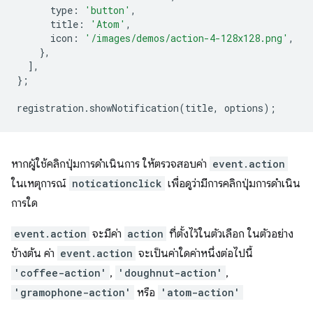
type
:
'button'
,
title
:
'Atom'
,
icon
:
'/images/demos/action-4-128x128.png'
,
},
],
};
registration
.
showNotification
(
title
,
options
);
หากผู้ใช้คลิกปุ่มการดําเนินการ ให้ตรวจสอบค่า
event.action
ในเหตุการณ์
noticationclick
เพื่อดูว่ามีการคลิกปุ่มการดําเนิน
การใด
event.action
จะมีค่า
action
ที่ตั้งไว้ในตัวเลือก ในตัวอย่าง
ข้างต้น ค่า
event.action
จะเป็นค่าใดค่าหนึ่งต่อไปนี้
'coffee-action'
,
'doughnut-action'
,
'gramophone-action'
หรือ
'atom-action'