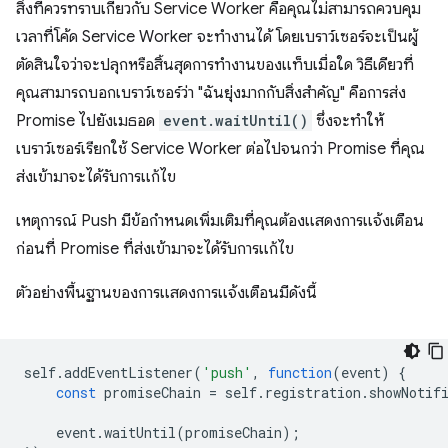
สิ่งที่ควรทราบเกี่ยวกับ Service Worker คือคุณไม่สามารถควบคุม
เวลาที่โค้ด Service Worker จะทำงานได้ โดยเบราว์เซอร์จะเป็นผู้
ตัดสินใจว่าจะปลุกหรือสิ้นสุดการทำงานของแท็บเมื่อใด วิธีเดียวที่
คุณสามารถบอกเบราว์เซอร์ว่า "ฉันยุ่งมากกับสิ่งสำคัญ" คือการส่ง
Promise ไปยังเมธอด
event.waitUntil()
ซึ่งจะทำให้
เบราว์เซอร์เรียกใช้ Service Worker ต่อไปจนกว่า Promise ที่คุณ
ส่งเข้ามาจะได้รับการแก้ไข
เหตุการณ์ Push มีข้อกําหนดเพิ่มเติมที่คุณต้องแสดงการแจ้งเตือน
ก่อนที่ Promise ที่ส่งเข้ามาจะได้รับการแก้ไข
ตัวอย่างพื้นฐานของการแสดงการแจ้งเตือนมีดังนี้
self
.
addEventListener
(
'push'
,
function
(
event
)
{
const
promiseChain
=
self
.
registration
.
showNotif
event
.
waitUntil
(
promiseChain
);