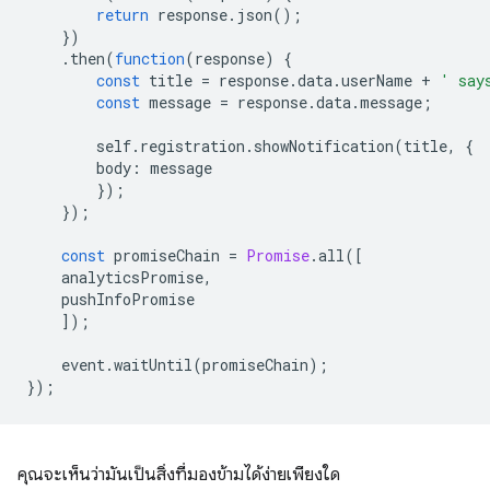
return
response
.
json
();
})
.
then
(
function
(
response
)
{
const
title
=
response
.
data
.
userName
+
' say
const
message
=
response
.
data
.
message
;
self
.
registration
.
showNotification
(
title
,
{
body
:
message
});
});
const
promiseChain
=
Promise
.
all
([
analyticsPromise
,
pushInfoPromise
]);
event
.
waitUntil
(
promiseChain
);
});
คุณจะเห็นว่ามันเป็นสิ่งที่มองข้ามได้ง่ายเพียงใด