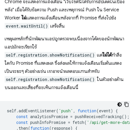
Chrome จะแสดงการแจ้งเตือน "เว็บไซต์นี้ได้รับการอัปเดตในเบื้อง
หลัง" เมื่อได้รับข้อความ Push และเหตุการณ์ Push ใน Service
Worker
ไม่
แสดงการแจ้งเตือนหลังจากที่ Promise ที่ส่งไปยัง
event.waitUntil()
เสร็จสิ้น
เหตุผลหลักที่นักพัฒนาแอปถูกตรวจพบเนื่องจากโค้ดของนักพัฒนา
แอปมักจะเรียกใช้
self.registration.showNotification()
แต่
ไม่ได้
ทำสิ่ง
ใดกับ Promise ที่แสดงผล ซึ่งส่งผลให้การแจ้งเตือนเริ่มต้นแสดง
เป็นระยะๆ ตัวอย่างเช่น เราอาจนำผลตอบแทนสำหรับ
self.registration.showNotification()
ในตัวอย่างด้าน
บนออกและเสี่ยงที่จะเห็นการแจ้งเตือนนี้
self
.
addEventListener
(
'push'
,
function
(
event
)
{
const
analyticsPromise
=
pushReceivedTracking
();
const
pushInfoPromise
=
fetch
(
'/api/get-more-dat
.
then
(
function
(
response
)
{