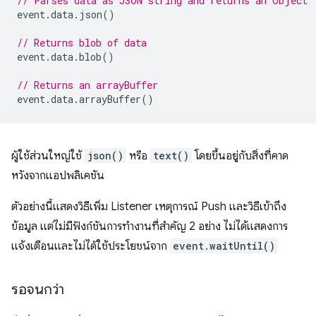
// Parses data as JSON string and returns an Object
event
.
data
.
json
()
// Returns blob of data
event
.
data
.
blob
()
// Returns an arrayBuffer
event
.
data
.
arrayBuffer
()
ผู้ใช้ส่วนใหญ่ใช้
json()
หรือ
text()
โดยขึ้นอยู่กับสิ่งที่คาด
หวังจากแอปพลิเคชัน
ตัวอย่างนี้แสดงวิธีเพิ่ม Listener เหตุการณ์ Push และวิธีเข้าถึง
ข้อมูล แต่ไม่มีฟังก์ชันการทำงานที่สำคัญ 2 อย่าง ไม่ได้แสดงการ
แจ้งเตือนและไม่ได้ใช้ประโยชน์จาก
event.waitUntil()
รอจนกว่า