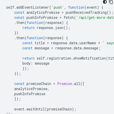
self
.
addEventListener
(
'push'
,
function
(
event
)
{
const
analyticsPromise
=
pushReceivedTracking
();
const
pushInfoPromise
=
fetch
(
'/api/get-more-dat
.
then
(
function
(
response
)
{
return
response
.
json
();
})
.
then
(
function
(
response
)
{
const
title
=
response
.
data
.
userName
+
' say
const
message
=
response
.
data
.
message
;
return
self
.
registration
.
showNotification
(
ti
body
:
message
});
});
const
promiseChain
=
Promise
.
all
([
analyticsPromise
,
pushInfoPromise
]);
event
.
waitUntil
(
promiseChain
);