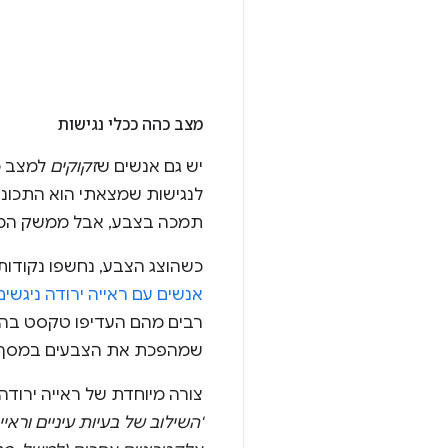
מצב כהה ככלי נגישות
יש גם אנשים ש
זקוקים
למצב כה
לנגישות שמצאתי הוא התכונ
תמכה בצבע, אבל ממשק המשת
כשהוצג הצבע, נחשפו נקודות 
אנשים עם ראייה ירודה ניגשי
רבים מהם העדיפו טקסט בהיר על רקע כהה. Apple מאפשרת 
שמהפכת את הצבעים במסך, מ
צורה מיוחדת של ראייה ירודה
'השילוב של בעיות עיניים ורא