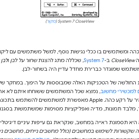
System 7 CloseView (
מקור
)
ה ומשתמשים בו ככלי נגישות נוסף, למשל משתמשים עם ליקוי 
ה
CloseView
ב-
System 7
, שכללה מתג להצגת
שחור על לבן
ו
לבן 
מש שמוגדר כברירת מחדל עדיין היה בשחור-לבן.
החולשה של הטכניקות האלה שמבוססות על היפוך. במחקר של zpiro
ם למכשירי מחשוב
, נמצא שכל המשתמשים ששוחחו איתם לא אהב
למשתמשים להשתמש בתכונה שנקראת
לבד תמונות, מדיה ואפליקציות מסוימות שמשתמשות בסגנונו
 היא תסמונת ראייה במחשב, שנקראת גם עייפות עיניים דיגיטלי
ייה שקשורות לשימוש במחשבים (כולל מחשבים נייחים, מחשבים ני