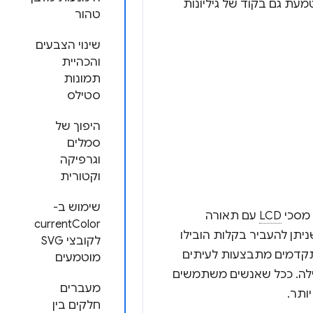
עת גם בקוד של גיליונות
טהור
שינוי הצבעים
והכהיית
תמונות
סטילס
היפוך של
סמלים
וגרפיקה
וקטורית
שימוש ב-
LCD
עם תאורה
currentColor
יתן להעביר בקלות הובילו
לקובצי SVG
מתקדמים מתבצעות לעיתים
מוטמעים
ילה. ככל שאנשים משתמשים
מעברים
ותר.
חלקים בין