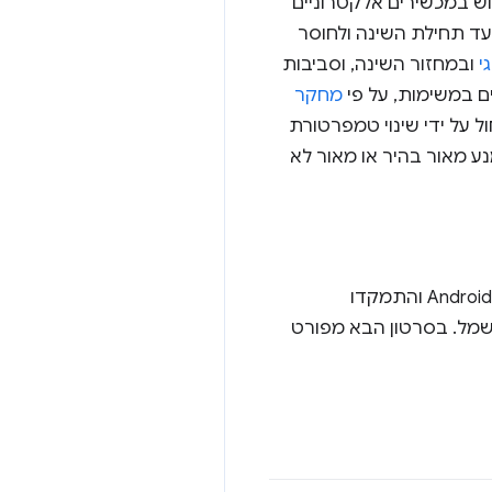
 במכשירים אלקטרוניים
 עד תחילת השינה ולחוסר
י
ובמחזור השינה, וסביבות
ם במשימות, על פי
מחקר
 על ידי שינוי טמפרטורת
גם להימנע מאור בהיר או מאור לא
. מחקרים שנערכו בנושא Android והתמקדו
מו YouTube, הראו שאפשר לחסוך עד 60% בצריכת החשמל. בסרטון הבא מפורט