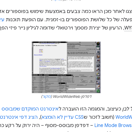
בעוניים מסוג CRT שהוצגו לאחר מכן הראו כמה צבעים באמצעות שימוש בפוספורים
הפעלה של כל שלושת הפוספורים בו-זמנית. עם הופעת תוכנות
עי
WY
, הרעיון של יצירת מסמך וירטואלי שדומה לגיליון נייר פיזי הפך
דפדפן WorldWideWeb (
מקור
)
 לבן
כעיצוב, והמגמה הזו הועברה ל
אינטרנט המוקדם שמבוסס 
World
(חשוב לזכור ש
CSS עדיין לא הומצא
),
הציג דפי אינטרנט
Line Mode Brows
– דפדפן מבוסס-מסוף – היה ירוק על רקע כהה