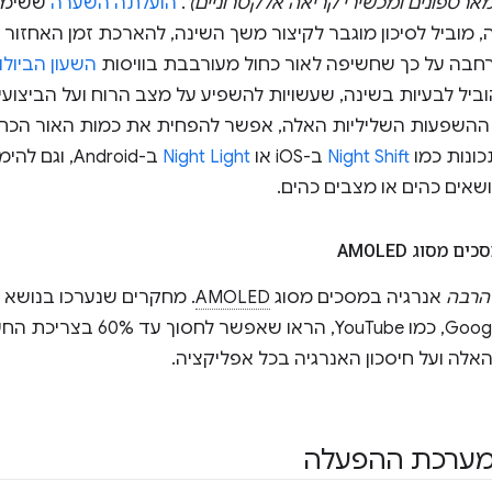
ארטפונים ומכשירי קריאה אלקטרוניים)'
.
הועלתה השערה
ששימוש
לה, מוביל לסיכון מוגבר לקיצור משך השינה, להארכת זמן האחזור
בה על כך שחשיפה לאור כחול מעורבבת בוויסות
השעון הביולוג
ביל לבעיות בשינה, שעשויות להשפיע על מצב הרוח ועל הביצועי
ההשפעות השליליות האלה, אפשר להפחית את כמות האור הכחול
ונות כמו
Night Shift
ב-iOS או
Night Light
ב-Android, ו
שאים כהים או מצבים כהים.
מסוג AMOLED
הרבה
אנרגיה במסכים מסוג
AMOLED
באפליקציות פופולריות של Google, כ
לה ועל חיסכון האנרגיה בכל אפליקציה.
מערכת ההפעלה