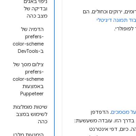
ניפוי באגים
ובדיקה של
 אדומים, ירוקים וכחולים. הם
מצב כהה
בוד תמונה דיגיטלי
 לפופולרי.
הדמיה של
prefers-
color-scheme
ב-DevTools
צילום מסך של
prefers-
color-scheme
באמצעות
Puppeteer
שיטות מומלצות
על מסמכים
. הדפדפן
לשימוש במצב
בדרך הזו. עובדה משעשעת:
כהה
. כיום, דפי אינטרנט
הימנעות מלבן