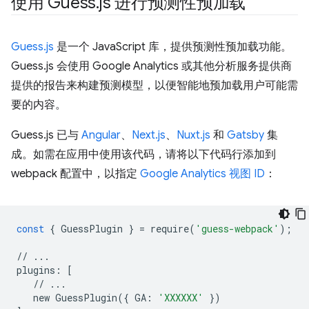
使用 Guess
.
js 进行预测性预加载
Guess.js
是一个 JavaScript 库，提供预测性预加载功能。
Guess.js 会使用 Google Analytics 或其他分析服务提供商
提供的报告来构建预测模型，以便智能地预加载用户可能需
要的内容。
Guess.js 已与
Angular
、
Next.js
、
Nuxt.js
和
Gatsby
集
成。如需在应用中使用该代码，请将以下代码行添加到
webpack 配置中，以指定
Google Analytics 视图 ID
：
const
{
GuessPlugin
}
=
require
(
'guess-webpack'
);
//
...
plugins
:
[
//
...
new
GuessPlugin
({
GA
:
'XXXXXX'
})