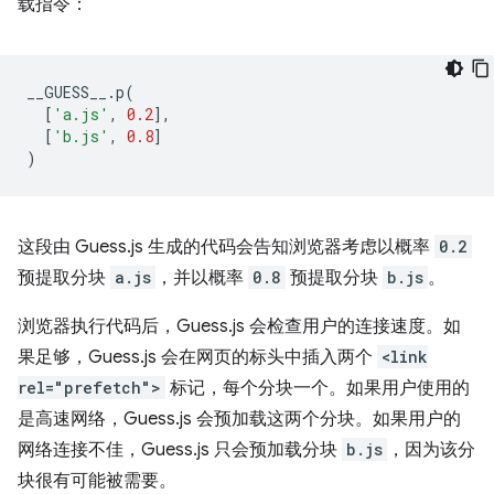
载指令：
__GUESS__
.
p
(
[
'a.js'
,
0.2
],
[
'b.js'
,
0.8
]
)
这段由 Guess.js 生成的代码会告知浏览器考虑以概率
0.2
预提取分块
a.js
，并以概率
0.8
预提取分块
b.js
。
浏览器执行代码后，Guess.js 会检查用户的连接速度。如
果足够，Guess.js 会在网页的标头中插入两个
<link
rel="prefetch">
标记，每个分块一个。如果用户使用的
是高速网络，Guess.js 会预加载这两个分块。如果用户的
网络连接不佳，Guess.js 只会预加载分块
b.js
，因为该分
块很有可能被需要。