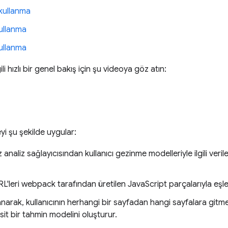
 kullanma
kullanma
kullanma
li hızlı bir genel bakış için şu videoya göz atın:
yi şu şekilde uygular:
 analiz sağlayıcısından kullanıcı gezinme modelleriyle ilgili veriler
'leri webpack tarafından üretilen JavaScript parçalarıyla eşleş
narak, kullanıcının herhangi bir sayfadan hangi sayfalara gitme
t bir tahmin modelini oluşturur.