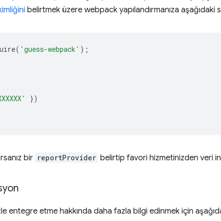
mliğini
belirtmek üzere webpack yapılandırmanıza aşağıdaki sat
uire
(
'guess-webpack'
);
XXXXXX'
})
rsanız bir
reportProvider
belirtip favori hizmetinizden veri ind
syon
zle entegre etme hakkında daha fazla bilgi edinmek için aşağıd