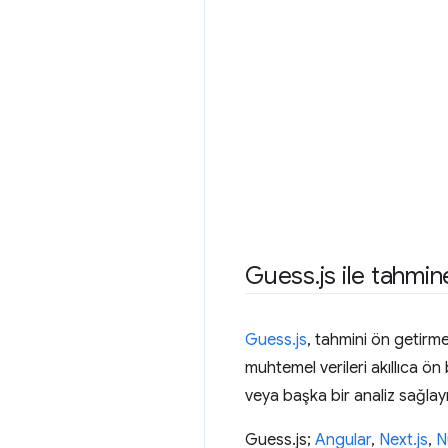
Guess
.
js ile tahmi
Guess.js
, tahmini ön getirme
muhtemel verileri akıllıca ö
veya başka bir analiz sağlayı
Guess.js;
Angular
,
Next.js
,
N