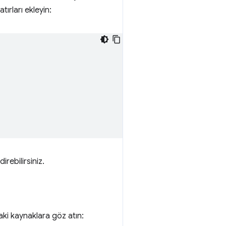
ırları ekleyin:
irebilirsiniz.
aki kaynaklara göz atın: