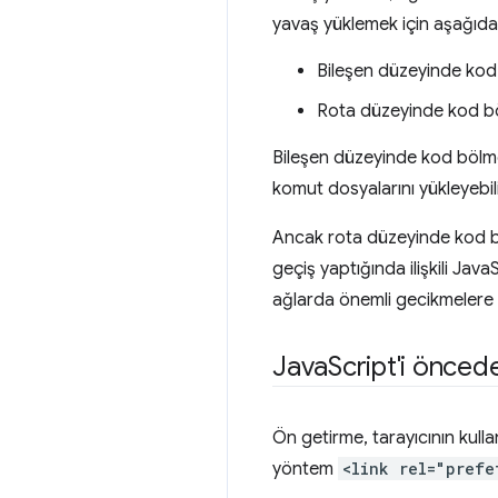
yavaş yüklemek için aşağıdakil
Bileşen düzeyinde ko
Rota düzeyinde kod b
Bileşen düzeyinde kod bölme öze
komut dosyalarını yükleyebilir
Ancak rota düzeyinde kod 
geçiş yaptığında ilişkili Java
ağlarda önemli gecikmelere n
Java
Script'i önced
Ön getirme, tarayıcının kulla
yöntem
<link rel="prefe