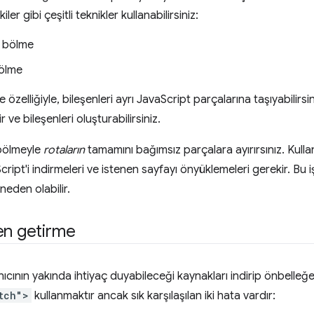
er gibi çeşitli teknikler kullanabilirsiniz:
d bölme
ölme
lliğiyle, bileşenleri ayrı JavaScript parçalarına taşıyabilirsiniz. 
 ve bileşenleri oluşturabilirsiniz.
bölmeyle
rotaların
tamamını bağımsız parçalara ayırırsınız. Kullan
Script'i indirmeleri ve istenen sayfayı önyüklemeleri gerekir. Bu i
eden olabilir.
en getirme
nıcının yakında ihtiyaç duyabileceği kaynakları indirip önbelleğ
tch">
kullanmaktır ancak sık karşılaşılan iki hata vardır: