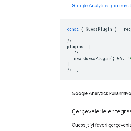
Google Analytics görünüm ki
const
{
GuessPlugin
}
=
req
//
...
plugins
:
[
//
...
new
GuessPlugin
({
GA
:
'
]
//
...
Google Analytics kullanmıyo
Çerçevelerle entegra
Guess.js'yi favori çerçeveni