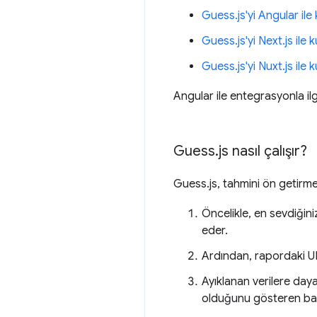
Guess.js'yi Angular ile
Guess.js'yi Next.js ile 
Guess.js'yi Nuxt.js ile 
Angular ile entegrasyonla ilgi
Guess
.
js nasıl çalışır?
Guess.js, tahmini ön getirme
Öncelikle, en sevdiğiniz
eder.
Ardından, rapordaki URL
Ayıklanan verilere daya
olduğunu gösteren basi