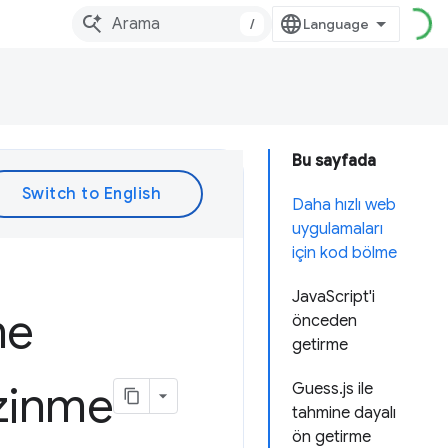
/
Bu sayfada
Daha hızlı web
uygulamaları
için kod bölme
JavaScript'i
me
önceden
getirme
ezinme
Guess.js ile
tahmine dayalı
ön getirme